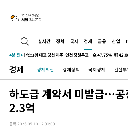
2026.08.09 (일)
서울 24.7℃
14시간 전 >
[속보]뉴욕증시 상승 마감…S&P 0.6% 나스닥 1.3%↑
-9466초 전 >
이란 "호르무즈 재개방 합의 근접…美 배상 선행돼야"
-513초 전 >
[속보]與최고위원 제주·인천 순회경선…박선원·최민희·서
실시간
정치
국제
경제
금융
산업
민수·김용 순
-466초 전 >
[속보]김민석, 與 전대 당원투표 누적 득표율 45.42%로 1
44.56%
4분 전 >
[속보]與 대표 경선 제주·인천 당원투표…金 47.75%·鄭 42.
10.17%
11분 전 >
이강인 "아틀레티코 이적 기뻐…등번호 7번 의미보단 팀 위해 
경제
경제최신
경제정책
국제경제
건설부
13분 전 >
[속보]與 당대표 경선, 제주·인천 권리당원 투표 김민석 승리
1시간 전 >
낮 최고 35도 '무더위'…동해안 시간당 30㎜ '강한 비'[내일
2시간 전 >
[속보]이강인 "감독님이 원하는 마음 느꼈고, 많은 트로피 원
하도급 계약서 미발급…공정
티코 이적"
2시간 전 >
수도권 40도 육박 '펄펄'…동해안 일부 지역엔 호의주의보
2.3억
2시간 전 >
온열질환 사망자 3명 늘어…누적 환자 3000명 돌파
4시간 전 >
강릉에 시간당 81.4㎜ 물폭탄…도로 잠기고 담벼락 붕괴
5시간 전 >
백운산서 80년근 천종산삼 9뿌리 발견…감정가 1.3억원
등록 2026.05.10 12:00:00
5시간 전 >
선재도서 해루질 나섰다 실종 60대, 닷새 만에 숨진 채 발견