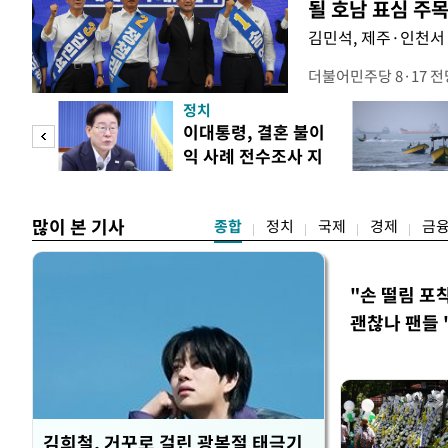
될 호남 표심 주
김민석, 제주·인천서 
더불어민주당 8·17 
보가 8일 제주·인천 지
정치
다. 앞서 정청래 후보
희망
이대통령, 결혼 불이
·울산·경남 경선에서 1
각"
익 사례 전수조사 지
제주·인천 경선에서 이기
시
만 두 후보 간 누적 득표
많이 본 기사
종합
정치
국제
경제
금
"손 떨림 포
괜찮나 팬들 
김희철, 거꾸로 걸린 광복절 태극기