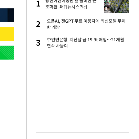
절
용산어린이정원 앞 즐비한 근
1
1
"
조화환, 왜?[뉴시스Pic]
승연, 건강 괜찮나
오픈AI, 챗GPT 무료 이용자에 최신모델 무제
2
2
한 개방
근조화환, 왜?[뉴
中인민은행, 지난달 금 19.9t 매입…21개월
3
3
연속 사들여
 다 죽어"…전세금
4
백 "여성성을 잃는
5
당원투표 누적 득표율
6
44.56%
인천 순회경선…박
7
수·김용 순