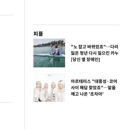
피플
"노 잡고 바뀌었죠"…다리
잃은 청년 다시 일으킨 카누
[당신 옆 장애인]
아르테미스 "대중성·코어
사이 해답 찾았죠"…알을
깨고 나온 '초자아'