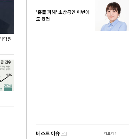
'홈플 피해' 소상공인 이번에
도 뒷전
권리당원
무더위 잊는 도심형 여름 축제 '2026 서울 바캉스
용산어린이정원 앞
페스티벌'