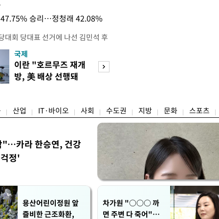
목
47.75% 승리…정청래 42.08%
전당대회 당대표 선거에 나선 김민석 후
역 순회경선에서 '누적 1위'를 탈환했
국제
경제
 우세 지역으로 점쳐졌던 충청권과 부산
이란 "호르무즈 재개
세계식량가격 다
승 1패를 주고 받은 김 후보는 이날
방, 美 배상 선행돼
상승…곡물·설탕 
며 '2승 1패'로 앞서가게 됐다. 다
야"
썩'
율 차이가 '0.86%p'에 불과
융
산업
IT·바이오
사회
수도권
지방
문화
스포츠
착"…카라 한승연, 건강
'걱정'
용산어린이정원 앞
차가원 "○○○ 까
즐비한 근조화환,
면 주변 다 죽어"…