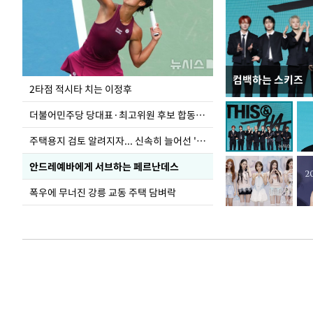
컴백하는 스키즈
이번주 국회에는 무
2타점 적시타 치는 이정후
더불어민주당 당대표·최고위원 후보 합동연설회
주택용지 검토 알려지자... 신속히 늘어선 '근조화환'
안드레예바에게 서브하는 페르난데스
폭우에 무너진 강릉 교동 주택 담벼락