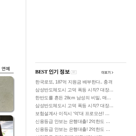
금융
시
다시 뛰는 코스닥…
'들
ETF 수익률 상위권
찍어
연예