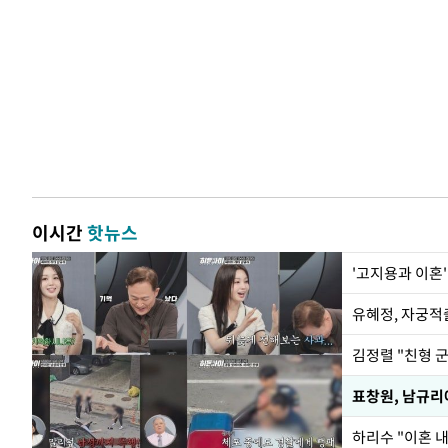
이시간
핫뉴스
'고지용과 이혼'
유혜정, 자궁적
김정렬 "친형 
하리수 "이혼 