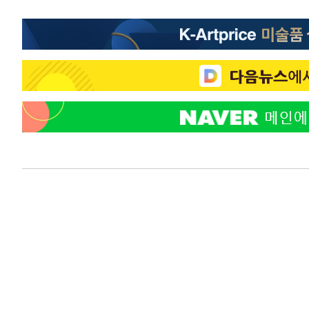
2시간 전 >
온열질환 사망자 3명 늘어…누적 환자 3000명 돌파
4시간 전 >
강릉에 시간당 81.4㎜ 물폭탄…도로 잠기고 담벼락 붕괴
5시간 전 >
백운산서 80년근 천종산삼 9뿌리 발견…감정가 1.3억원
5시간 전 >
선재도서 해루질 나섰다 실종 60대, 닷새 만에 숨진 채 발견
6시간 전 >
남자 농구, 나고야 아시안게임서 '홈팀' 일본과 한일전
6시간 전 >
여수 오동도 해상서 모터보트 전복…1명 사망·1명 실종
7시간 전 >
극한폭염 한풀 꺾이지만…'낮 최고 35도' 무더위, 열대야 계
날씨]
8시간 전 >
축구협회 "압수수색·성접대 논란 사과…쇄신의 기회로 삼겠
9시간 전 >
[속보]'압수수색·성접대 논란' 축구협회 "실망과 걱정 안겨드
12시간 전 >
'최고 37도' 폭염 지속…강원동해안 최대 150㎜ 비
14시간 전 >
[속보]뉴욕증시 상승 마감…S&P 0.6% 나스닥 1.3%↑