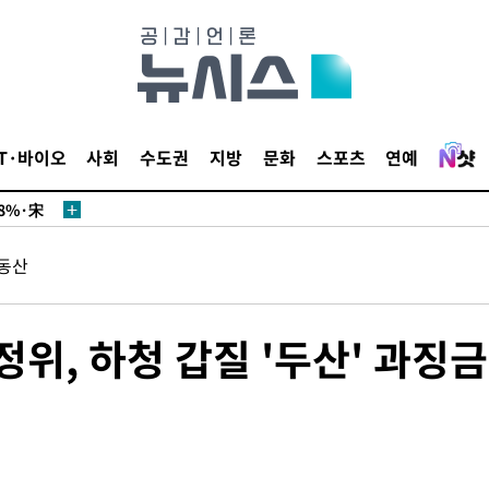
미화·한
IT·바이오
사회
수도권
지방
문화
스포츠
연예
위… 정청래
08%·宋
뛸 것"
동산
날씨]
해 아틀레
위, 하청 갑질 '두산' 과징금