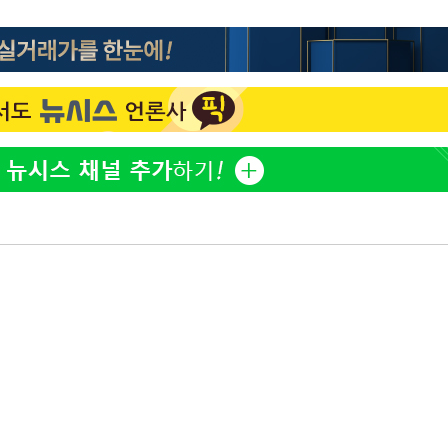
김희철, 거꾸로 걸린 광복
1
태극기 현수막에 "X돌았네
"손 떨림 포착"…카라 한
2
팬들 '걱정'
용산어린이정원 앞 즐비한 
3
시스Pic]
차가원 "○○○ 까면 주변
4
속[다음주
미반환 속 녹취 폭로 파장
다"
려 죄송"
유혜정, 자궁적출 수술 고
5
것이…"
[속보]김민석, 與 전대 
6
45.42%로 1위… 정청래 
[속보]與최고위원 제주·
7
선원·최민희·서미화·한민