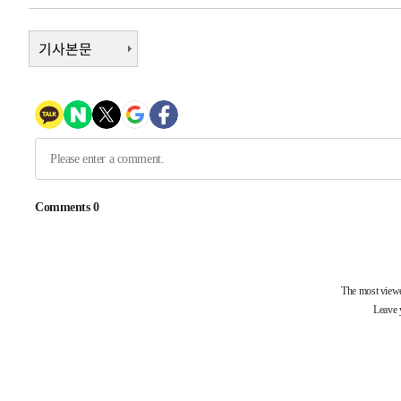
6시간 전 >
남자 농구, 나고야 아시안게임서 '홈팀' 일본과 한일전
6시간 전 >
여수 오동도 해상서 모터보트 전복…1명 사망·1명 실종
기사본문
7시간 전 >
극한폭염 한풀 꺾이지만…'낮 최고 35도' 무더위, 열대야 계
날씨]
8시간 전 >
축구협회 "압수수색·성접대 논란 사과…쇄신의 기회로 삼겠
9시간 전 >
[속보]'압수수색·성접대 논란' 축구협회 "실망과 걱정 안겨드
12시간 전 >
'최고 37도' 폭염 지속…강원동해안 최대 150㎜ 비
14시간 전 >
[속보]뉴욕증시 상승 마감…S&P 0.6% 나스닥 1.3%↑
-9466초 전 >
이란 "호르무즈 재개방 합의 근접…美 배상 선행돼야"
-513초 전 >
[속보]與최고위원 제주·인천 순회경선…박선원·최민희·서
민수·김용 순
-466초 전 >
[속보]김민석, 與 전대 당원투표 누적 득표율 45.42%로 1
44.56%
4분 전 >
[속보]與 대표 경선 제주·인천 당원투표…金 47.75%·鄭 42.
10.17%
11분 전 >
이강인 "아틀레티코 이적 기뻐…등번호 7번 의미보단 팀 위해 
13분 전 >
[속보]與 당대표 경선, 제주·인천 권리당원 투표 김민석 승리
1시간 전 >
낮 최고 35도 '무더위'…동해안 시간당 30㎜ '강한 비'[내일
2시간 전 >
[속보]이강인 "감독님이 원하는 마음 느꼈고, 많은 트로피 원
티코 이적"
2시간 전 >
수도권 40도 육박 '펄펄'…동해안 일부 지역엔 호의주의보