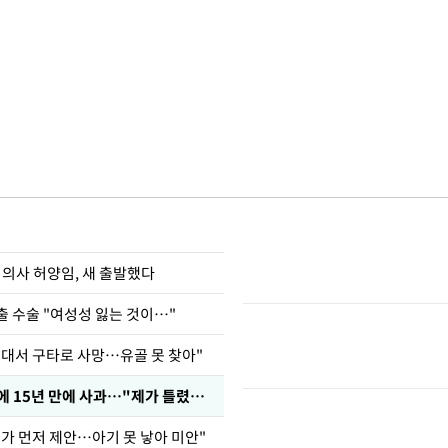
 의사 허양임, 새 출발했다
출 수술 "여성성 잃는 것이…"
군대서 구타로 사망…유골 못 찾아"
표창원, 남규리에 15년 만에 사과…"제가 틀렸습니다"
내가 먼저 제안…아기 못 낳아 미안"