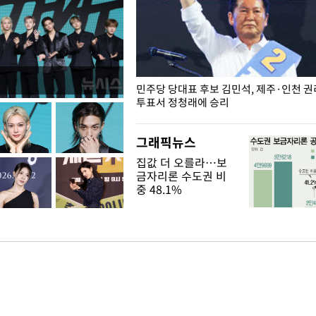
슨 일이? [뉴시스국회토pic]
민주당 당대표 후보 김민석, 제주·인천 
투표서 정청래에 승리
그래픽뉴스
집값 더 오를라…보
금자리론 수도권 비
중 48.1%