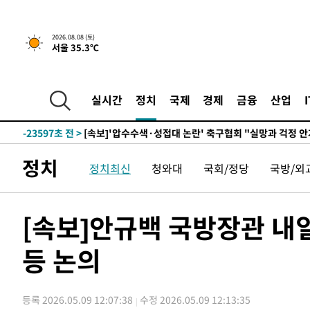
-5344초 전 >
[속보]뉴욕증시 상승 마감…S&P 0.6% 나스닥 1.3%↑
2026.08.08 (토)
서울 35.3℃
-31835초 전 >
여수 오동도 해상서 모터보트 전복…1명 사망·1명 실종
-28062초 전 >
극한폭염 한풀 꺾이지만…'낮 최고 35도' 무더위, 열대야
주 날씨]
-25080초 전 >
축구협회 "압수수색·성접대 논란 사과…쇄신의 기회로 
실시간
정치
국제
경제
금융
산업
-23597초 전 >
[속보]'압수수색·성접대 논란' 축구협회 "실망과 걱정 
송"
-12218초 전 >
'최고 37도' 폭염 지속…강원동해안 최대 150㎜ 비
-5344초 전 >
[속보]뉴욕증시 상승 마감…S&P 0.6% 나스닥 1.3%↑
정치
정치최신
청와대
국회/정당
국방/외
-31835초 전 >
여수 오동도 해상서 모터보트 전복…1명 사망·1명 실종
-28062초 전 >
극한폭염 한풀 꺾이지만…'낮 최고 35도' 무더위, 열대야
주 날씨]
-25080초 전 >
축구협회 "압수수색·성접대 논란 사과…쇄신의 기회로 
[속보]안규백 국방장관 
-23597초 전 >
[속보]'압수수색·성접대 논란' 축구협회 "실망과 걱정 
송"
등 논의
-12218초 전 >
'최고 37도' 폭염 지속…강원동해안 최대 150㎜ 비
-5344초 전 >
[속보]뉴욕증시 상승 마감…S&P 0.6% 나스닥 1.3%↑
등록 2026.05.09 12:07:38
수정 2026.05.09 12:13:35