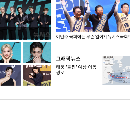
폭력 피해자에 위로·사과…"국가
이번주 국회에는 무슨 일이? [뉴시스국회토
"
그래픽뉴스
태풍 '돌핀' 예상 이동
경로