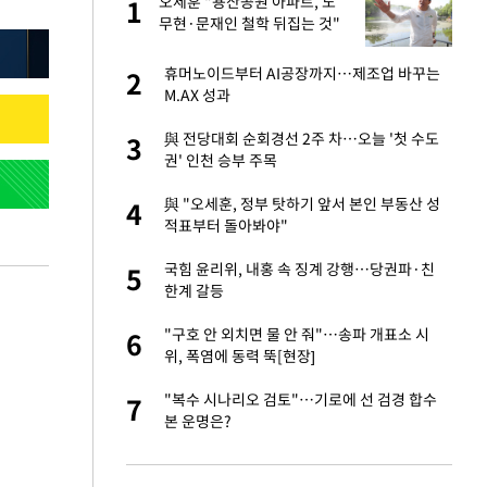
에
오세훈 "용산공원 아파트, 노
1
1
무현·문재인 철학 뒤집는 것"
네"…'폴드8 울트
휴머노이드부터 AI공장까지…제조업 바꾸는
2
2
M.AX 성과
고서 기아차 덕에
與 전당대회 순회경선 2주 차…오늘 '첫 수도
3
3
권' 인천 승부 주목
S&P 0.6% 나스
與 "오세훈, 정부 탓하기 앞서 본인 부동산 성
4
4
적표부터 돌아봐야"
콜록'…혹시 이 질
국힘 윤리위, 내홍 속 징계 강행…당권파·친
5
5
한계 갈등
승환·니퍼트가 콕
"구호 안 외치면 물 안 줘"…송파 개표소 시
6
6
위, 폭염에 동력 뚝[현장]
차…가상자산 거래소
"복수 시나리오 검토"…기로에 선 검경 합수
7
7
본 운명은?