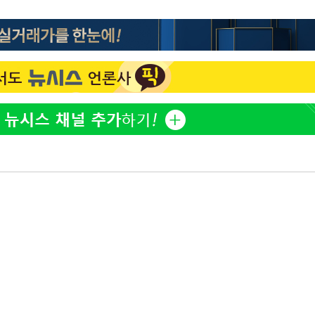
표창원, 남규리에 15년 만
1
사과…"제가 틀렸습니다"
"창 3개 띄워도 답답함 없
2
라', 일주일 써보니
英유명 여배우, 큰 교통사
3
살았다
[속보]뉴욕증시 상승 마감…
4
닥 1.3%↑
더위에 에어컨 틀고 '콜록
5
환 신호?[몸의경고]
김도영·곽빈·안현민…오
6
집은 차기 메이저리거
美, 이란 자금 옥죄기 박
7
·환전소 제재