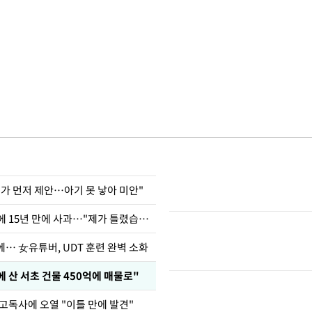
내가 먼저 제안…아기 못 낳아 미안"
표창원, 남규리에 15년 만에 사과…"제가 틀렸습니다"
… 女유튜버, UDT 훈련 완벽 소화
에 산 서초 건물 450억에 매물로"
 고독사에 오열 "이틀 만에 발견"