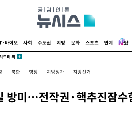
 계속[다음
삼겠다"
IT·바이오
사회
수도권
지방
문화
스포츠
연예
안겨드려 죄
교
북한
행정
지방정가
지방선거
 계속[다음
삼겠다"
내일 방미…전작권·핵추진잠수
안겨드려 죄