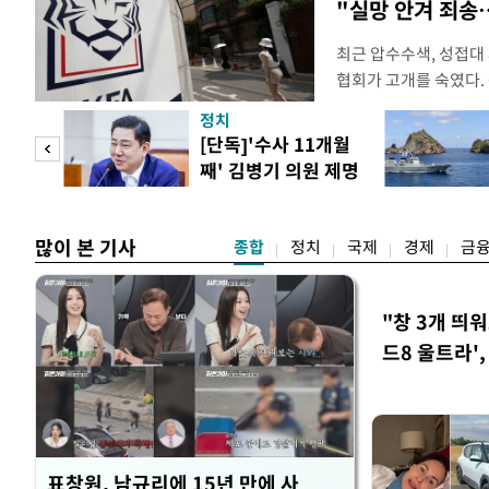
"실망 안겨 죄
최근 압수수색, 성접대
협회가 고개를 숙였다. 
관계자 여러분께 드리는
정치
다. 축구협회는 최근 20
 사업
[단독]'수사 11개월
컵 조별리그 탈락과 
째' 김병기 의원 제명
회에서 질타를 받은 데 
청원글
많이 본 기사
종합
정치
국제
경제
금
"창 3개 띄
드8 울트라'
표창원, 남규리에 15년 만에 사