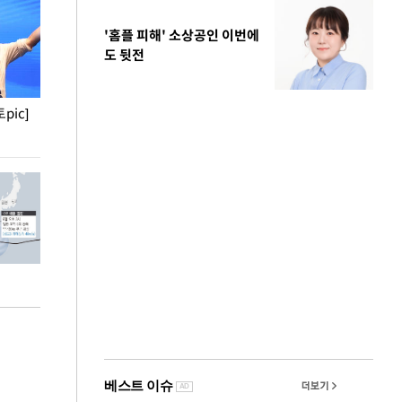
'홈플 피해' 소상공인 이번에
도 뒷전
pic]
청와대 일주일
사진으로 보는 