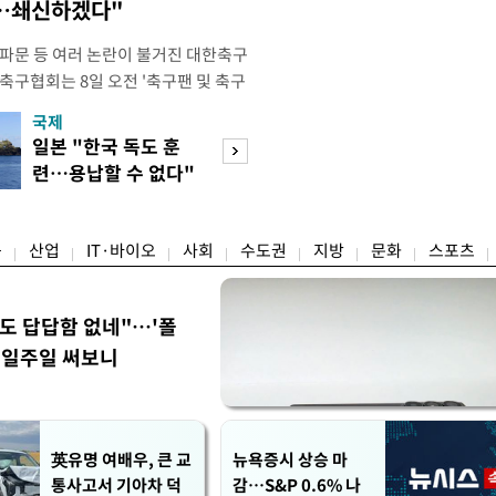
송…쇄신하겠다"
 파문 등 여러 논란이 불거진 대한축구
축구협회는 8일 오전 '축구팬 및 축구
 글'이라는 제목의 입장문을 발표했
국제
경제
26 국제축구연맹(FIFA) 북중미 월드
일본 "한국 독도 훈
공정위, 국고채 
관련해 국회 문화체육관광위원회 청문
련…용납할 수 없다"
심의…8조 과징금
이어, 홍명보 전 감독 선
항의
림길
융
산업
IT·바이오
사회
수도권
지방
문화
스포츠
워도 답답함 없네"…'폴
, 일주일 써보니
英유명 여배우, 큰 교
뉴욕증시 상승 마
통사고서 기아차 덕
감…S&P 0.6% 나