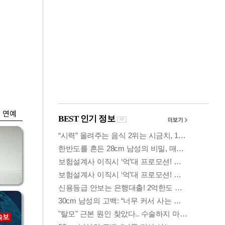
금융
담합
코스닥 살아나자
 갈
ETF 날았다…수익률
상위권 휩쓸어
연예