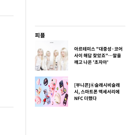
피플
아르테미스 "대중성·코어
사이 해답 찾았죠"…알을
깨고 나온 '초자아'
[부니콘]⑥슬래시비슬래
시, 스마트폰 액세서리에
NFC 더했다