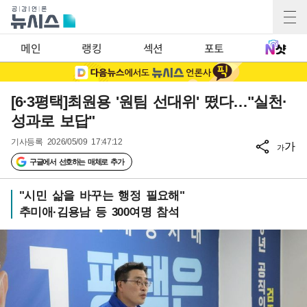
메인
랭킹
섹션
포토
[6·3평택]최원용 '원팀 선대위' 떴다…"실천·
성과로 보답"
기사등록
2026/05/09 17:47:12
가
가
구글에서 선호하는 매체로 추가
"시민 삶을 바꾸는 행정 필요해"
추미애·김용남 등 300여명 참석