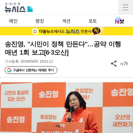
메인
랭킹
섹션
포토
송진영, "시민이 정책 만든다"…공약 이행
매년 1회 보고[6·3오산]
기사등록
2026/05/09 18:01:12
가
가
구글에서 선호하는 매체로 추가