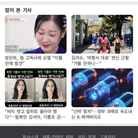
많이 본 기사
방은희, 母 고독사에 오열 "이틀
김지수, '여행사 대표' 변신 근황
만에 발견"
"가볼 만하니…"
"바지 벗고 앞뒤로 돌아야 했
"신약 찾자"…정부 과제로 속도내
다"…탈북민 김서아, 기쁨조 검사
는 K-제약바이오
수치심 회상
회사소개
제휴/컨텐츠 판매
약관·정책
고충처리