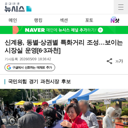
메인
랭킹
섹션
포토
신계용, 동별·상권별 특화거리 조성…보이는
시장실 운영[6·3과천]
기사등록
2026/05/09 18:36:42
가
가
구글에서 선호하는 매체로 추가
국민의힘 경기 과천시장 후보