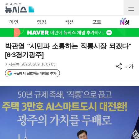
메인
랭킹
섹션
포토
박관열 "시민과 소통하는 직통시장 되겠다"
[6·3경기광주]
기사등록
2026/05/09 18:07:05
가
가
구글에서 선호하는 매체로 추가