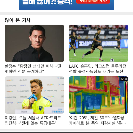
많이 본 기사
한정수 "황정민 선배만 피해…떳
LAFC 손흥민, 리그스컵 톨루카전
떳하면 신분 공개하라"
선발 출격…득점포 재가동 도전
이강인, 오늘 서울서 AT마드리드
'여긴 20도, 저긴 50도'…열화상
입단식…'전례 없는 특급대우'
카메라로 본 폭염 저감시설 '온도
차'