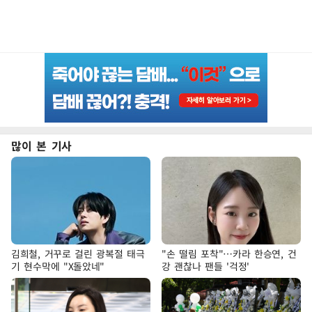
많이 본 기사
김희철, 거꾸로 걸린 광복절 태극
"손 떨림 포착"…카라 한승연, 건
기 현수막에 "X돌았네"
강 괜찮나 팬들 '걱정'