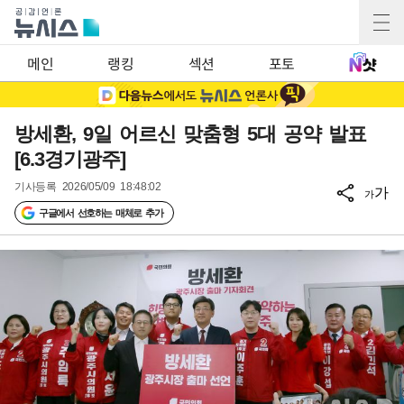
메인
랭킹
섹션
포토
방세환, 9일 어르신 맞춤형 5대 공약 발표
[6.3경기광주]
기사등록
2026/05/09 18:48:02
가
가
구글에서 선호하는 매체로 추가