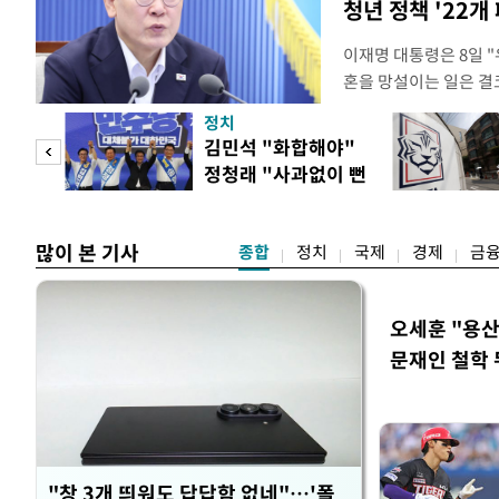
청년 정책 '22개
이재명 대통령은 8일 
혼을 망설이는 일은 결
하는 제도가 있을 경우
정치
다. 이 대통령은 이날 
 사업
김민석 "화합해야"
로 찾은 결혼 페널티 2
정청래 "사과없이 뻔
이 대통령은 "결혼으로 
뻔"
많이 본 기사
종합
정치
국제
경제
금
오세훈 "용산
문재인 철학 
"창 3개 띄워도 답답함 없네"…'폴