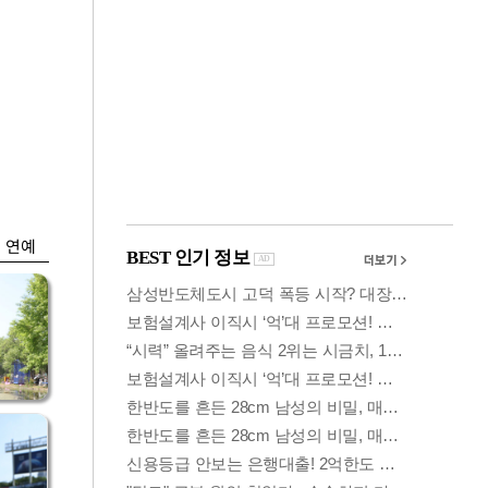
금융
시
다시 뛰는 코스닥…
'들
ETF 수익률 상위권
찍어
연예