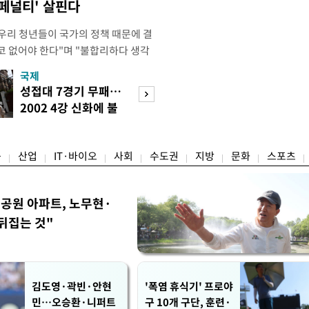
 페널티' 살핀다
"우리 청년들이 국가의 정책 때문에 결
코 없어야 한다"며 "불합리하다 생각
 편하게 말씀해주시면 좋겠다"고 했
국제
경제
오후 X(옛 트위터)에 '청년들의 목소리
성접대 7경기 무패…
세계식량가격 다
2개' 자료를 공유하며 이같이 적었다.
2002 4강 신화에 불
상승…곡물·설탕 
인해 겪을 수 있는 제도
똥
썩'
융
산업
IT·바이오
사회
수도권
지방
문화
스포츠
공원 아파트, 노무현·
뒤집는 것"
김도영·곽빈·안현
'폭염 휴식기' 프로야
민…오승환·니퍼트
구 10개 구단, 훈련·