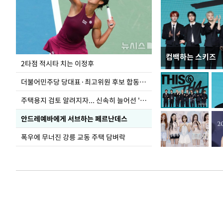
컴백하는 스키즈
청와대 일주일
2타점 적시타 치는 이정후
더불어민주당 당대표·최고위원 후보 합동연설회
주택용지 검토 알려지자... 신속히 늘어선 '근조화환'
안드레예바에게 서브하는 페르난데스
폭우에 무너진 강릉 교동 주택 담벼락