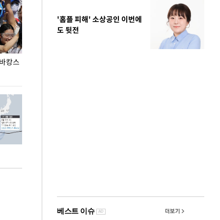
'홈플 피해' 소상공인 이번에
도 뒷전
 바캉스
용산어린이정원 앞 즐비한 근조화환, 왜?
이번주 국회에는 