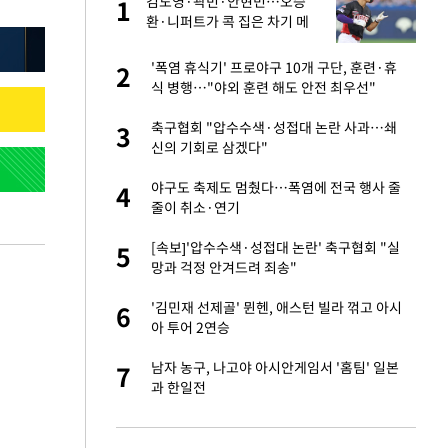
김도영·곽빈·안현민…오승
1
1
주일
환·니퍼트가 콕 집은 차기 메
이저리거
 노무현·문재인 철
'폭염 휴식기' 프로야구 10개 구단, 훈련·휴
2
2
식 병행…"야외 훈련 해도 안전 최우선"
승환·니퍼트가 콕
축구협회 "압수수색·성접대 논란 사과…쇄
3
3
신의 기회로 삼겠다"
0개 구단, 훈련·휴
야구도 축제도 멈췄다…폭염에 전국 행사 줄
4
4
 안전 최우선"
줄이 취소·연기
까지…제조업 바꾸는
[속보]'압수수색·성접대 논란' 축구협회 "실
5
5
망과 걱정 안겨드려 죄송"
오나…20억대 아파트
'김민재 선제골' 뮌헨, 애스턴 빌라 꺾고 아시
6
6
 그 이후②]
아 투어 2연승
초췌한 근황…충주시
남자 농구, 나고야 아시안게임서 '홈팀' 일본
7
7
과 한일전