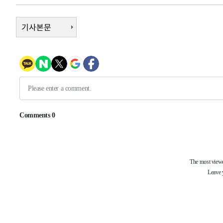
4시간 전 >
[속보]뉴욕증시 상승 마감…S&P 0.6% 나스닥 1.3%↑
-27382초 전 >
낮 최고 35도 '무더위'…동해안 시간당 30㎜ '강한 비'[
기사본문
-26652초 전 >
[속보]이강인 "감독님이 원하는 마음 느꼈고, 많은 트로피
틀레티코 이적"
-26434초 전 >
수도권 40도 육박 '펄펄'…동해안 일부 지역엔 호의주의
-25403초 전 >
온열질환 사망자 3명 늘어…누적 환자 3000명 돌파
-19348초 전 >
강릉에 시간당 81.4㎜ 물폭탄…도로 잠기고 담벼락 붕괴
-15455초 전 >
백운산서 80년근 천종산삼 9뿌리 발견…감정가 1.3억원
-13165초 전 >
선재도서 해루질 나섰다 실종 60대, 닷새 만에 숨진 채 발
-10699초 전 >
남자 농구, 나고야 아시안게임서 '홈팀' 일본과 한일전
-10075초 전 >
여수 오동도 해상서 모터보트 전복…1명 사망·1명 실종
-6302초 전 >
극한폭염 한풀 꺾이지만…'낮 최고 35도' 무더위, 열대야 
주 날씨]
-3320초 전 >
축구협회 "압수수색·성접대 논란 사과…쇄신의 기회로 삼
-1837초 전 >
[속보]'압수수색·성접대 논란' 축구협회 "실망과 걱정 안
송"
2시간 전 >
'최고 37도' 폭염 지속…강원동해안 최대 150㎜ 비
4시간 전 >
[속보]뉴욕증시 상승 마감…S&P 0.6% 나스닥 1.3%↑