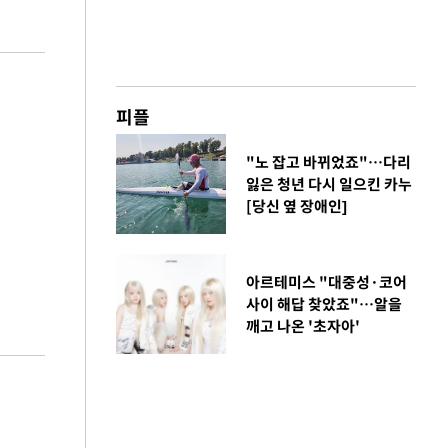
피플
"노 잡고 바뀌었죠"…다리
잃은 청년 다시 일으킨 카누
[당신 옆 장애인]
아르테미스 "대중성·코어
사이 해답 찾았죠"…알을
깨고 나온 '초자아'