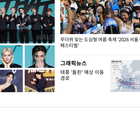
무더위 잊는 도심형 여름 축제 '2026 서울
페스티벌'
그래픽뉴스
태풍 '돌핀' 예상 이동
경로