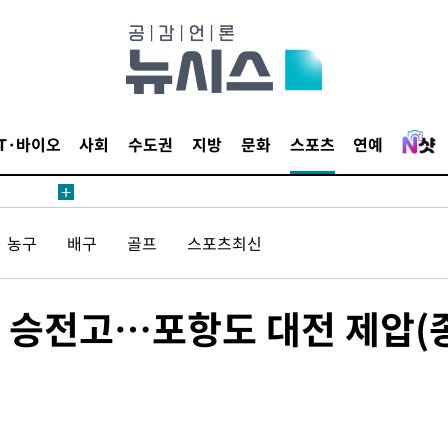
내일날씨]
 원해 아
IT·바이오
사회
수도권
지방
문화
스포츠
연예
보
농구
배구
골프
스포츠최신
견
히 승전고…포항도 대전 제압(
계속[다음
겠다"
겨드려 죄