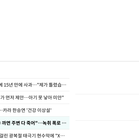
표창원, 남규리에 15년 만에 사과…"제가 틀렸습니다"
내가 먼저 제안…아기 못 낳아 미안"
…카라 한승연 '건강 이상설'
차가원 "○○○ 까면 주변 다 죽어"…녹취 폭로 파장
김희철, 거꾸로 걸린 광복절 태극기 현수막에 "X돌았네"