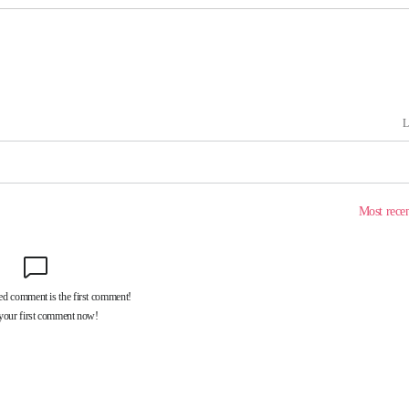
내일날씨]
 원해 아
보
견
계속[다음
겠다"
겨드려 죄