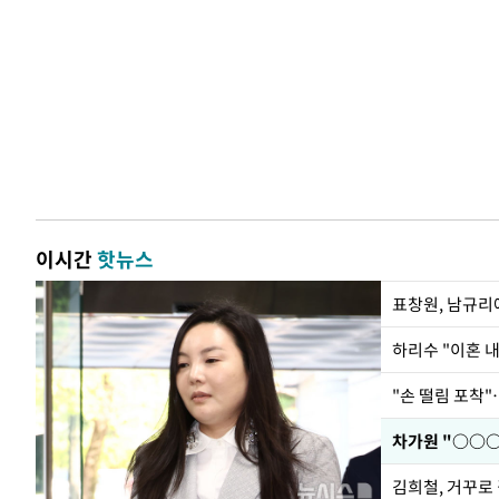
이시간
핫뉴스
하리수 "이혼 
"손 떨림 포착"