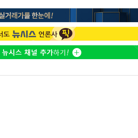
"창 3개 띄워도 답답함 없
1
네"…'폴드8 울트라', 일
써보니
오세훈 "용산공원 아파트,
2
학 뒤집는 것"
김도영·곽빈·안현민…오
3
집은 차기 메이저리거
'폭염 휴식기' 프로야구 1
4
식 병행…"야외 훈련 해도
휴머노이드부터 AI공장
5
M.AX 성과
'덜 똘똘한 한 채' 시대 
6
에 쏠리는 관심[세제 개편,
'리센느 논란' 김선태, 
7
장 "다시 돌아올 생각?"