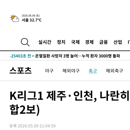
2026.08.08 (토)
서울 32.7℃
4시간 전 >
[속보]뉴욕증시 상승 마감…S&P 0.6% 나스닥 1.3%↑
-27382초 전 >
낮 최고 35도 '무더위'…동해안 시간당 30㎜ '강한 비'[
-26652초 전 >
[속보]이강인 "감독님이 원하는 마음 느꼈고, 많은 트로피
실시간
정치
국제
경제
금융
산업
틀레티코 이적"
-26434초 전 >
수도권 40도 육박 '펄펄'…동해안 일부 지역엔 호의주의
-25403초 전 >
온열질환 사망자 3명 늘어…누적 환자 3000명 돌파
-19348초 전 >
강릉에 시간당 81.4㎜ 물폭탄…도로 잠기고 담벼락 붕괴
스포츠
-15455초 전 >
백운산서 80년근 천종산삼 9뿌리 발견…감정가 1.3억원
야구
해외야구
축구
해외축구
-13165초 전 >
선재도서 해루질 나섰다 실종 60대, 닷새 만에 숨진 채 발
-10699초 전 >
남자 농구, 나고야 아시안게임서 '홈팀' 일본과 한일전
K리그1 제주·인천, 나란
-10075초 전 >
여수 오동도 해상서 모터보트 전복…1명 사망·1명 실종
-6302초 전 >
극한폭염 한풀 꺾이지만…'낮 최고 35도' 무더위, 열대야 
합2보)
주 날씨]
-3320초 전 >
축구협회 "압수수색·성접대 논란 사과…쇄신의 기회로 삼
-1837초 전 >
[속보]'압수수색·성접대 논란' 축구협회 "실망과 걱정 안
송"
등록 2026.05.09 21:04:59
2시간 전 >
'최고 37도' 폭염 지속…강원동해안 최대 150㎜ 비