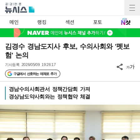
메인
랭킹
섹션
포토
김경수 경남도지사 후보, 수의사회와 '펫보
험' 논의
기사등록
2026/05/09 19:26:17
가
가
구글에서 선호하는 매체로 추가
경남수의사회관서 정책간담회 가져
경상남도약사회와는 정책협약 체결