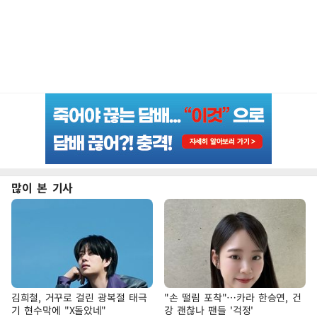
많이 본 기사
김희철, 거꾸로 걸린 광복절 태극
"손 떨림 포착"…카라 한승연, 건
기 현수막에 "X돌았네"
강 괜찮나 팬들 '걱정'