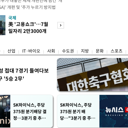
정부가 내놓은 세제 개편안에 담긴 '개
)' 개편 및 '주가 누르기 방지법
것을 지시했다. 이 대통령은 이날 참모
국제
경제
서 ISA 개편 방안 및 주가 누르기 방
美 '고용쇼크'…7월
수도권 고용 급랭
들의 반발 등에 대한 내용을 보고 받
일자리 2만3000개
전국 취업자 10명
대통령은 ISA 개편안과
감소
1명뿐
융
산업
IT·바이오
사회
수도권
지방
문화
스포츠
성 접대 7경기 들여다보
'5승 2무'
SK하이닉스, 주당
SK하이닉스, 주당
375원 분기배당 결
375원 분기 배
정…3분기 중 추가
당…"3분기 중 주주
주주환원 발표
환원 방안 확정"