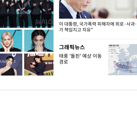
개구리밥
이 대통령, 국가폭력 피해자에 위로·사과
가 책임지고 치유"
그래픽뉴스
태풍 '돌핀' 예상 이동
경로