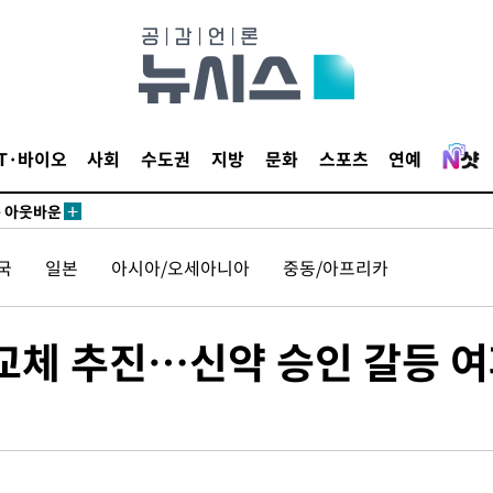
수…이병태
지(종합)
0.3만개
 4.1%로
IT·바이오
사회
수도권
지방
문화
스포츠
연예
고 과감히
쪽 아웃바운
국
일본
아시아/오세아니아
중동/아프리카
역 선포
못 갈 수
 교체 추진…신약 승인 갈등 
선제 대응"
쳐