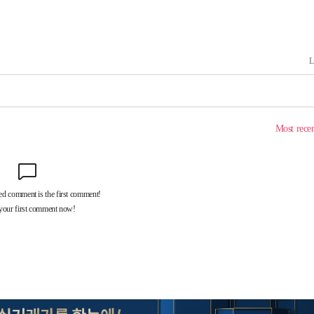
기소
수…이병태
지(종합)
0.3만개
 4.1%로
고 과감히
쪽 아웃바운
역 선포
못 갈 수
선제 대응"