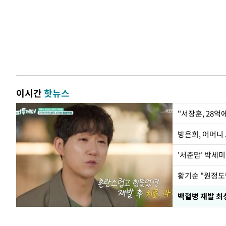
이시간
핫뉴스
"서장훈, 28억
방은희, 어머니 
'서준맘' 박세미
황기순 "원정도
백혈병 재발 최