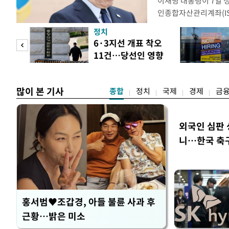
이재명 대통령이 7일 
인종합자산관리계좌(ISA
안'을 전면 재검토 할 
정치
들과의 상황 점검 회의에
 두
6·3지선 개표 착오
지법안을 둘러싼 투자자
11건…당선인 영향
았다. 이 자리에서 이 
 정도
없어
많이 본 기사
종합
정치
국제
경제
금
외국인 심판 
니…한국 축구 
홍서범♥조갑경, 아들 불륜 사과 후
근황…밝은 미소