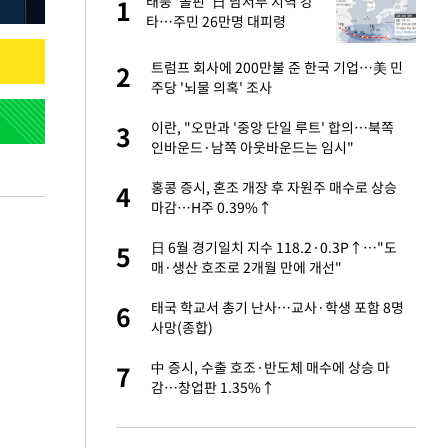
 사
태풍 '돌핀' 日 남서부 지역 강
1
1
타…주민 26만명 대피령
경기 들여다보니…한
트럼프 회사에 200만불 준 한국 기업…美 민
2
2
주당 '뇌물 의혹' 조사
 분기배당 결정…3
이란, "오만과 '중앙 단일 루트' 합의…북쪽
3
3
표
인바운드·남쪽 아웃바운드는 임시"
75원 분기 배
홍콩 증시, 혼조 개장 후 자원주 매수로 상승
4
4
방안 확정"
마감…H주 0.39%↑
안…이동 용이한 장
日 6월 경기일치 지수 118.2·0.3P↑…"도
5
5
매·생산 호조로 2개월 만에 개선"
…"배우가 내 길 아
태국 학교서 총기 난사…교사·학생 포함 8명
6
6
사망(종합)
 밥 사줘…상대 주장
中 증시, 수출 호조·반도체 매수에 상승 마
7
7
감…창업판 1.35%↑