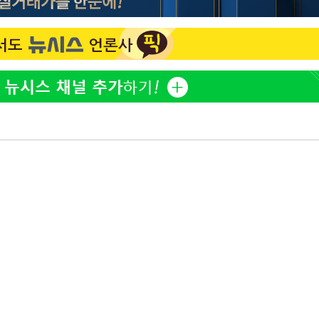
홍서범♥조갑경, 아들 불륜
1
과 후 근황…밝은 미소
외국인 심판 성 접대 7
2
국 축구 '5승 2무'
쳐
SK하이닉스, 주당 375원
3
분기 중 추가 주주환원 발
[속보]SK하이닉스, 주당 3
4
기소
당…"3분기 중 주주환원 
與 황희 "버스 하우스 제
5
점도 있을 것"
수…이병태
최성원, 백혈병 두 번 투병
6
닌가 싶었다"
황정민 20년 팬 "내게도
7
틀리다 확신"