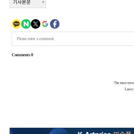
기사본문
2시간 전 >
[속보]원·달러 환율, 7.7원 내린 1416.1원 마감
2시간 전 >
[속보] 노원서 40.1도 관측…서울, 2018년 이후 첫 40도
3시간 전 >
[속보]종합특검, '계엄 수용공간 확보' 신용해 前교정본부장 
3시간 전 >
외신들도 주목한 韓축구 파문…"국민적 공분에 수사 재개"
3시간 전 >
11시간 압수수색에 성접대 파문까지…'쑥대밭' 된 축구협회
3시간 전 >
[속보]규제합리화위원회 부위원장에 김태유 서울대 공대 교
후임
-16536초 전 >
이강인, 폭염 속 AT마드리드 첫 훈련…80명 식사 대접까
-13675초 전 >
미 사업체 일자리, 7월에 2.3만개 순감하고 그 전 2개월 1
하향수정 (2보)
-13123초 전 >
[속보] 미 사업체, 일자리 7월에 2.3만 개 줄어…실업률은
↓
-8986초 전 >
[속보]이 대통령 "부동산 공급 기존 사고방식 매달리지 말
실천"
-8071초 전 >
이란, "오만과 '중앙 단일 루트' 합의…북쪽 인바운드·남
드는 임시"
6분 전 >
"낮 기온 소폭 하락"…수도권 폭염중대경보, 폭염경보로 하향
6분 전 >
[속보]이 대통령, '호우피해' 안동·의성 관할 4개 면 특별재난지
7분 전 >
[단독]중수청 지원 검사들, 정원 초과 시 낮은 계급 임용…희망지 
도
41분 전 >
낮 최고 37도 찜통더위…곳곳 소나기·강원 많은 비[내일날씨]
1시간 전 >
SK하이닉스, 용인·청주 팹에 54조 투자…"AI 메모리 수요 