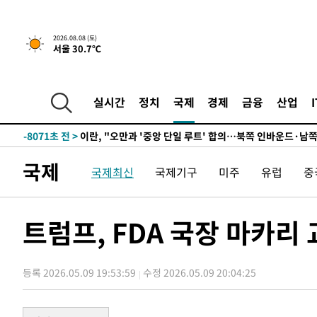
3시간 전 >
[속보]규제합리화위원회 부위원장에 김태유 서울대 공대 교
2026.08.08 (토)
서울 30.7℃
후임
-16536초 전 >
이강인, 폭염 속 AT마드리드 첫 훈련…80명 식사 대접까
-13675초 전 >
미 사업체 일자리, 7월에 2.3만개 순감하고 그 전 2개월 1
하향수정 (2보)
-13123초 전 >
[속보] 미 사업체, 일자리 7월에 2.3만 개 줄어…실업률은
실시간
정치
국제
경제
금융
산업
↓
-8986초 전 >
[속보]이 대통령 "부동산 공급 기존 사고방식 매달리지 말
실천"
-8071초 전 >
이란, "오만과 '중앙 단일 루트' 합의…북쪽 인바운드·남
드는 임시"
6분 전 >
"낮 기온 소폭 하락"…수도권 폭염중대경보, 폭염경보로 하향
국제
국제최신
국제기구
미주
유럽
중
6분 전 >
[속보]이 대통령, '호우피해' 안동·의성 관할 4개 면 특별재난지
7분 전 >
[단독]중수청 지원 검사들, 정원 초과 시 낮은 계급 임용…희망지 
도
41분 전 >
낮 최고 37도 찜통더위…곳곳 소나기·강원 많은 비[내일날씨]
트럼프, FDA 국장 마카리
1시간 전 >
SK하이닉스, 용인·청주 팹에 54조 투자…"AI 메모리 수요 
2시간 전 >
여자배구 이재영·이다영 자매, 아제르바이잔 투란VC 입단
등록 2026.05.09 19:53:59
수정 2026.05.09 20:04:25
2시간 전 >
외국인 심판 성 접대 7경기 들여다보니…한국 축구 '5승 2무'
2시간 전 >
[속보]코스닥, 2.86포인트(0.36%) 내린 798.81마감
2시간 전 >
[속보]코스피, 6200선 약보합…0.60% 내린 6258.77에 마