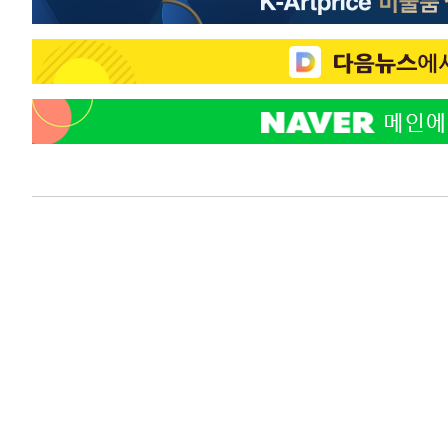
2시간 전 >
여자배구 이재영·이다영 자매, 아제르바이잔 투란VC 입단
2시간 전 >
외국인 심판 성 접대 7경기 들여다보니…한국 축구 '5승 2무'
2시간 전 >
[속보]코스닥, 2.86포인트(0.36%) 내린 798.81마감
2시간 전 >
[속보]코스피, 6200선 약보합…0.60% 내린 6258.77에 마
2시간 전 >
[속보]원·달러 환율, 7.7원 내린 1416.1원 마감
2시간 전 >
[속보] 노원서 40.1도 관측…서울, 2018년 이후 첫 40도
3시간 전 >
[속보]종합특검, '계엄 수용공간 확보' 신용해 前교정본부장 
3시간 전 >
외신들도 주목한 韓축구 파문…"국민적 공분에 수사 재개"
3시간 전 >
11시간 압수수색에 성접대 파문까지…'쑥대밭' 된 축구협회
3시간 전 >
[속보]규제합리화위원회 부위원장에 김태유 서울대 공대 교
후임