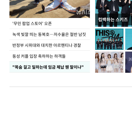
컴백하는 스키즈
지석천 뒤덮은 
'무민 팝업 스토어' 오픈
녹색 빛깔 띄는 동복호…저수율은 절반 남짓
반정부 시위대와 대치한 아르헨티나 경찰
동성 커플 입장 축하하는 하객들
"목숨 걸고 일하는데 임금 체납 웬 말이냐"