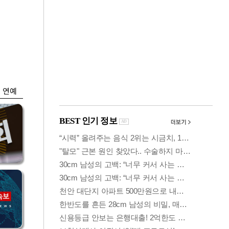
금융
…
두나무, 경찰청 '압수
 중
가상자산' 관리한다
연예