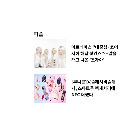
피플
아르테미스 "대중성·코어
사이 해답 찾았죠"…알을
깨고 나온 '초자아'
[부니콘]⑥슬래시비슬래
시, 스마트폰 액세서리에
NFC 더했다