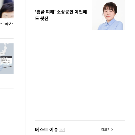
'홈플 피해' 소상공인 이번에
도 뒷전
…"국가
홈플러스, 67개 점포 가오픈… 13일 정식 개장
오세훈 서울시장,
환경 점검