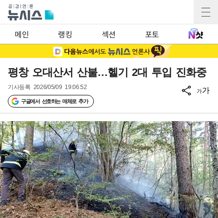
메인
랭킹
섹션
포토
평창 오대산서 산불…헬기 2대 투입 진화중
기사등록
2026/05/09 19:06:52
가
가
구글에서 선호하는 매체로 추가