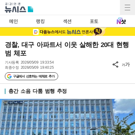
메인
랭킹
섹션
포토
경찰, 대구 아파트서 이웃 살해한 20대 현행
범 체포
기사등록
2026/05/09 19:33:54
가
가
최종수정
2026/05/09 19:40:25
구글에서 선호하는 매체로 추가
층간 소음 다툼 범행 추정