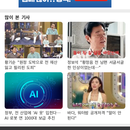
많이 본 기사
황기순 "원정 도박으로 전 재산
정보석 "황정음 전 남편 서글서글
잃고 필리핀 도피"
한 인상이었는데…"
정부, 전 산업에 'AI 옷' 입힌다…
바다, 워터밤 공개저격 "말이 안
AI 로봇 연 1000대 보급 추진
된다"