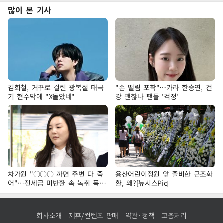
많이 본 기사
김희철, 거꾸로 걸린 광복절 태극
"손 떨림 포착"…카라 한승연, 건
기 현수막에 "X돌았네"
강 괜찮나 팬들 '걱정'
차가원 "○○○ 까면 주변 다 죽
용산어린이정원 앞 즐비한 근조화
어"…전세금 미반환 속 녹취 폭로
환, 왜?[뉴시스Pic]
파장
회사소개
제휴/컨텐츠 판매
약관·정책
고충처리