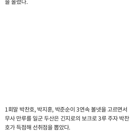
을 올렸다.
1회말 박찬호, 박지훈, 박준순이 3연속 볼넷을 고르면서
무사 만루를 일군 두산은 긴지로의 보크로 3루 주자 박찬
호가 득점해 선취점을 뽑았다.