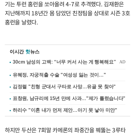
기는 투런 홈런을 쏘아올려 4-7로 추격했다. 김재환은
지난해까지 18년간 몸 담았던 친정팀을 상대로 시즌 3호
홈런을 날렸다.
이시간
핫
뉴스
유혜정, 자궁적출 수술 "여성성 잃는 것이…"
김정렬 "친형 군대서 구타로 사망…유골 못 찾아"
표창원, 남규리에 15년 만에 사과…"제가 틀렸습니다"
하리수 "이혼 내가 먼저 제안…아기 못 낳아 미안"
하지만 두산은 7회말 카메론의 좌중간을 꿰뚫는 3루타