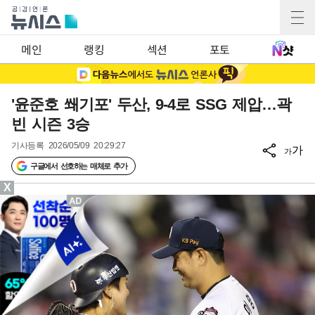
메인
랭킹
섹션
포토
'윤준호 쐐기포' 두산, 9-4로 SSG 제압…곽
빈 시즌 3승
기사등록
2026/05/09 20:29:27
가
가
구글에서 선호하는 매체로 추가
X