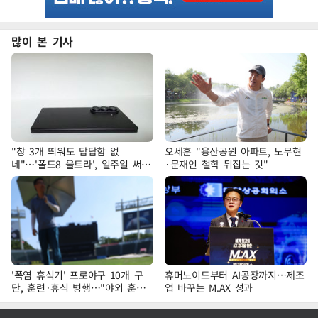
많이 본 기사
"창 3개 띄워도 답답함 없
오세훈 "용산공원 아파트, 노무현
네"…'폴드8 울트라', 일주일 써보
·문재인 철학 뒤집는 것"
니
'폭염 휴식기' 프로야구 10개 구
휴머노이드부터 AI공장까지…제조
단, 훈련·휴식 병행…"야외 훈련
업 바꾸는 M.AX 성과
해도 안전 최우선"