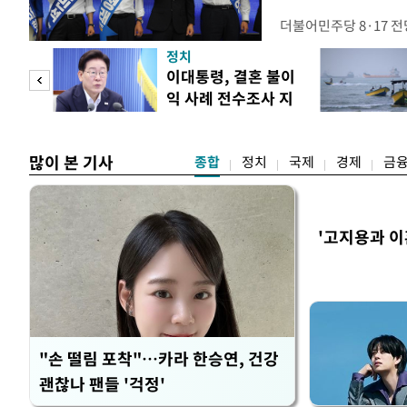
더불어민주당 8·17 
보가 8일 제주·인천 지
정치
다. 앞서 정청래 후보
희망
이대통령, 결혼 불이
·울산·경남 경선에서 1
각"
익 사례 전수조사 지
제주·인천 경선에서 이기
시
만 두 후보 간 누적 득표
많이 본 기사
종합
정치
국제
경제
금
'고지용과 이
"손 떨림 포착"…카라 한승연, 건강
괜찮나 팬들 '걱정'