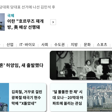
전당대회 당대표 선거에 나선 김민석 후
역 순회경선에서 '누적 1위'를 탈환했
국제
경제
 우세 지역으로 점쳐졌던 충청권과 부산
이란 "호르무즈 재개
세계식량가격 다
승 1패를 주고 받은 김 후보는 이날
방, 美 배상 선행돼
상승…곡물·설탕 
며 '2승 1패'로 앞서가게 됐다. 다
야"
썩'
율 차이가 '0.86%p'에 불과
융
산업
IT·바이오
사회
수도권
지방
문화
스포츠
혼' 허양임, 새 출발했다
김희철, 거꾸로 걸린
'덜 똘똘한 한 채' 시
광복절 태극기 현수
대 오나…20억대 아
막에 "X돌았네"
파트에 쏠리는 관심