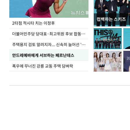
컴백하는 스키즈
이번주 국회에는 무
2타점 적시타 치는 이정후
더불어민주당 당대표·최고위원 후보 합동연설회
주택용지 검토 알려지자... 신속히 늘어선 '근조화환'
안드레예바에게 서브하는 페르난데스
폭우에 무너진 강릉 교동 주택 담벼락