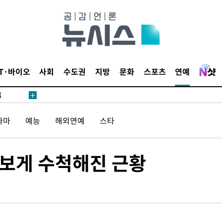
·서미화·
1위… 정
IT·바이오
사회
수도권
지방
문화
스포츠
연예
鄭
위해 뛸
승리
라마
예능
해외연예
스타
내일날씨]
 원해 아
보
라보게 수척해진 근황