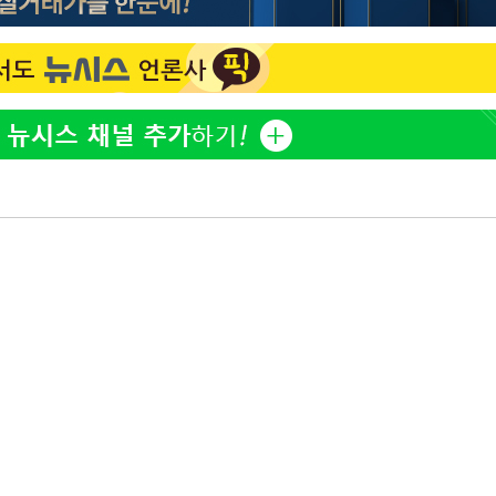
"손 떨림 포착"…카라 한승
1
연, 건강 괜찮나 팬들 '걱정'
'고지용과 이혼' 허양임, 
2
김희철, 거꾸로 걸린 광복
3
"X돌았네"
속[다음주
'덜 똘똘한 한 채' 시대 
4
다"
에 쏠리는 관심[세제 개편,
려 죄송"
차가원 "○○○ 까면 주변
5
미반환 속 녹취 폭로 파장
외신 주목한 '축구협회 성접
6
한일월드컵까지 소환
"한국판 팔란티어 꿈꾼다
7
AI 사업에 진심인 이유