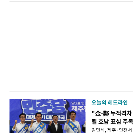
오늘의 헤드라인
"金-鄭 누적격차 
될 호남 표심 주
김민석, 제주·인천서 