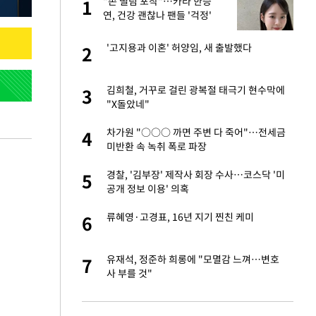
"손 떨림 포착"…카라 한승
1
1
연, 건강 괜찮나 팬들 '걱정'
새 출발했다
'고지용과 이혼' 허양임, 새 출발했다
2
2
절 태극기 현수막에
김희철, 거꾸로 걸린 광복절 태극기 현수막에
3
3
"X돌았네"
오나…20억대 아파트
차가원 "○○○ 까면 주변 다 죽어"…전세금
4
4
 그 이후②]
미반환 속 녹취 폭로 파장
 다 죽어"…전세금
경찰, '김부장' 제작사 회장 수사…코스닥 '미
5
5
공개 정보 이용' 의혹
대 의혹'…2002
류혜영·고경표, 16년 지기 찐친 케미
6
6
"…네이버가 국방
유재석, 정준하 희롱에 "모멸감 느껴…변호
7
7
사 부를 것"