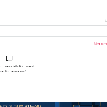
속[다음주
다"
려 죄송"
·서미화·
1위… 정
鄭
위해 뛸
승리
내일날씨]
 원해 아
보