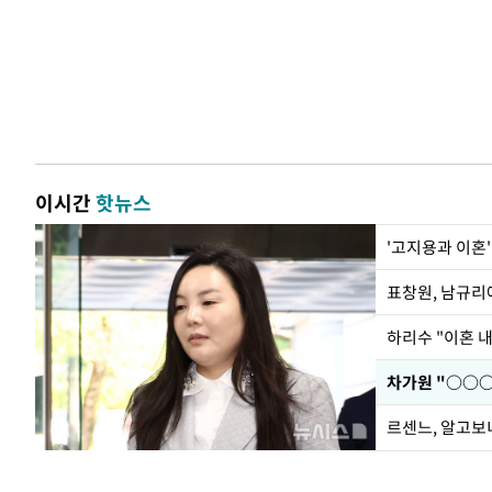
이시간
핫뉴스
'고지용과 이혼'
하리수 "이혼 
르센느, 알고보