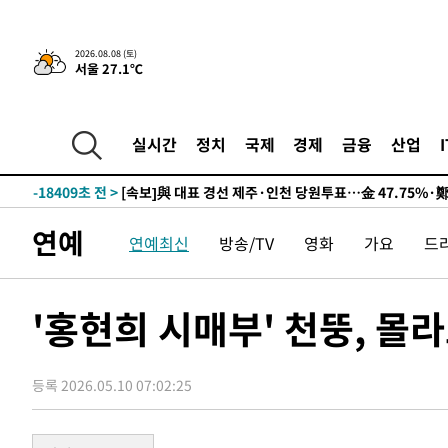
8시간 전 >
[속보]뉴욕증시 상승 마감…S&P 0.6% 나스닥 1.3%↑
2026.08.08 (토)
서울 27.1℃
-28127초 전 >
이란 "호르무즈 재개방 합의 근접…美 배상 선행돼야"
-19174초 전 >
[속보]與최고위원 제주·인천 순회경선…박선원·최민희
한민수·김용 순
-19127초 전 >
[속보]김민석, 與 전대 당원투표 누적 득표율 45.42%로 
실시간
정치
국제
경제
금융
산업
청래 44.56%
-18409초 전 >
[속보]與 대표 경선 제주·인천 당원투표…金 47.75%·
42.08%·宋 10.17%
-17943초 전 >
이강인 "아틀레티코 이적 기뻐…등번호 7번 의미보단 팀 
것"
-17878초 전 >
[속보]與 당대표 경선, 제주·인천 권리당원 투표 김민석 
연예
연예최신
방송/TV
영화
가요
드
-11652초 전 >
낮 최고 35도 '무더위'…동해안 시간당 30㎜ '강한 비'[
-10922초 전 >
[속보]이강인 "감독님이 원하는 마음 느꼈고, 많은 트로피
틀레티코 이적"
-10704초 전 >
수도권 40도 육박 '펄펄'…동해안 일부 지역엔 호의주의
'홍현희 시매부' 천뚱, 몰
-9673초 전 >
온열질환 사망자 3명 늘어…누적 환자 3000명 돌파
-3618초 전 >
강릉에 시간당 81.4㎜ 물폭탄…도로 잠기고 담벼락 붕괴
등록 2026.05.10 07:02:25
4분 전 >
백운산서 80년근 천종산삼 9뿌리 발견…감정가 1.3억원
42분 전 >
선재도서 해루질 나섰다 실종 60대, 닷새 만에 숨진 채 발견
1시간 전 >
남자 농구, 나고야 아시안게임서 '홈팀' 일본과 한일전