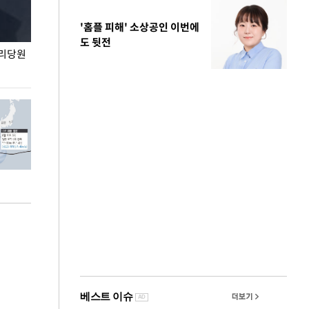
'홈플 피해' 소상공인 이번에
도 뒷전
권리당원
무더위 잊는 도심형 여름 축제 '2026 서울 바캉스
용산어린이정원 앞
페스티벌'