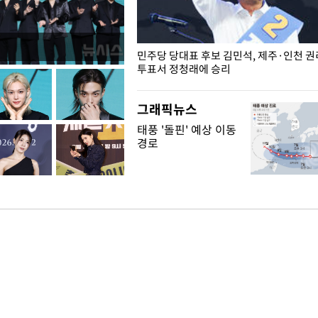
슨 일이? [뉴시스국회토pic]
민주당 당대표 후보 김민석, 제주·인천 
투표서 정청래에 승리
그래픽뉴스
태풍 '돌핀' 예상 이동
경로