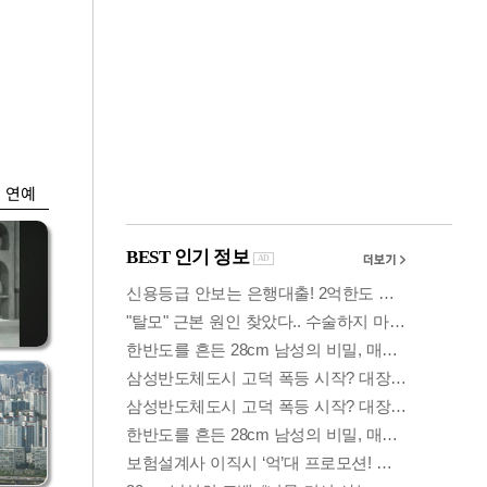
금융
시
다시 뛰는 코스닥…
'들
ETF 수익률 상위권
찍어
연예