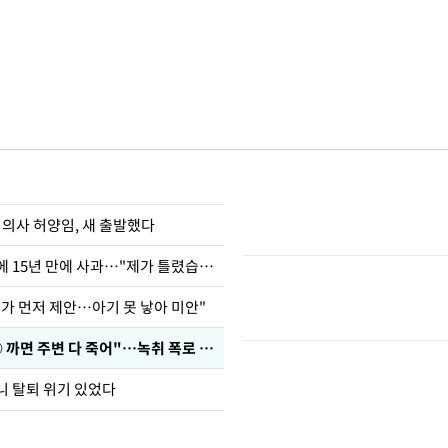
 의사 허양임, 새 출발했다
표창원, 남규리에 15년 만에 사과…"제가 틀렸습니다"
내가 먼저 제안…아기 못 낳아 미안"
차가원 "○○○ 까면 주변 다 죽어"…녹취 폭로 파장
니 탈퇴 위기 있었다