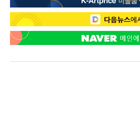
-3618초 전 >
강릉에 시간당 81.4㎜ 물폭탄…도로 잠기고 담벼락 붕괴
4분 전 >
백운산서 80년근 천종산삼 9뿌리 발견…감정가 1.3억원
42분 전 >
선재도서 해루질 나섰다 실종 60대, 닷새 만에 숨진 채 발견
1시간 전 >
남자 농구, 나고야 아시안게임서 '홈팀' 일본과 한일전
1시간 전 >
여수 오동도 해상서 모터보트 전복…1명 사망·1명 실종
2시간 전 >
극한폭염 한풀 꺾이지만…'낮 최고 35도' 무더위, 열대야 계
날씨]
3시간 전 >
축구협회 "압수수색·성접대 논란 사과…쇄신의 기회로 삼겠
3시간 전 >
[속보]'압수수색·성접대 논란' 축구협회 "실망과 걱정 안겨드
7시간 전 >
'최고 37도' 폭염 지속…강원동해안 최대 150㎜ 비
8시간 전 >
[속보]뉴욕증시 상승 마감…S&P 0.6% 나스닥 1.3%↑