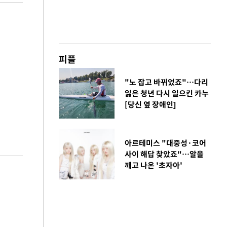
피플
"노 잡고 바뀌었죠"…다리
잃은 청년 다시 일으킨 카누
[당신 옆 장애인]
아르테미스 "대중성·코어
사이 해답 찾았죠"…알을
깨고 나온 '초자아'