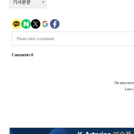
기사본문
1시간 전 >
여수 오동도 해상서 모터보트 전복…1명 사망·1명 실종
2시간 전 >
극한폭염 한풀 꺾이지만…'낮 최고 35도' 무더위, 열대야 계
날씨]
3시간 전 >
축구협회 "압수수색·성접대 논란 사과…쇄신의 기회로 삼겠
3시간 전 >
[속보]'압수수색·성접대 논란' 축구협회 "실망과 걱정 안겨드
7시간 전 >
'최고 37도' 폭염 지속…강원동해안 최대 150㎜ 비
8시간 전 >
[속보]뉴욕증시 상승 마감…S&P 0.6% 나스닥 1.3%↑
-28127초 전 >
이란 "호르무즈 재개방 합의 근접…美 배상 선행돼야"
-19174초 전 >
[속보]與최고위원 제주·인천 순회경선…박선원·최민희
한민수·김용 순
-19127초 전 >
[속보]김민석, 與 전대 당원투표 누적 득표율 45.42%로 
청래 44.56%
-18409초 전 >
[속보]與 대표 경선 제주·인천 당원투표…金 47.75%·
42.08%·宋 10.17%
-17943초 전 >
이강인 "아틀레티코 이적 기뻐…등번호 7번 의미보단 팀 
것"
-17878초 전 >
[속보]與 당대표 경선, 제주·인천 권리당원 투표 김민석 
-11652초 전 >
낮 최고 35도 '무더위'…동해안 시간당 30㎜ '강한 비'[
-10922초 전 >
[속보]이강인 "감독님이 원하는 마음 느꼈고, 많은 트로피
틀레티코 이적"
-10704초 전 >
수도권 40도 육박 '펄펄'…동해안 일부 지역엔 호의주의
-9673초 전 >
온열질환 사망자 3명 늘어…누적 환자 3000명 돌파