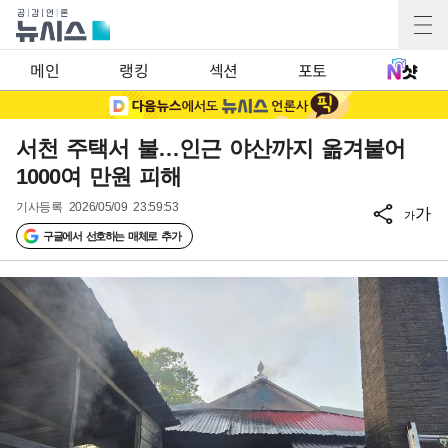
메인
랭킹
섹션
포토
서천 주택서 불…인근 야산까지 옮겨붙어
1000여 만원 피해
기사등록
2026/05/09 23:59:53
가
가
구글에서 선호하는 매체로 추가