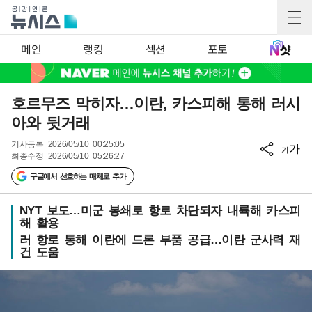
메인
랭킹
섹션
포토
호르무즈 막히자…이란, 카스피해 통해 러시
아와 뒷거래
기사등록
2026/05/10 00:25:05
가
가
최종수정
2026/05/10 05:26:27
구글에서 선호하는 매체로 추가
NYT 보도…미군 봉쇄로 항로 차단되자 내륙해 카스피
해 활용
러 항로 통해 이란에 드론 부품 공급…이란 군사력 재
건 도움