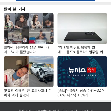
많이 본 기사
표창원, 남규리에 15년 만에 사
"창 3개 띄워도 답답함 없
과…"제가 틀렸습니다"
네"…'폴드8 울트라', 일주일 써보
니
英유명 여배우, 큰 교통사고서 기
[속보]뉴욕증시 상승 마감…S&P
아차 덕에 살았다
0.6% 나스닥 1.3%↑