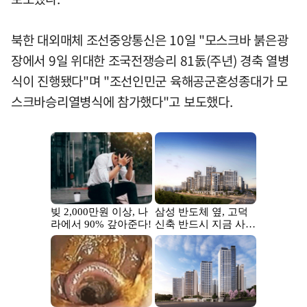
북한 대외매체 조선중앙통신은 10일 "모스크바 붉은광
장에서 9일 위대한 조국전쟁승리 81돐(주년) 경축 열병
식이 진행됐다"며 "조선인민군 육해공군혼성종대가 모
스크바승리열병식에 참가했다"고 보도했다.