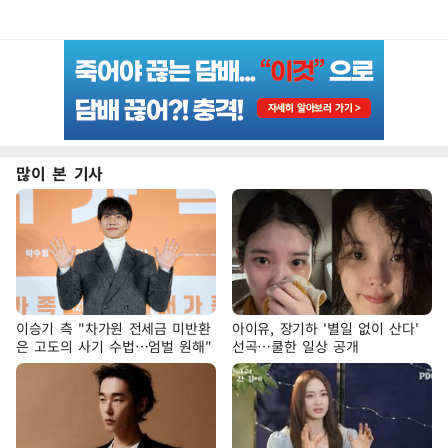
많이 본 기사
이승기 측 "차가원 전세금 미반환
아이유, 장기하 '별일 없이 산다'
은 고도의 사기 수법…엄벌 원해"
선곡…쿨한 일상 공개