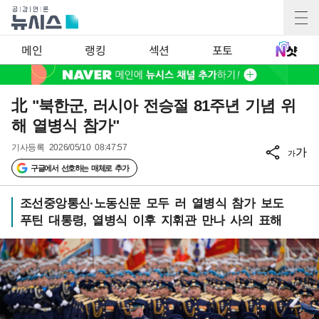
메인
랭킹
섹션
포토
北 "북한군, 러시아 전승절 81주년 기념 위
해 열병식 참가"
기사등록
2026/05/10 08:47:57
가
가
구글에서 선호하는 매체로 추가
조선중앙통신·노동신문 모두 러 열병식 참가 보도
푸틴 대통령, 열병식 이후 지휘관 만나 사의 표해