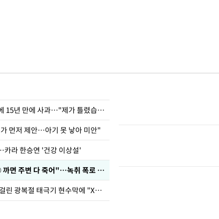
표창원, 남규리에 15년 만에 사과…"제가 틀렸습니다"
내가 먼저 제안…아기 못 낳아 미안"
…카라 한승연 '건강 이상설'
차가원 "○○○ 까면 주변 다 죽어"…녹취 폭로 파장
김희철, 거꾸로 걸린 광복절 태극기 현수막에 "X돌았네"