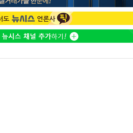
"창 3개 띄워도 답답함 없
1
네"…'폴드8 울트라', 일
"
써보니
려 죄송"
오세훈 "용산공원 아파트,
2
학 뒤집는 것"
'폭염 휴식기' 프로야구 1
3
식 병행…"야외 훈련 해도
휴머노이드부터 AI공장
4
M.AX 성과
'덜 똘똘한 한 채' 시대 
5
에 쏠리는 관심[세제 개편,
'리센느 논란' 김선태, 
6
장 "다시 돌아올 생각?"
"손 떨림 포착"…카라 한
7
팬들 '걱정'