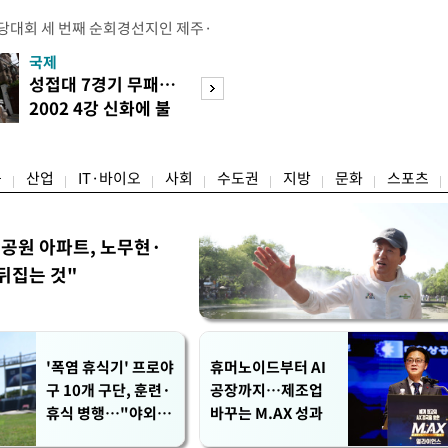
전당대회 세 번째 순회경선지인 제주·
 김민석 당대표 후보가 승리했다. 지
국제
경제
에서 충청권은 김 후보가, 부산·울산·
성접대 7경기 무패…
세계식량가격 다
가 승리한 바 있다. 소병훈 민주당 중
2002 4강 신화에 불
상승…곡물·설탕 
 제주·인천 순회경선 권리당원 투표
똥
썩'
 투표 4만7198표 중 2만2537
융
산업
IT·바이오
사회
수도권
지방
문화
스포츠
공원 아파트, 노무현·
뒤집는 것"
'폭염 휴식기' 프로야
휴머노이드부터 AI
구 10개 구단, 훈련·
공장까지…제조업
휴식 병행…"야외 훈
바꾸는 M.AX 성과
련 해도 안전 최우