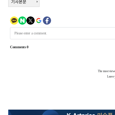
기사본문
5시간 전 >
[속보]뉴욕증시 상승 마감…S&P 0.6% 나스닥 1.3%↑
-30146초 전 >
[속보]與최고위원 제주·인천 순회경선…박선원·최민희
한민수·김용 순
-30099초 전 >
[속보]김민석, 與 전대 당원투표 누적 득표율 45.42%로 
청래 44.56%
-29381초 전 >
[속보]與 대표 경선 제주·인천 당원투표…金 47.75%·
42.08%·宋 10.17%
-28915초 전 >
이강인 "아틀레티코 이적 기뻐…등번호 7번 의미보단 팀 
것"
-28850초 전 >
[속보]與 당대표 경선, 제주·인천 권리당원 투표 김민석 
-22624초 전 >
낮 최고 35도 '무더위'…동해안 시간당 30㎜ '강한 비'[
-21894초 전 >
[속보]이강인 "감독님이 원하는 마음 느꼈고, 많은 트로피
틀레티코 이적"
-21676초 전 >
수도권 40도 육박 '펄펄'…동해안 일부 지역엔 호의주의
-20645초 전 >
온열질환 사망자 3명 늘어…누적 환자 3000명 돌파
-14590초 전 >
강릉에 시간당 81.4㎜ 물폭탄…도로 잠기고 담벼락 붕괴
-10697초 전 >
백운산서 80년근 천종산삼 9뿌리 발견…감정가 1.3억원
-8407초 전 >
선재도서 해루질 나섰다 실종 60대, 닷새 만에 숨진 채 발견
-5941초 전 >
남자 농구, 나고야 아시안게임서 '홈팀' 일본과 한일전
-5317초 전 >
여수 오동도 해상서 모터보트 전복…1명 사망·1명 실종
-1544초 전 >
극한폭염 한풀 꺾이지만…'낮 최고 35도' 무더위, 열대야 