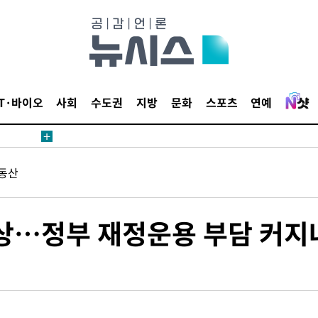
鄭
위해 뛸
승리
내일날씨]
 원해 아
IT·바이오
사회
수도권
지방
문화
스포츠
연예
보
동산
부상…정부 재정운용 부담 커지
계속[다음
"
려 죄송"