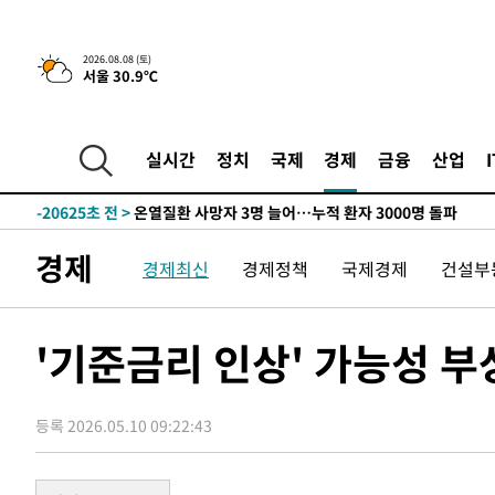
청래 44.56%
-29361초 전 >
[속보]與 대표 경선 제주·인천 당원투표…金 47.75%·
42.08%·宋 10.17%
-28895초 전 >
이강인 "아틀레티코 이적 기뻐…등번호 7번 의미보단 팀 
2026.08.08 (토)
서울 30.9℃
것"
-28830초 전 >
[속보]與 당대표 경선, 제주·인천 권리당원 투표 김민석 
-22604초 전 >
낮 최고 35도 '무더위'…동해안 시간당 30㎜ '강한 비'[
-21874초 전 >
[속보]이강인 "감독님이 원하는 마음 느꼈고, 많은 트로피
실시간
정치
국제
경제
금융
산업
틀레티코 이적"
-21656초 전 >
수도권 40도 육박 '펄펄'…동해안 일부 지역엔 호의주의
-20625초 전 >
온열질환 사망자 3명 늘어…누적 환자 3000명 돌파
-14570초 전 >
강릉에 시간당 81.4㎜ 물폭탄…도로 잠기고 담벼락 붕괴
경제
경제최신
경제정책
국제경제
건설부
-10677초 전 >
백운산서 80년근 천종산삼 9뿌리 발견…감정가 1.3억원
-8387초 전 >
선재도서 해루질 나섰다 실종 60대, 닷새 만에 숨진 채 발견
-5921초 전 >
남자 농구, 나고야 아시안게임서 '홈팀' 일본과 한일전
'기준금리 인상' 가능성 
-5297초 전 >
여수 오동도 해상서 모터보트 전복…1명 사망·1명 실종
-1524초 전 >
극한폭염 한풀 꺾이지만…'낮 최고 35도' 무더위, 열대야 
주 날씨]
등록 2026.05.10 09:22:43
24분 전 >
축구협회 "압수수색·성접대 논란 사과…쇄신의 기회로 삼겠다
49분 전 >
[속보]'압수수색·성접대 논란' 축구협회 "실망과 걱정 안겨드
3시간 전 >
'최고 37도' 폭염 지속…강원동해안 최대 150㎜ 비