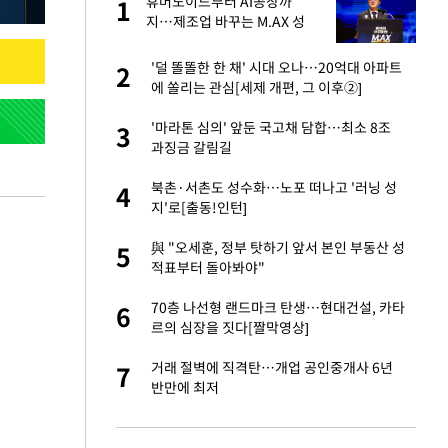
휴머노이드부터 AI공장까
1
1
주일
지…제조업 바꾸는 M.AX 성
과
 노무현·문재인 철
'덜 똘똘한 한 채' 시대 오나…20억대 아파트
2
2
에 쏠리는 관심[세제 개편, 그 이후②]
0개 구단, 훈련·휴
'마라톤 심의' 앞둔 국고채 담합…최소 8조
3
3
 안전 최우선"
과징금 갈림길
까지…제조업 바꾸는
북촌·서촌도 성수화…노포 떠나고 '러닝 성
4
4
지'로[출동!인턴]
오나…20억대 아파트
與 "오세훈, 정부 탓하기 앞서 본인 부동산 성
5
5
 그 이후②]
적표부터 돌아봐야"
초췌한 근황…충주시
70층 나선형 랜드마크 탄생…현대건설, 카타
6
6
르의 심장을 짓다[짤막영상]
승연, 건강 괜찮나
거래 절벽에 직격탄…개업 공인중개사 6년
7
7
반만에 최저