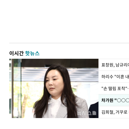
이시간
핫뉴스
하리수 "이혼 
"손 떨림 포착"