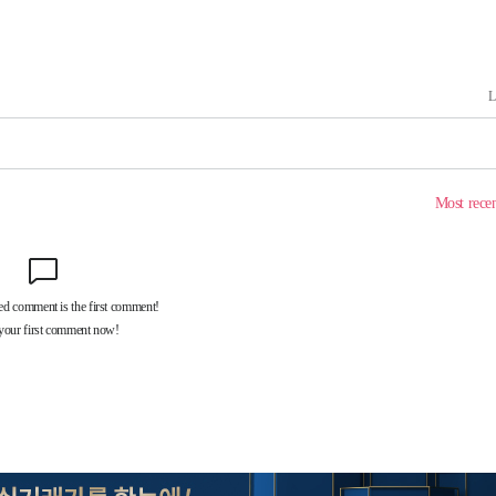
·서미화·
1위… 정
鄭
위해 뛸
승리
내일날씨]
 원해 아
보
계속[다음