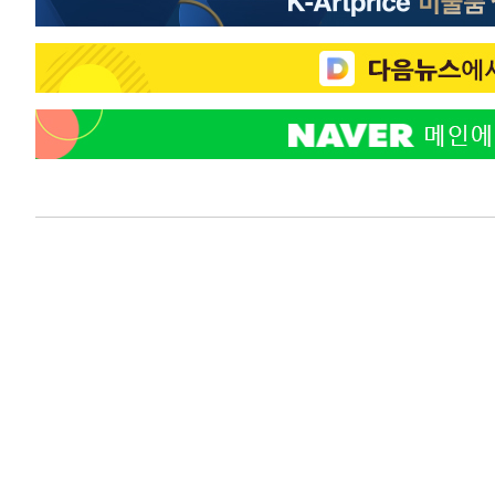
주 날씨]
23분 전 >
축구협회 "압수수색·성접대 논란 사과…쇄신의 기회로 삼겠다
48분 전 >
[속보]'압수수색·성접대 논란' 축구협회 "실망과 걱정 안겨드
3시간 전 >
'최고 37도' 폭염 지속…강원동해안 최대 150㎜ 비
5시간 전 >
[속보]뉴욕증시 상승 마감…S&P 0.6% 나스닥 1.3%↑