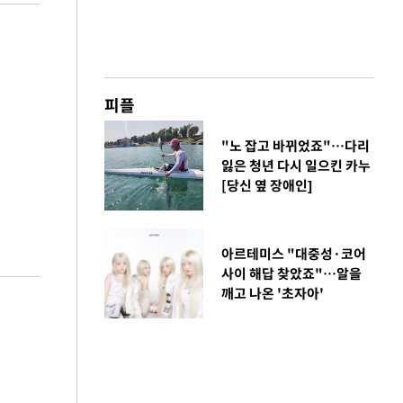
피플
"노 잡고 바뀌었죠"…다리
잃은 청년 다시 일으킨 카누
[당신 옆 장애인]
아르테미스 "대중성·코어
사이 해답 찾았죠"…알을
깨고 나온 '초자아'