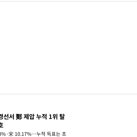
경선서 鄭 제압 누적 1위 탈
호
.08%·宋 10.17%…누적 득표는 초