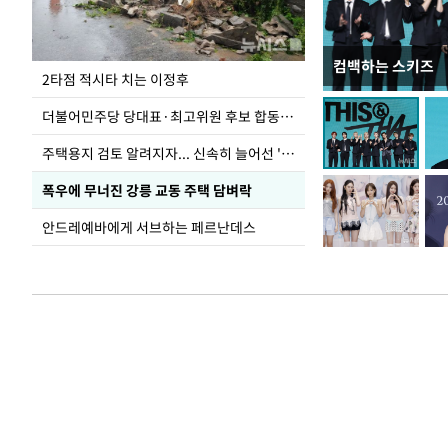
컴백하는 스키즈
청와대 일주일
2타점 적시타 치는 이정후
더불어민주당 당대표·최고위원 후보 합동연설회
주택용지 검토 알려지자... 신속히 늘어선 '근조화환'
폭우에 무너진 강릉 교동 주택 담벼락
안드레예바에게 서브하는 페르난데스