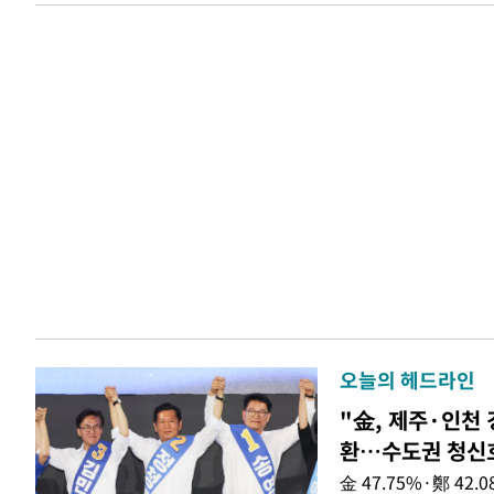
오늘의 헤드라인
"金, 제주·인천 
환…수도권 청신
金 47.75%·鄭 42