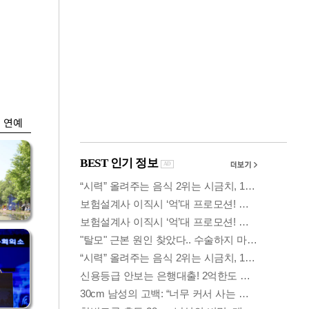
금융
시
다시 뛰는 코스닥…
'들
ETF 수익률 상위권
찍어
연예