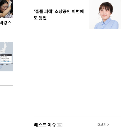
'홈플 피해' 소상공인 이번에
도 뒷전
 바캉스
용산어린이정원 앞 즐비한 근조화환, 왜?
이번주 국회에는 