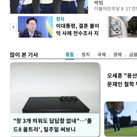
박빙
더불어민주당 8·17 
인천 권리당원 투표에서
정치
난주 첫 주말 순회경선
 사업
이대통령, 결혼 불이
경남에서는 정청래 후보
익 사례 전수조사 지
앙당 선관위원장은 8일
시
합산 결과 김 후보가 전체
많이 본 기사
종합
정치
국제
경제
금
오세훈 "용산
문재인 철학 
"창 3개 띄워도 답답함 없네"…'폴
드8 울트라', 일주일 써보니