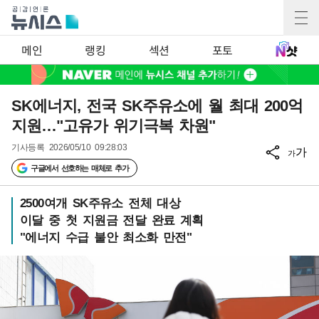
메인
랭킹
섹션
포토
SK에너지, 전국 SK주유소에 월 최대 200억
지원…"고유가 위기극복 차원"
기사등록
2026/05/10 09:28:03
가
가
구글에서 선호하는 매체로 추가
2500여개 SK주유소 전체 대상
이달 중 첫 지원금 전달 완료 계획
"에너지 수급 불안 최소화 만전"