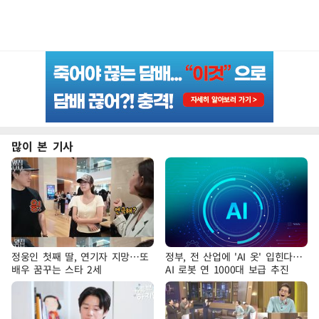
많이 본 기사
정웅인 첫째 딸, 연기자 지망…또
정부, 전 산업에 'AI 옷' 입힌다…
배우 꿈꾸는 스타 2세
AI 로봇 연 1000대 보급 추진