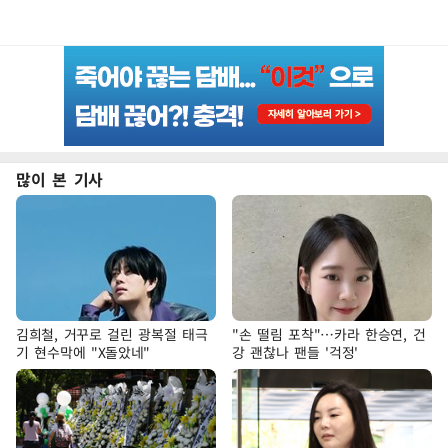
많이 본 기사
김희철, 거꾸로 걸린 광복절 태극
"손 떨림 포착"…카라 한승연, 건
기 현수막에 "X돌았네"
강 괜찮나 팬들 '걱정'