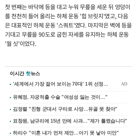
첫 번째는 바닥에 등을 대고 누워 무릎을 세운 뒤 엉덩이
를 천천히 들어 올리는 하체 운동 '힙 브릿지'였고, 다음
은 대표적인 하체 운동 '스쿼트'였다. 마지막은 벽에 등을
기대고 무릎을 90도로 굽힌 자세를 유지하는 하체 운동
'월 싯'이었다.
이시간
핫
뉴스
유혜정, 자궁적출 수술 "여성성 잃는 것이…"
김정렬 "친형 군대서 구타로 사망…유골 못 찾아"
표창원, 남규리에 15년 만에 사과…"제가 틀렸습니다"
하리수 "이혼 내가 먼저 제안…아기 못 낳아 미안"