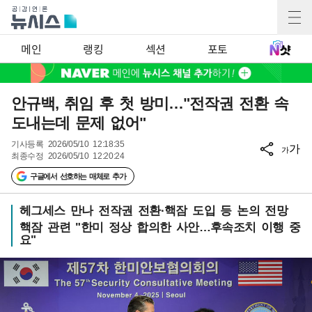
메인
랭킹
섹션
포토
안규백, 취임 후 첫 방미…"전작권 전환 속
도내는데 문제 없어"
기사등록
2026/05/10 12:18:35
가
가
최종수정
2026/05/10 12:20:24
구글에서 선호하는 매체로 추가
헤그세스 만나 전작권 전환·핵잠 도입 등 논의 전망
핵잠 관련 "한미 정상 합의한 사안…후속조치 이행 중
요"