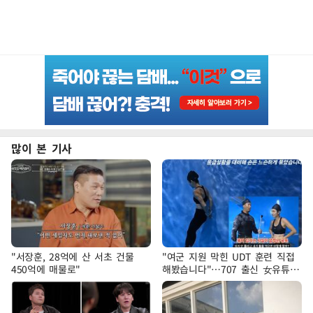
많이 본 기사
"서장훈, 28억에 산 서초 건물
"여군 지원 막힌 UDT 훈련 직접
450억에 매물로"
해봤습니다"…707 출신 女유튜버
'완벽 소화'