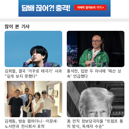
많이 본 기사
김희철, 결국 '거꾸로 태극기' 사과
홍석천, 입양 두 자녀에 '재산 상
"깊게 보지 못했다"
속' 언급했다
김제동, 방송 뜸하더니…이문세·
美 전직 정보당국자들 "트럼프 통
노사연과 전시회서 포착
치 방식, 독재자 수순"