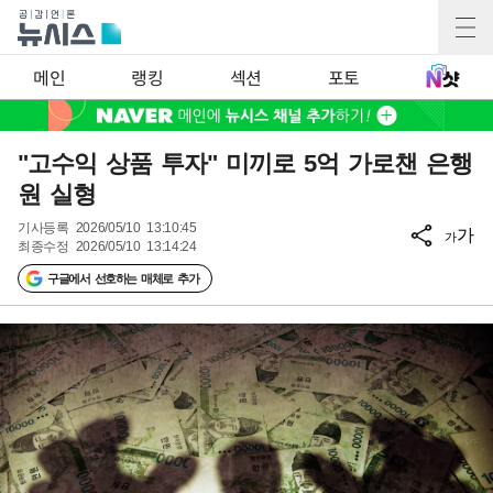
메인
랭킹
섹션
포토
"고수익 상품 투자" 미끼로 5억 가로챈 은행
원 실형
기사등록
2026/05/10 13:10:45
가
가
최종수정
2026/05/10 13:14:24
구글에서 선호하는 매체로 추가