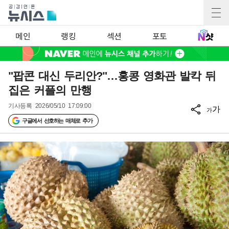
메인
랭킹
섹션
포토
"팝콘 대신 두리안?"…홍콩 영화관 발칵 뒤
집은 커플의 만행
기사등록
2026/05/10 17:09:00
가
가
구글에서 선호하는 매체로 추가