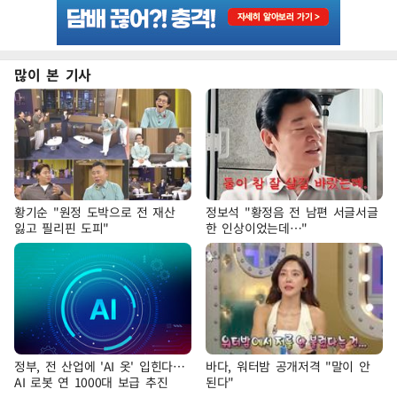
많이 본 기사
황기순 "원정 도박으로 전 재산
정보석 "황정음 전 남편 서글서글
잃고 필리핀 도피"
한 인상이었는데…"
정부, 전 산업에 'AI 옷' 입힌다…
바다, 워터밤 공개저격 "말이 안
AI 로봇 연 1000대 보급 추진
된다"