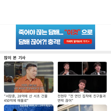
많이 본 기사
"서장훈, 28억에 산 서초 건물
전현무 "전 연인 집착에 친구들과
450억에 매물로"
연락 끊어"