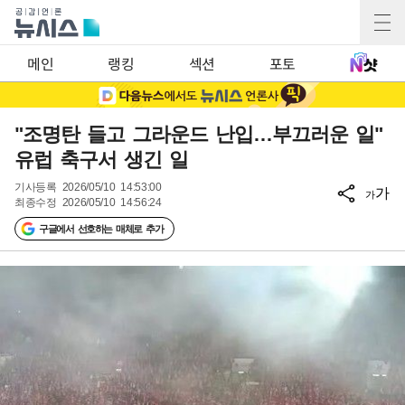
메인
랭킹
섹션
포토
"조명탄 들고 그라운드 난입…부끄러운 일"
유럽 축구서 생긴 일
기사등록
2026/05/10 14:53:00
가
가
최종수정
2026/05/10 14:56:24
구글에서 선호하는 매체로 추가