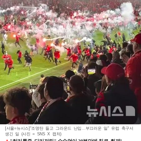
[서울=뉴시스]"조명탄 들고 그라운드 난입…부끄러운 일" 유럽 축구서
생긴 일 (사진 = SNS X 캡처)