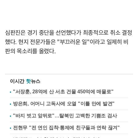
심판진은 경기 중단을 선언했다가 최종적으로 취소 결정
했다. 현지 전문가들은 "부끄러운 일"이라고 일제히 비
판의 목소리를 올렸다.
이시간
핫
뉴스
"서장훈, 28억에 산 서초 건물 450억에 매물로"
방은희, 어머니 고독사에 오열 "이틀 만에 발견"
"바지 벗고 앞뒤로"…탈북민 고백한 기쁨조 검사
전현무 "전 연인 집착·통제에 친구들과 연락 끊겨"