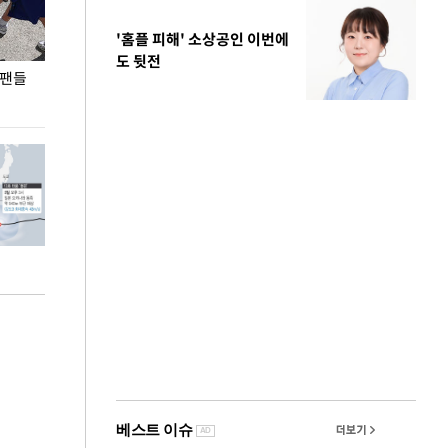
'홈플 피해' 소상공인 이번에
도 뒷전
 팬들
이 대통령, '청년 대책 속도 높여야…폭염 문제도
입추 코앞인데 전
총력 대응'