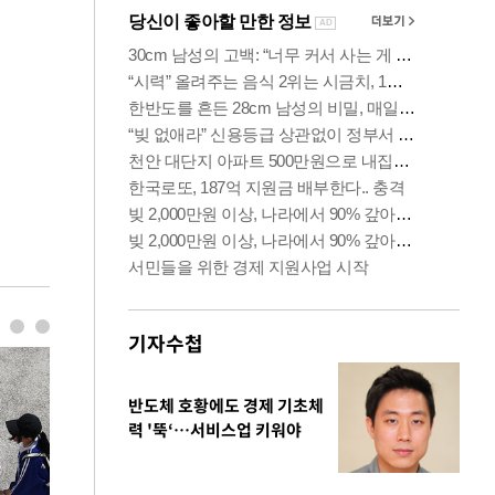
기자수첩
반도체 호황에도 경제 기초체
력 '뚝‘…서비스업 키워야