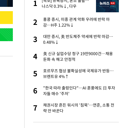
"이
[속보] 뉴욕증시, 혼조 출발…
1
1
나스닥 0.3%↓, 다우
0.14%↑
성 접대 파문에 "현
홍콩 증시, 미중 관계 악화 우려에 반락 마
2
2
감…H주 1.22%↓
신 근황 "가볼 만하
대만 증시, 美 반도체주 약세에 반락 마감…
3
3
0.48%↓
보고서 나왔다…월드
美 신규 실업수당 청구 19만9000건…채용
4
4
둔화 속 해고 안정적
출발…나스닥
호르무즈 협상 불확실성에 국제유가 반등…
5
5
브렌트유 4%↑
서 몰라보게 달라진
"한국 따라 출렁인다"…AI 훈풍에도 日 투자
6
6
자들 매수 '주저'
스피, 상승추세 아
채권시장 흔든 워시의 '침묵'…연준, 소통 전
7
7
략 안 바꾼다