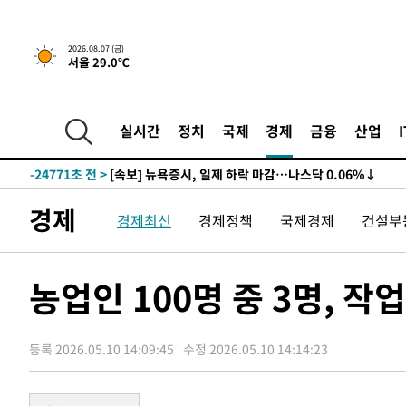
2026.08.07 (금)
서울 29.0℃
실시간
정치
국제
경제
금융
산업
-24771초 전 >
[속보] 뉴욕증시, 일제 하락 마감…나스닥 0.06%↓
-30205초 전 >
이란, 호르무즈서 "적국 목표물들"과 대치로 남부 케슘섬
례 큰 폭발음
-28920초 전 >
[속보]美, 폴리실리콘 수입 규제…파생제품 15% 관세, 1
경제
경제최신
경제정책
국제경제
건설부
발효
-27071초 전 >
[속보]트럼프, 美 원정출산 금지 행정명령 서명
-24771초 전 >
[속보] 뉴욕증시, 일제 하락 마감…나스닥 0.06%↓
-30205초 전 >
이란, 호르무즈서 "적국 목표물들"과 대치로 남부 케슘섬
농업인 100명 중 3명, 
례 큰 폭발음
-28920초 전 >
[속보]美, 폴리실리콘 수입 규제…파생제품 15% 관세, 1
발효
-27071초 전 >
[속보]트럼프, 美 원정출산 금지 행정명령 서명
등록 2026.05.10 14:09:45
수정 2026.05.10 14:14:23
-24771초 전 >
[속보] 뉴욕증시, 일제 하락 마감…나스닥 0.06%↓