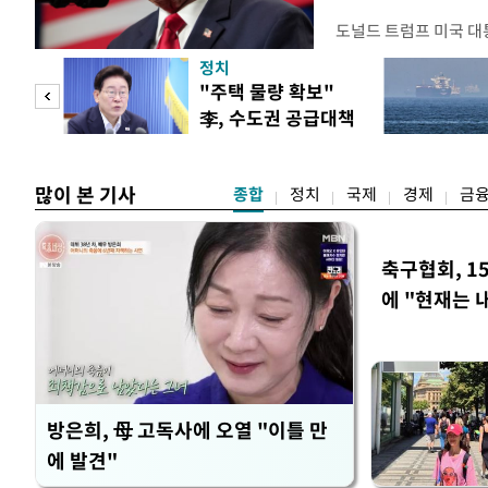
도널드 트럼프 미국 대
콘 산업과 공급망을 보
정치
대통령은 6일(현지 시
"사적
"주택 물량 확보"
품 수입에 최저 수입가
李, 수도권 공급대책
15%의 종가 관세를 
 차
집중 점검
백악관이 밝혔다. 이에
러
많이 본 기사
종합
정치
국제
경제
금
축구협회, 1
에 "현재는 
방은희, 母 고독사에 오열 "이틀 만
에 발견"