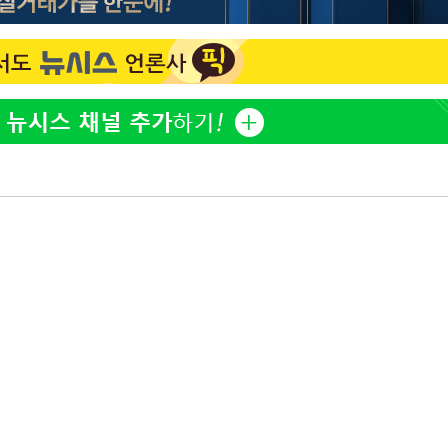
방은희, 母 고독사에 오열 
1
틀 만에 발견"
축구협회, 15년 전 심판 
2
재는 내부 지침 준수"
김지수, '여행사 대표' 변
3
니…"
축구협회 '성접대' 감사
4
컵·올림픽 심판 포함
[속보] 뉴욕증시, 혼조 
5
0.3%↓, 다우 0.14%↑
'학폭 논란' 지수, 필리핀
6
근황
"8월 반등 속지 마라…코
7
니라 '조정국면'"