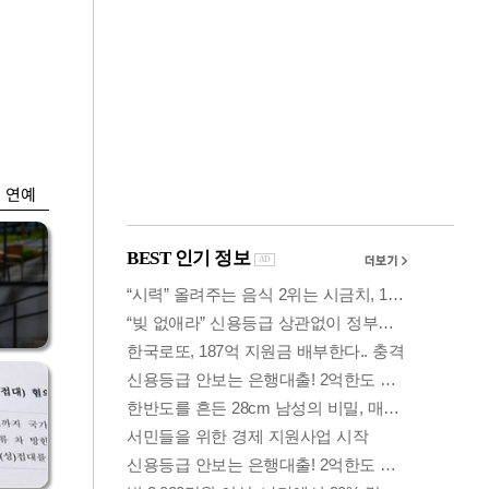
금융
입찰
만스피 꿈 이어질
…
까…韓증권사·글로
벌IB 엇갈린 전망
연예