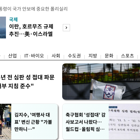
통령이 국가 안보에 중요한 폴리실리
호하기 위한 조치를 단행했다. 트럼프
국제
경제
간) 폴리실리콘 및 폴리실리콘 파생상
이란, 호르무즈 규제
[단독]국가계약 
격제를 적용하고, 일부 파생제품에는
추진…美·이스라엘
제한 기준 손본다
부과하는 내용의 선언문에 서명했다고
선박 차단
실효성 검토
 따라 미국은 폴리실리콘에 ㎏당 21달
융
산업
IT·바이오
사회
수도권
지방
문화
스포츠
5년 전 심판 성 접대 파문
내부 지침 준수"
김지수, '여행사 대
축구협회 '성접대' 감
표' 변신 근황 "가볼
사보고서 나왔다…
만하니…"
월드컵·올림픽 심판
포함