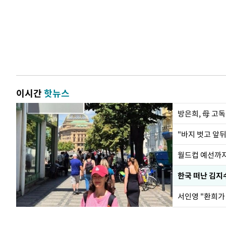
이시간
핫뉴스
방은희, 母 고독
월드컵 예선까지
한국 떠난 김지
서인영 "환희가