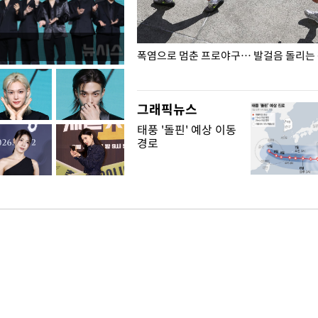
전남광주… 열화상 카메라에 담긴
폭염으로 멈춘 프로야구… 발걸음 돌리는
그래픽뉴스
태풍 '돌핀' 예상 이동
경로