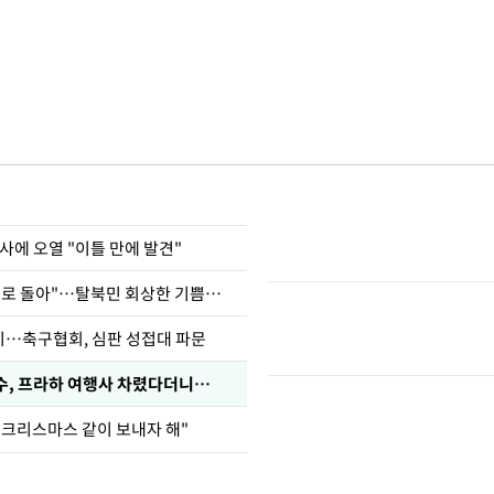
사에 오열 "이틀 만에 발견"
"바지 벗고 앞뒤로 돌아"…탈북민 회상한 기쁨조 검사
…축구협회, 심판 성접대 파문
수, 프라하 여행사 차렸다더니…
 크리스마스 같이 보내자 해"