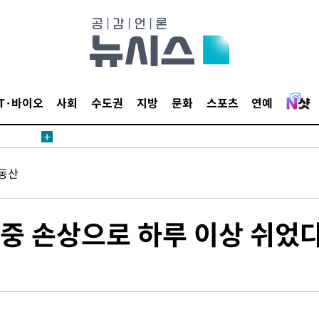
IT·바이오
사회
수도권
지방
문화
스포츠
연예
에서 두차
20일 후
동산
에서 두차
작업중 손상으로 하루 이상 쉬었
20일 후