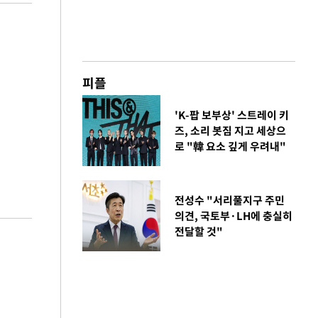
피플
'K-팝 보부상' 스트레이 키
즈, 소리 봇짐 지고 세상으
로 "韓 요소 깊게 우려내"
전성수 "서리풀지구 주민
의견, 국토부·LH에 충실히
전달할 것"