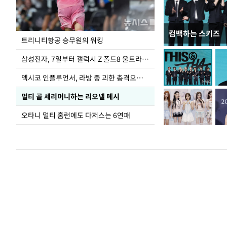
컴백하는 스키즈
입추 하루 앞둔 
트리니티항공 승무원의 워킹
폭염
삼성전자, 7일부터 갤럭시 Z 폴드8 울트라·폴드8·플립8 출시
멕시코 인플루언서, 라방 중 괴한 총격으로 사망
멀티 골 세리머니하는 리오넬 메시
오타니 멀티 홈런에도 다저스는 6연패