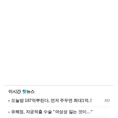
이시간
핫
뉴스
유혜정, 자궁적출 수술 "여성성 잃는 것이…"