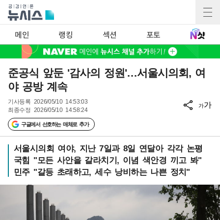
메인
랭킹
섹션
포토
준공식 앞둔 '감사의 정원'…서울시의회, 여
야 공방 계속
기사등록
2026/05/10 14:53:03
가
가
최종수정
2026/05/10 14:58:24
구글에서 선호하는 매체로 추가
서울시의회 여야, 지난 7일과 8일 연달아 각각 논평
국힘 "모든 사안을 갈라치기, 이념 색안경 끼고 봐"
민주 "갈등 초래하고, 세수 낭비하는 나쁜 정치"