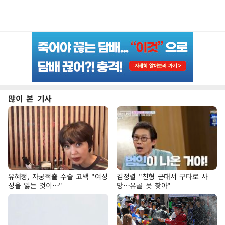
많이 본 기사
유혜정, 자궁적출 수술 고백 "여성
김정렬 "친형 군대서 구타로 사
성을 잃는 것이…"
망…유골 못 찾아"