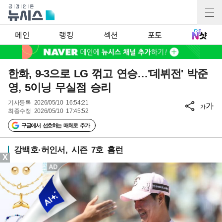
메인
랭킹
섹션
포토
한화, 9-3으로 LG 꺾고 연승…'데뷔전' 박준
영, 5이닝 무실점 승리
기사등록
2026/05/10 16:54:21
가
가
최종수정
2026/05/10 17:45:52
구글에서 선호하는 매체로 추가
강백호·허인서, 시즌 7호 홈런
X