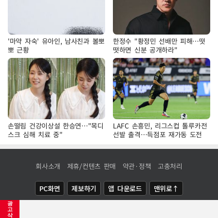
'마약 자숙' 유아인, 남사친과 볼뽀
한정수 "황정민 선배만 피해…떳
뽀 근황
떳하면 신분 공개하라"
손떨림 건강이상설 한승연…"목디
LAFC 손흥민, 리그스컵 톨루카전
스크 심해 치료 중"
선발 출격…득점포 재가동 도전
회사소개
제휴/컨텐츠 판매
약관·정책
고충처리
PC화면
제보하기
앱 다운로드
맨위로↑
광
COPYRIGHTⓒ
NEWSIS
ALL RIGHTS RESERVED.
고
삭