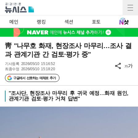
메인
랭킹
섹션
포토
靑 "나무호 화재, 현장조사 마무리…조사 결
과 관계기관 간 검토·평가 중"
기사등록
2026/05/10 15:16:52
가
가
최종수정
2026/05/10 15:18:20
구글에서 선호하는 매체로 추가
"조사단, 현장조사 마무리 후 귀국 예정…화재 원인,
관계기관 검토·평가 거쳐 답변"