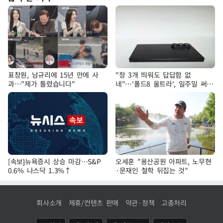
표창원, 남규리에 15년 만에 사
"창 3개 띄워도 답답함 없
과…"제가 틀렸습니다"
네"…'폴드8 울트라', 일주일 써보
니
[속보]뉴욕증시 상승 마감…S&P
오세훈 "용산공원 아파트, 노무현
0.6% 나스닥 1.3%↑
·문재인 철학 뒤집는 것"
회사소개
제휴/컨텐츠 판매
약관·정책
고충처리