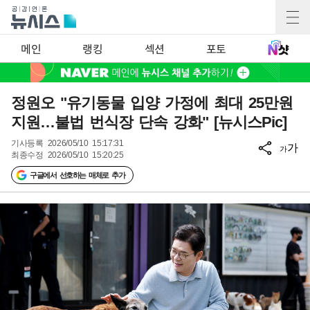
메인
랭킹
섹션
포토
정원오 "유기동물 입양 가정에 최대 25만원
지원…불법 번식장 단속 강화" [뉴시스Pic]
기사등록
2026/05/10 15:17:31
가
가
최종수정
2026/05/10 15:20:25
구글에서 선호하는 매체로 추가