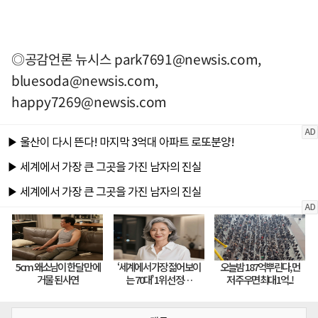
◎공감언론 뉴시스
park7691@newsis.com
,
bluesoda@newsis.com
,
happy7269@newsis.com