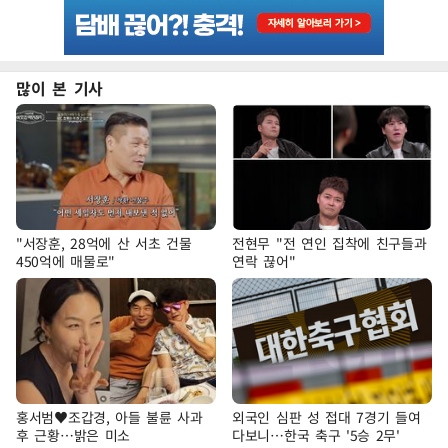
많이 본 기사
"서장훈, 28억에 산 서초 건물
전현무 "전 연인 집착에 친구들과
450억에 매물로"
연락 끊어"
홍서범♥조갑경, 아들 불륜 사과
외국인 심판 성 접대 7경기 들여
후 근황…밝은 미소
다보니…한국 축구 '5승 2무'