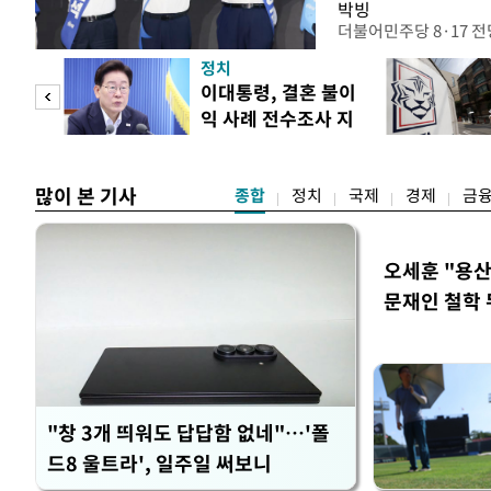
박빙
더불어민주당 8·17 
인천 권리당원 투표에서
정치
난주 첫 주말 순회경선
 사업
이대통령, 결혼 불이
경남에서는 정청래 후보
익 사례 전수조사 지
앙당 선관위원장은 8일
시
합산 결과 김 후보가 전체
많이 본 기사
종합
정치
국제
경제
금
오세훈 "용산
문재인 철학 
"창 3개 띄워도 답답함 없네"…'폴
드8 울트라', 일주일 써보니