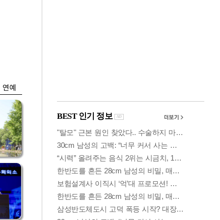
금융
시
다시 뛰는 코스닥…
'들
ETF 수익률 상위권
찍어
연예