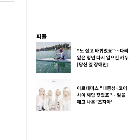
피플
"노 잡고 바뀌었죠"…다리
잃은 청년 다시 일으킨 카누
[당신 옆 장애인]
아르테미스 "대중성·코어
사이 해답 찾았죠"…알을
깨고 나온 '초자아'