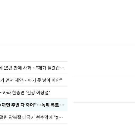
표창원, 남규리에 15년 만에 사과…"제가 틀렸습니다"
내가 먼저 제안…아기 못 낳아 미안"
…카라 한승연 '건강 이상설'
차가원 "○○○ 까면 주변 다 죽어"…녹취 폭로 파장
김희철, 거꾸로 걸린 광복절 태극기 현수막에 "X돌았네"