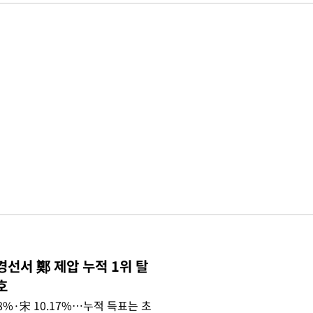
경선서 鄭 제압 누적 1위 탈
호
.08%·宋 10.17%…누적 득표는 초