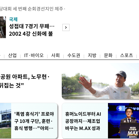
전당대회 세 번째 순회경선지인 제주·
 김민석 당대표 후보가 승리했다. 지
국제
경제
에서 충청권은 김 후보가, 부산·울산·
성접대 7경기 무패…
세계식량가격 다
가 승리한 바 있다. 소병훈 민주당 중
2002 4강 신화에 불
상승…곡물·설탕 
 제주·인천 순회경선 권리당원 투표
똥
썩'
 투표 4만7198표 중 2만2537
융
산업
IT·바이오
사회
수도권
지방
문화
스포츠
공원 아파트, 노무현·
뒤집는 것"
'폭염 휴식기' 프로야
휴머노이드부터 AI
구 10개 구단, 훈련·
공장까지…제조업
휴식 병행…"야외 훈
바꾸는 M.AX 성과
련 해도 안전 최우