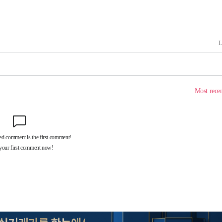
계속[다음
"
려 죄송"
·서미화·
1위… 정
鄭
위해 뛸
승리
내일날씨]
 원해 아
보