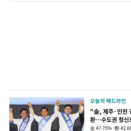
오늘의 헤드라인
"金, 제주·인천 
환…수도권 청신
金 47.75%·鄭 42