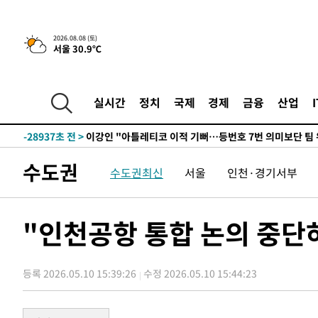
2026.08.08 (토)
서울 30.9℃
5시간 전 >
[속보]뉴욕증시 상승 마감…S&P 0.6% 나스닥 1.3%↑
-30168초 전 >
[속보]與최고위원 제주·인천 순회경선…박선원·최민희
한민수·김용 순
-30121초 전 >
[속보]김민석, 與 전대 당원투표 누적 득표율 45.42%로 
실시간
정치
국제
경제
금융
산업
청래 44.56%
-29403초 전 >
[속보]與 대표 경선 제주·인천 당원투표…金 47.75%·
42.08%·宋 10.17%
-28937초 전 >
이강인 "아틀레티코 이적 기뻐…등번호 7번 의미보단 팀 
것"
-28872초 전 >
[속보]與 당대표 경선, 제주·인천 권리당원 투표 김민석 
수도권
수도권최신
서울
인천·경기서부
-22646초 전 >
낮 최고 35도 '무더위'…동해안 시간당 30㎜ '강한 비'[
-21916초 전 >
[속보]이강인 "감독님이 원하는 마음 느꼈고, 많은 트로피
틀레티코 이적"
-21698초 전 >
수도권 40도 육박 '펄펄'…동해안 일부 지역엔 호의주의
"인천공항 통합 논의 중단하
-20667초 전 >
온열질환 사망자 3명 늘어…누적 환자 3000명 돌파
-14612초 전 >
강릉에 시간당 81.4㎜ 물폭탄…도로 잠기고 담벼락 붕괴
등록 2026.05.10 15:39:26
수정 2026.05.10 15:44:23
-10719초 전 >
백운산서 80년근 천종산삼 9뿌리 발견…감정가 1.3억원
-8429초 전 >
선재도서 해루질 나섰다 실종 60대, 닷새 만에 숨진 채 발견
-5963초 전 >
남자 농구, 나고야 아시안게임서 '홈팀' 일본과 한일전