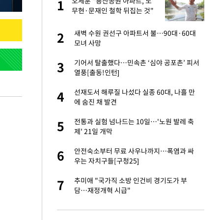
오세훈 "용산공원 아파트, 노
1
1
주일
무현·문재인 철학 뒤집는 것"
 노무현·문재인 철
새벽 수원 권선구 아파트서 불…90대·60대
2
2
모녀 사망
0개 구단, 훈련·휴
기어서 탈출했다…민속촌 ‘심야 공포촌’ 피서
3
3
 안전 최우선"
열풍[출동!인턴]
까지…제조업 바꾸는
선재도서 해루질 나섰다 실종 60대, 나흘 만
4
4
에 숨진 채 발견
오나…20억대 아파트
전통과 실험 넘나드는 10일…'노원 발레 축
5
5
 그 이후②]
제' 21일 개막
초췌한 근황…충주시
안전숙소부터 무료 사우나까지…폭염과 싸
6
6
우는 자치구들[구청25]
승연, 건강 괜찮나
추미애 "국가직 소방 인건비 경기도가 부
7
7
담…재정개혁 시급"