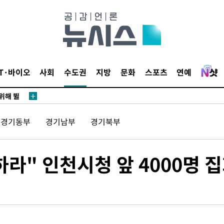
·서미화·
1위… 정
IT·바이오
사회
수도권
지방
문화
스포츠
연예
鄭
위해 뛸
승리
경기동부
경기남부
경기북부
내일날씨]
 원해 아
보
라" 인천시청 앞 4000명 