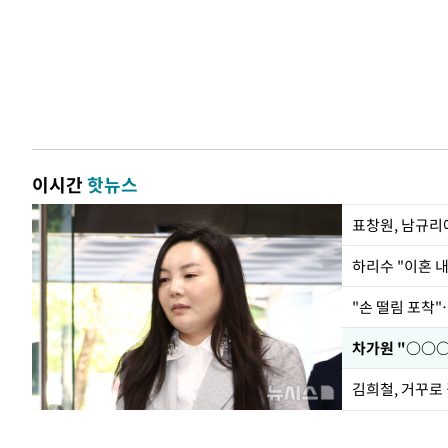
이시간
핫뉴스
하리수 "이혼 
"손 떨림 포착"