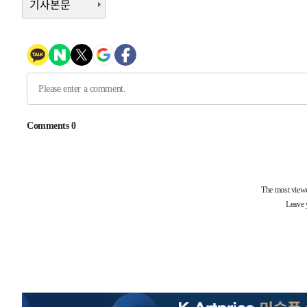
기사본문
-5339초 전 >
여수 오동도 해상서 모터보트 전복…1명 사망·1명 실종
-1566초 전 >
극한폭염 한풀 꺾이지만…'낮 최고 35도' 무더위, 열대야 
주 날씨]
23분 전 >
축구협회 "압수수색·성접대 논란 사과…쇄신의 기회로 삼겠다
48분 전 >
[속보]'압수수색·성접대 논란' 축구협회 "실망과 걱정 안겨드
3시간 전 >
'최고 37도' 폭염 지속…강원동해안 최대 150㎜ 비
5시간 전 >
[속보]뉴욕증시 상승 마감…S&P 0.6% 나스닥 1.3%↑
-30168초 전 >
[속보]與최고위원 제주·인천 순회경선…박선원·최민희
한민수·김용 순
-30121초 전 >
[속보]김민석, 與 전대 당원투표 누적 득표율 45.42%로 
청래 44.56%
-29403초 전 >
[속보]與 대표 경선 제주·인천 당원투표…金 47.75%·
42.08%·宋 10.17%
-28937초 전 >
이강인 "아틀레티코 이적 기뻐…등번호 7번 의미보단 팀 
것"
-28872초 전 >
[속보]與 당대표 경선, 제주·인천 권리당원 투표 김민석 
-22646초 전 >
낮 최고 35도 '무더위'…동해안 시간당 30㎜ '강한 비'[
-21916초 전 >
[속보]이강인 "감독님이 원하는 마음 느꼈고, 많은 트로피
틀레티코 이적"
-21698초 전 >
수도권 40도 육박 '펄펄'…동해안 일부 지역엔 호의주의
-20667초 전 >
온열질환 사망자 3명 늘어…누적 환자 3000명 돌파
-14612초 전 >
강릉에 시간당 81.4㎜ 물폭탄…도로 잠기고 담벼락 붕괴