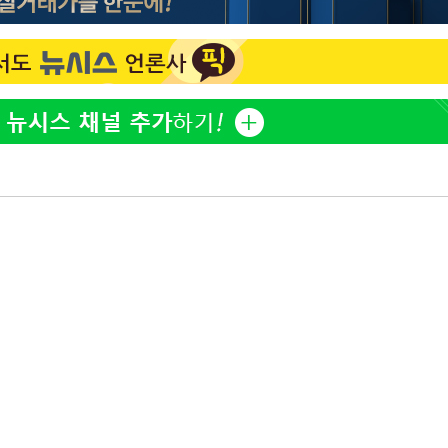
"창 3개 띄워도 답답함 없
1
네"…'폴드8 울트라', 일
써보니
오세훈 "용산공원 아파트,
2
학 뒤집는 것"
'폭염 휴식기' 프로야구 1
3
계속[다음
식 병행…"야외 훈련 해도
"
휴머노이드부터 AI공장
4
려 죄송"
M.AX 성과
'덜 똘똘한 한 채' 시대 
5
에 쏠리는 관심[세제 개편,
'리센느 논란' 김선태, 
6
장 "다시 돌아올 생각?"
"손 떨림 포착"…카라 한
7
팬들 '걱정'