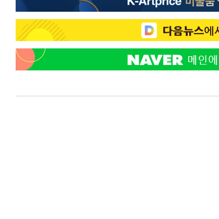
-10719초 전 >
백운산서 80년근 천종산삼 9뿌리 발견…감정가 1.3억원
-8429초 전 >
선재도서 해루질 나섰다 실종 60대, 닷새 만에 숨진 채 발견
-5963초 전 >
남자 농구, 나고야 아시안게임서 '홈팀' 일본과 한일전
-5339초 전 >
여수 오동도 해상서 모터보트 전복…1명 사망·1명 실종
-1566초 전 >
극한폭염 한풀 꺾이지만…'낮 최고 35도' 무더위, 열대야 
주 날씨]
23분 전 >
축구협회 "압수수색·성접대 논란 사과…쇄신의 기회로 삼겠다
48분 전 >
[속보]'압수수색·성접대 논란' 축구협회 "실망과 걱정 안겨드
3시간 전 >
'최고 37도' 폭염 지속…강원동해안 최대 150㎜ 비
5시간 전 >
[속보]뉴욕증시 상승 마감…S&P 0.6% 나스닥 1.3%↑