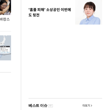
'홈플 피해' 소상공인 이번에
도 뒷전
 바캉스
용산어린이정원 앞 즐비한 근조화환, 왜?
이번주 국회에는 