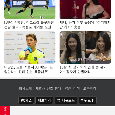
LAFC 손흥민, 리그스컵 톨루카전
제니, 동거 여부 물음에 "여기까지
선발 출격…득점포 재가동 도전
만 하자" 웃음
이강인, 오늘 서울서 AT마드리드
18살 차 장기하와 연애 중 윤가
입단식…'전례 없는 특급대우'
이…갑자기 단발머리
회사소개
제휴/컨텐츠 판매
약관·정책
고충처리
PC화면
제보하기
앱 다운로드
맨위로↑
광
COPYRIGHTⓒ
NEWSIS
ALL RIGHTS RESERVED.
고
삭