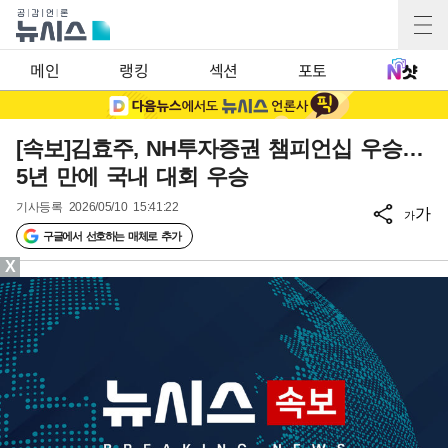
메인
랭킹
섹션
포토
[속보]김효주, NH투자증권 챔피언십 우승…
5년 만에 국내 대회 우승
기사등록
2026/05/10 15:41:22
가
가
구글에서 선호하는 매체로 추가
X