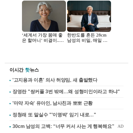
이시간
핫
뉴스
'고지용과 이혼' 의사 허양임, 새 출발했다
장영란 "쌍커풀 3번 밖에…왜 성형미인이라고 하냐"
'마약 자숙' 유아인, 남사친과 뽀뽀 근황
정청래 또 말실수 "'이명박' 임기 내로…"