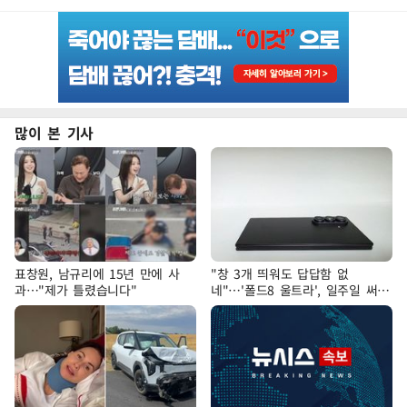
많이 본 기사
표창원, 남규리에 15년 만에 사
"창 3개 띄워도 답답함 없
과…"제가 틀렸습니다"
네"…'폴드8 울트라', 일주일 써보
니