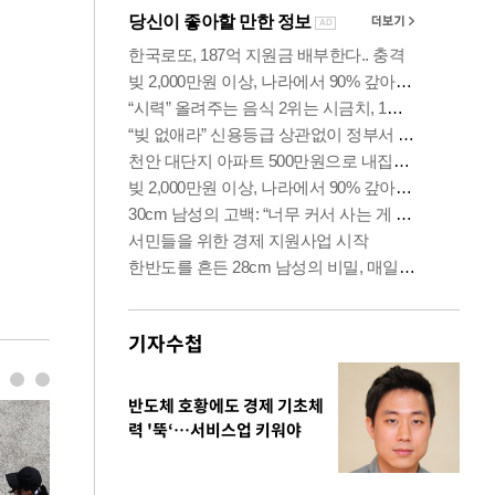
기자수첩
반도체 호황에도 경제 기초체
력 '뚝‘…서비스업 키워야