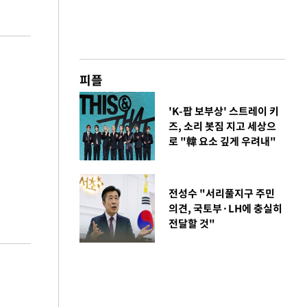
피플
'K-팝 보부상' 스트레이 키
즈, 소리 봇짐 지고 세상으
로 "韓 요소 깊게 우려내"
전성수 "서리풀지구 주민
의견, 국토부·LH에 충실히
전달할 것"