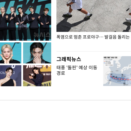
전남광주… 열화상 카메라에 담긴
폭염으로 멈춘 프로야구… 발걸음 돌리는
그래픽뉴스
태풍 '돌핀' 예상 이동
경로