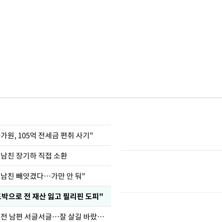
가원, 105억 전세금 편취 사기"
 남친 장기하 직접 소환
 남친 빼앗겼다…가만 안 둬"
도박으로 전 재산 잃고 필리핀 도피"
정보석 "황정음 전 남편 서글서글…잘 살길 바랐는데"