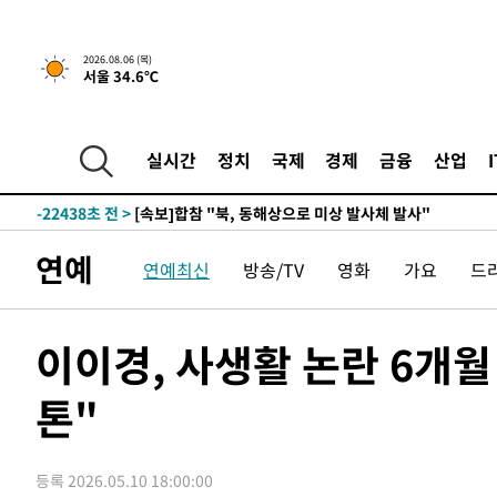
22분 전 >
[속보]경찰, '홍명보 선임 논란' 대한축구협회·축구회관 등 
2026.08.06 (목)
서울 34.6℃
-24854초 전 >
[속보]합참 "北 발사체는 단거리탄도미사일…감시·경계
화"
-24602초 전 >
日방위성, 北이 동해로 쏜 발사체는 탄도미사일 가능성
-23032초 전 >
[속보] SKT, 에이닷 서비스 장애 발생…"원인 파악 중"
실시간
정치
국제
경제
금융
산업
-22438초 전 >
[속보]합참 "북, 동해상으로 미상 발사체 발사"
-21834초 전 >
'낮 최고 39도' 불볕더위…한밤 열대야도 계속[내일날씨]
-21793초 전 >
[속보]7~9일 프로야구 3연전도 폭염 취소…11일 재개
연예
연예최신
방송/TV
영화
가요
드
-21455초 전 >
"韓 외환시장 개입 관측 배경엔 美의 대한국 무역적자 있
-21282초 전 >
'월드컵 탈락 후폭풍' 축구협회…초유의 압수수색에 '충격
-21122초 전 >
서울 낮 37.9도, 올여름 최고치 경신…영등포 순간 '40도
이이경, 사생활 논란 6개월
-20684초 전 >
[속보]종합특검, 대검 추가 압수수색…내란 중요임무종사
톤"
-16779초 전 >
[속보]코스닥, 800p 회복…0.26% 오른 801.67 마감
-16709초 전 >
[속보]코스피, 301.88포인트(4.58%) 내린 6296.38 마
-16574초 전 >
[속보]원·달러 환율, 0.7원 내린 1423.8원 마감
등록 2026.05.10 18:00:00