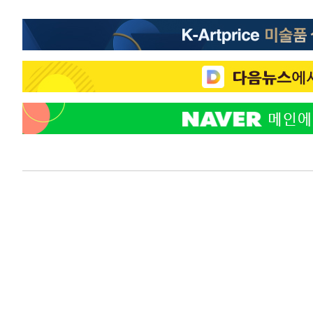
-20684초 전 >
[속보]종합특검, 대검 추가 압수수색…내란 중요임무종사
-16779초 전 >
[속보]코스닥, 800p 회복…0.26% 오른 801.67 마감
-16709초 전 >
[속보]코스피, 301.88포인트(4.58%) 내린 6296.38 마
-16574초 전 >
[속보]원·달러 환율, 0.7원 내린 1423.8원 마감
-14173초 전 >
"여기 떨어졌다"…다누리, 스페이스X 로켓 달 충돌 흔적
-11218초 전 >
손흥민, 5경기 연속골 실패…LAFC는 승부차기 끝 과달
-3819초 전 >
내일까지 39도 '펄펄'…기상청 "태풍 지나며 폭염 잠시 꺾
-3456초 전 >
트럼프, 한국계 진보 주지사 후보 맹공…"공산주의가 최대
-3434초 전 >
"美간섭에 합의 지연"…트럼프, '이란 호르무즈 통제권' 
46초 전 >
[속보]산업장관 "李정부, 원전 반대 안해…안정 전력 위해 불
22분 전 >
[속보]경찰, '홍명보 선임 논란' 대한축구협회·축구회관 등 