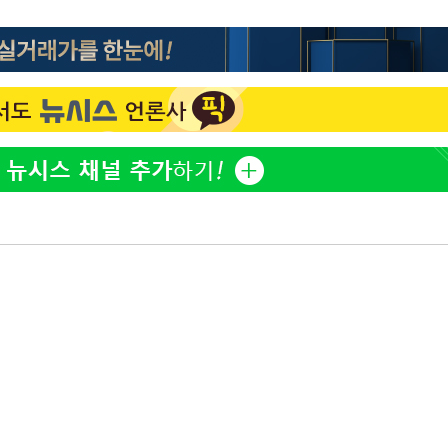
 혐의
정보석 "황정음 전 남편 서
1
서글한 인상이었는데…"
감
황기순 "원정 도박으로 전
2
도피"
 포착
이승기 측 "차가원 전세금
3
라하라 격파
사기 수법…엄벌 원해"
인다"
정부, 전 산업에 'AI 옷' 
4
 위협"
1000대 보급 추진
수용할까
최준희, 또 성형수술 예고 
5
가피"
압수수색
아이유, 장기하 '별일 없
6
일상 공개
허지웅 "우리가 지지했던 
7
들었다"…형소법 개정에 