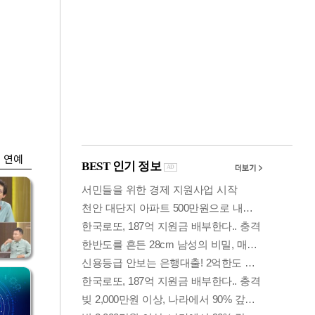
금융
개
외국인 폭풍매도에
 우
코스피 6200선 주저
앉아
연예