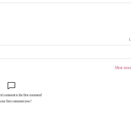
 포착
라하라 격파
인다"
 위협"
수용할까
가피"
압수수색
태세 강
어"
·당황'
'