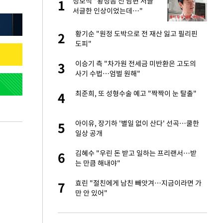
글
정보석 "황정음 전 남편 서글
1
1
서글한 인상이었는데…"
 재산 잃고 필리핀
황기순 "원정 도박으로 전 재산 잃고 필리핀
2
2
도피"
 미반환은 고도의
이승기 측 "차가원 전세금 미반환은 고도의
3
3
사기 수법…엄벌 원해"
입힌다…AI 로봇 연
최준희, 또 성형수술 예고 "짝짝이 눈 탈출"
4
4
"짝짝이 눈 탈출"
아이유, 장기하 '별일 없이 산다' 선곡…쿨한
5
5
일상 공개
이 산다' 선곡…쿨한
김혜수 "우린 돈 받고 일하는 프리랜서…받
6
6
는 만큼 해내야"
인간들이 이 꼴 만
효린 "절친에게 남친 빼앗겨…지금이라면 가
7
7
격한 반응
만 안 있어"