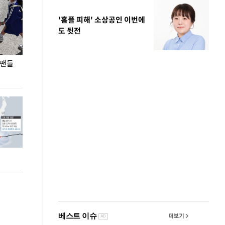
'홈플 피해' 소상공인 이번에
도 뒷전
 팬들
이 대통령, '청년 대책 속도 높여야…폭염 문제도
입추 코앞인데 전
총력 대응'