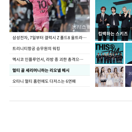
컴백하는 스키즈
입추 하루 앞둔 
삼성전자, 7일부터 갤럭시 Z 폴드8 울트라·폴드8·플립8 출시
폭염
트리니티항공 승무원의 워킹
멕시코 인플루언서, 라방 중 괴한 총격으로 사망
멀티 골 세리머니하는 리오넬 메시
오타니 멀티 홈런에도 다저스는 6연패