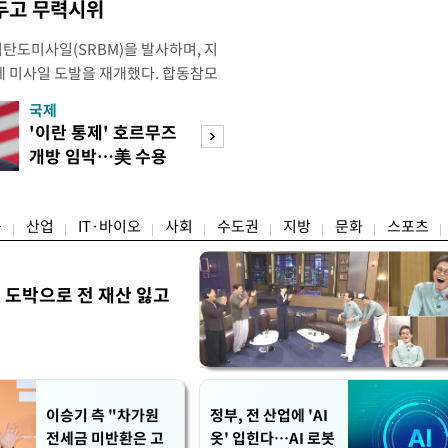
두고 무력시위
리탄도미사일(SRBM)을 발사하며, 지
만에 미사일 도발을 재개했다. 합동참모
 6일 오후 5시께 북한 원산 일대에
국제
경제
단거리 탄도미사일 1발을 포착했다.
'이란 통제' 호르무즈
초고가 겨냥 세제
 한미가 정밀 분석 중에 있다. 한미
개방 임박…美 수용
편…전월세 '유탄'
터 관련 동향을 추적 및 공
할까
려
융
산업
IT·바이오
사회
수도권
지방
문화
스포츠
 도박으로 전 재산 잃고
"
이승기 측 "차가원
정부, 전 산업에 'AI
전세금 미반환은 고
옷' 입힌다…AI 로봇