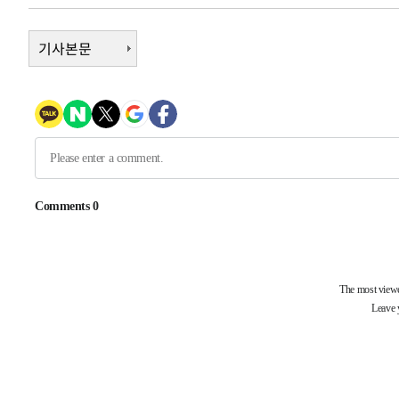
-14173초 전 >
"여기 떨어졌다"…다누리, 스페이스X 로켓 달 충돌 흔적
-11218초 전 >
손흥민, 5경기 연속골 실패…LAFC는 승부차기 끝 과달
기사본문
-3819초 전 >
내일까지 39도 '펄펄'…기상청 "태풍 지나며 폭염 잠시 꺾
-3456초 전 >
트럼프, 한국계 진보 주지사 후보 맹공…"공산주의가 최대
-3434초 전 >
"美간섭에 합의 지연"…트럼프, '이란 호르무즈 통제권' 
46초 전 >
[속보]산업장관 "李정부, 원전 반대 안해…안정 전력 위해 불
22분 전 >
[속보]경찰, '홍명보 선임 논란' 대한축구협회·축구회관 등 
-24854초 전 >
[속보]합참 "北 발사체는 단거리탄도미사일…감시·경계
화"
-24602초 전 >
日방위성, 北이 동해로 쏜 발사체는 탄도미사일 가능성
-23032초 전 >
[속보] SKT, 에이닷 서비스 장애 발생…"원인 파악 중"
-22438초 전 >
[속보]합참 "북, 동해상으로 미상 발사체 발사"
-21834초 전 >
'낮 최고 39도' 불볕더위…한밤 열대야도 계속[내일날씨]
-21793초 전 >
[속보]7~9일 프로야구 3연전도 폭염 취소…11일 재개
-21455초 전 >
"韓 외환시장 개입 관측 배경엔 美의 대한국 무역적자 있
-21282초 전 >
'월드컵 탈락 후폭풍' 축구협회…초유의 압수수색에 '충격
-21122초 전 >
서울 낮 37.9도, 올여름 최고치 경신…영등포 순간 '40도