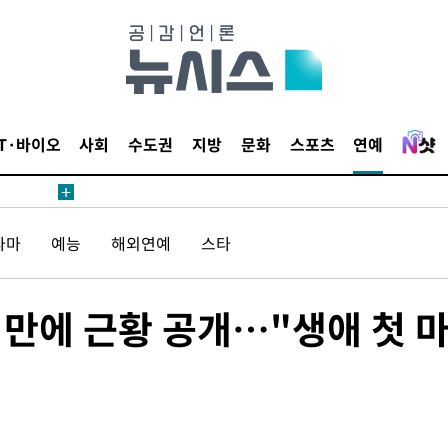
압수수색
태세 강
IT·바이오
사회
수도권
지방
문화
스포츠
연예
라마
예능
해외연예
스타
어"
·당황'
'
 만에 근황 공개…"생애 첫 
 혐의
감