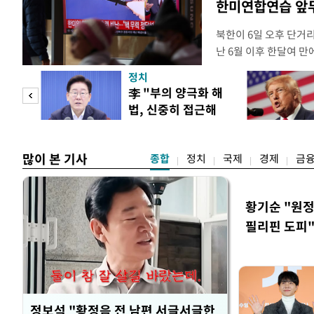
한미연합연습 앞
북한이 6일 오후 단거
난 6월 이후 한달여 
본부에 따르면 우리 군은
정치
서 동해상으로 발사된 
"사적
李 "부의 양극화 해
정확한 제원에 대해서는
법, 신중히 접근해
정보당국은 발사 초기부
 차이
야"
많이 본 기사
종합
정치
국제
경제
금
황기순 "원정
필리핀 도피
정보석 "황정음 전 남편 서글서글한