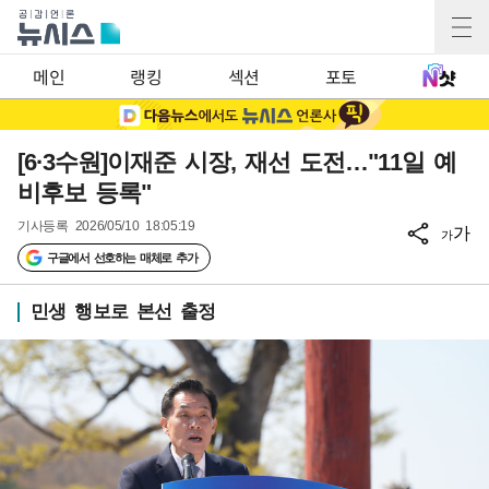
메인
랭킹
섹션
포토
[6·3수원]이재준 시장, 재선 도전…"11일 예
비후보 등록"
기사등록
2026/05/10 18:05:19
가
가
구글에서 선호하는 매체로 추가
민생 행보로 본선 출정