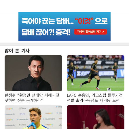
많이 본 기사
한정수 "황정민 선배만 피해…떳
LAFC 손흥민, 리그스컵 톨루카전
떳하면 신분 공개하라"
선발 출격…득점포 재가동 도전