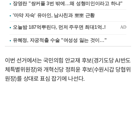
장영란 "쌍커풀 3번 밖에…왜 성형미인이라고 하냐"
'마약 자숙' 유아인, 남사친과 뽀뽀 근황
유혜정, 자궁적출 수술 "여성성 잃는 것이…"
이번 선거에서는 국민의힘 안교재 후보(경기도당 AI반도
체특별위원장)와 개혁신당 정희윤 후보(수원시갑 당협위
원장)를 상대로 표심 잡기에 나선다.