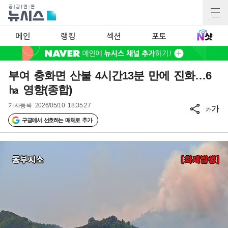
메인
랭킹
섹션
포토
부여 충화면 산불 4시간13분 만에 진화…6
㏊ 영향(종합)
기사등록
2026/05/10 18:35:27
가
가
구글에서 선호하는 매체로 추가