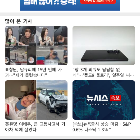
많이 본 기사
표창원, 남규리에 15년 만에 사
"창 3개 띄워도 답답함 없
과…"제가 틀렸습니다"
네"…'폴드8 울트라', 일주일 써보
니
英유명 여배우, 큰 교통사고서 기
[속보]뉴욕증시 상승 마감…S&P
아차 덕에 살았다
0.6% 나스닥 1.3%↑