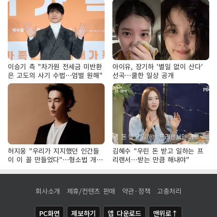
이승기 측 "차가원 전세금 미반환
아이유, 장기하 '별일 없이 산다'
은 고도의 사기 수법…엄벌 원해"
선곡…쿨한 일상 공개
허지웅 "우리가 지지했던 인간들
김혜수 "우린 돈 받고 일하는 프
이 이 꼴 만들었다"…형소법 개정
리랜서…받는 만큼 해내야"
에 격한 반응
회사소개
제휴/컨텐츠 판매
약관·정책
고충처리
PC화면
제보하기
앱 다운로드
맨위로↑