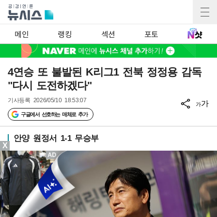
메인
랭킹
섹션
포토
4연승 또 불발된 K리그1 전북 정정용 감독
"다시 도전하겠다"
기사등록
2026/05/10 18:53:07
가
가
구글에서 선호하는 매체로 추가
안양 원정서 1-1 무승부
X