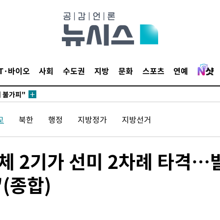
무부 대변인
꺾인다"
 위협"
 수용할까
IT·바이오
사회
수도권
지방
문화
스포츠
연예
해 불가피"
등 압수수
월 중 예
교
북한
행정
지방정가
지방선거
체 2기가 선미 2차례 타격…
(종합)
장
 구축