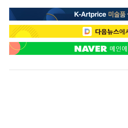
-14653초 전 >
미 워싱턴주 스포캔 시의 통제불능 3개 산불, 방화선 일부
-6826초 전 >
[속보] 호르무즈 해협 이란-오만 협상 기대속 뉴욕증시 혼조
우 0.49%↑
-5181초 전 >
[속보] 이란 대통령 "지금 최고지도자와 소통하기가 매우 
임 3년 인터뷰
2시간 전 >
[속보] "이란-오만, 호르무즈 해협 통행 항로 합의" 이란 외