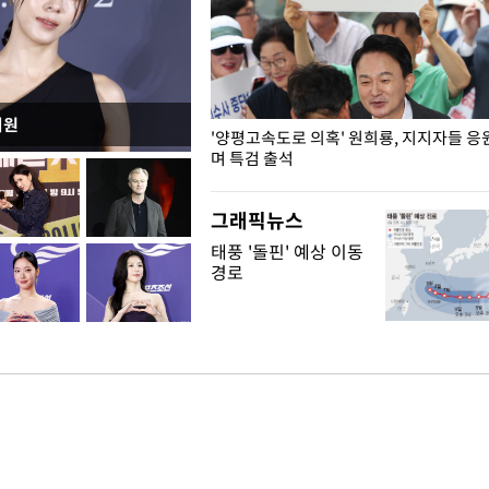
지원
"수사·기소 분리 관련 대비책 최
'양평고속도로 의혹' 원희룡, 지지자들 응
"
며 특검 출석
그래픽뉴스
태풍 '돌핀' 예상 이동
경로