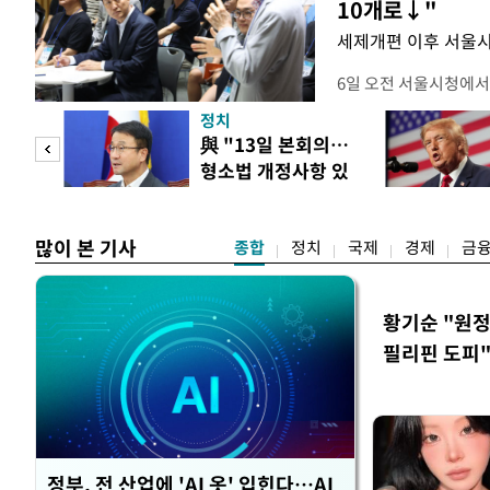
10개로↓"
세제개편 이후 서울시
6일 오전 서울시청에서
대토론회'에서는 정부
정치
이어졌다. 이날 토론회
 놀
與 "13일 본회의…
택자와 무주택 청년, 
형소법 개정사항 있
리에이터 등 50여 명이
 첫
으면 개정"
개사로 일하고 있다는 
택
많이 본 기사
종합
정치
국제
경제
금
황기순 "원정
필리핀 도피
정부, 전 산업에 'AI 옷' 입힌다…AI