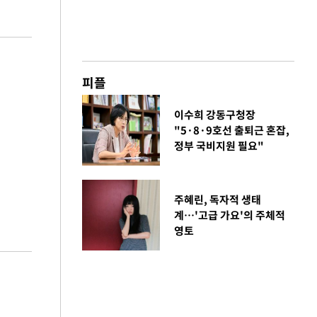
피플
이수희 강동구청장
"5·8·9호선 출퇴근 혼잡,
정부 국비지원 필요"
주혜린, 독자적 생태
계…'고급 가요'의 주체적
영토