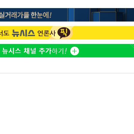
정부, 전 산업에 'AI 옷' 입
1
다…AI 로봇 연 1000대 보
 구축
추진
 마감 다
황기순 "원정 도박으로 전
2
어려워" 취
도피"
무부 대변인
최준희, 또 성형수술 예고 
3
바다, 워터밤 공개저격 "말
4
[속보]산업장관 "李정부,
5
정 전력 위해 불가피"
정보석 "황정음 전 남편 
6
었는데…"
美, 엔화 방어하며 원화도
7
정 '우군' 되나