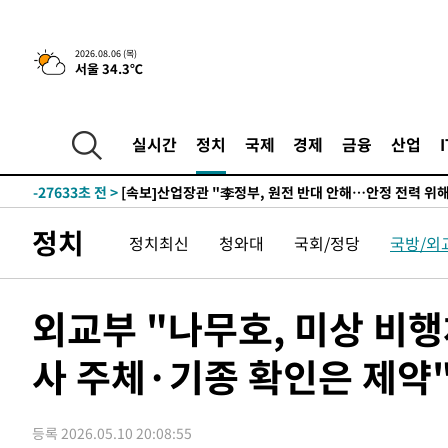
2시간 전 >
[속보] "이란-오만, 호르무즈 해협 통행 항로 합의" 이란 외
2026.08.06 (목)
서울 34.3℃
-31498초 전 >
내일까지 39도 '펄펄'…기상청 "태풍 지나며 폭염 잠시 
-31135초 전 >
트럼프, 한국계 진보 주지사 후보 맹공…"공산주의가 최대
-31113초 전 >
"美간섭에 합의 지연"…트럼프, '이란 호르무즈 통제권'
실시간
정치
국제
경제
금융
산업
-27633초 전 >
[속보]산업장관 "李정부, 원전 반대 안해…안정 전력 위
-26330초 전 >
[속보]경찰, '홍명보 선임 논란' 대한축구협회·축구회관 
색
-25717초 전 >
[속보]산업장관 "美무역법 제301조 과잉생산 결과 발표 8
정치
정치최신
청와대
국회/정당
국방/외
상
-25510초 전 >
[속보]코스피 매도사이드카 발동…4%대 급락
-24782초 전 >
[속보]전남광주 초대 시민추천 부시장에 백승주·윤난실
-22343초 전 >
서울 열대야 15일째 지속…비공식 '초열대야' 30도 넘어
외교부 "나무호, 미상 비행
-20910초 전 >
[속보]코스닥, 2.15포인트(0.27%) 내린 797.44 출발
사 주체·기종 확인은 제약"
-20893초 전 >
[속보]코스피, 119.51포인트(1.81%) 내린 6478.75 개
-17340초 전 >
6월 경상수지 497.3억 달러…두 달 연속 사상 최대
-17291초 전 >
서울 낮 39도 '폭염중대경보'…40도 관측 가능성도
등록 2026.05.10 20:08:55
-14653초 전 >
미 워싱턴주 스포캔 시의 통제불능 3개 산불, 방화선 일부