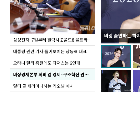
비광 출연하는 하
이재명 대통령, 
삼성전자, 7일부터 갤럭시 Z 폴드8 울트라·폴드8·플립8 출시
선 다해 강구해야
대통령 관련 기사 들어보이는 장동혁 대표
오타니 멀티 홈런에도 다저스는 6연패
비상경제본부 회의 겸 경제·구조혁신 관계장관회의
멀티 골 세리머니하는 리오넬 메시