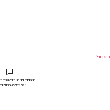
 마감 다
어려워" 취
무부 대변인
꺾인다"
 위협"
 수용할까
해 불가피"
등 압수수
월 중 예
장