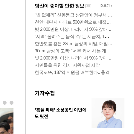
기자수첩
'홈플 피해' 소상공인 이번에
도 뒷전