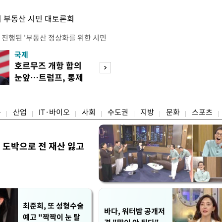
 부동산 시민 대토론회
 진행된 '부동산 정상화를 위한 시민
의 세제개편안에 대한 불만과 지적이
국제
경제
에는 보유 주택에 거주하지 않는 1주
호르무즈 개항 합의
서울 집 팔고 지방
민간임대사업자 등 시민과 전문가, 크
눈앞…트럼프, 통제
면 양도세↓…고
 참석했다. 잠실에서 21년째 공인중
권 수용할까
층 움직일까
박준씨는 "세제개편으로 인해 고가 주
융
산업
IT·바이오
사회
수도권
지방
문화
스포츠
 도박으로 전 재산 잃고
"
최준희, 또 성형수술
바다, 워터밤 공개저
예고 "짝짝이 눈 탈