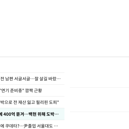
정보석 "황정음 전 남편 서글서글…잘 살길 바랐는데"
"연기 준비중" 깜짝 근황
도박으로 전 재산 잃고 필리핀 도피"
차가원 "MC몽에 400억 뜯겨…백현 위해 도박빚 갚아줘"
유승민 "육사 탓에 쿠데타?…尹졸업 서울대도 없애나"