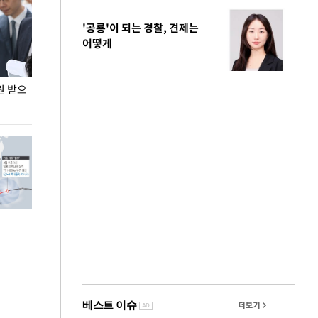
'공룡'이 되는 경찰, 견제는
어떻게
원 받으
정동영, 조현 '이상주의' 발언에 "이상이 있어야
장동혁 "李 대
현실 바꿔"
하다"