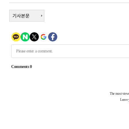
-6826초 전 >
[속보] 호르무즈 해협 이란-오만 협상 기대속 뉴욕증시 혼조
우 0.49%↑
기사본문
-5181초 전 >
[속보] 이란 대통령 "지금 최고지도자와 소통하기가 매우 
임 3년 인터뷰
2시간 전 >
[속보] "이란-오만, 호르무즈 해협 통행 항로 합의" 이란 외
-31498초 전 >
내일까지 39도 '펄펄'…기상청 "태풍 지나며 폭염 잠시 
-31135초 전 >
트럼프, 한국계 진보 주지사 후보 맹공…"공산주의가 최대
-31113초 전 >
"美간섭에 합의 지연"…트럼프, '이란 호르무즈 통제권'
-27633초 전 >
[속보]산업장관 "李정부, 원전 반대 안해…안정 전력 위
-26330초 전 >
[속보]경찰, '홍명보 선임 논란' 대한축구협회·축구회관 
색
-25717초 전 >
[속보]산업장관 "美무역법 제301조 과잉생산 결과 발표 8
상
-25510초 전 >
[속보]코스피 매도사이드카 발동…4%대 급락
-24782초 전 >
[속보]전남광주 초대 시민추천 부시장에 백승주·윤난실
-22343초 전 >
서울 열대야 15일째 지속…비공식 '초열대야' 30도 넘어
-20910초 전 >
[속보]코스닥, 2.15포인트(0.27%) 내린 797.44 출발
-20893초 전 >
[속보]코스피, 119.51포인트(1.81%) 내린 6478.75 개
-17340초 전 >
6월 경상수지 497.3억 달러…두 달 연속 사상 최대
-17291초 전 >
서울 낮 39도 '폭염중대경보'…40도 관측 가능성도