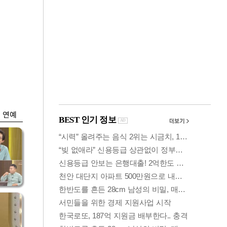
금융
 가
코스피, 5%대 급락
령
에 6300선 붕괴…또
매도사이드카
연예