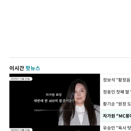
이시간
핫뉴스
정웅인 첫째 딸 
황기순 "원정 