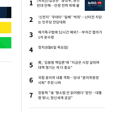
힌
[속보]산업장관 "李정부, 원전
1
1
급
반대 안해…안정 전력 위해 불
가피"
 재산 잃고 필리핀
'신천지' '쿠데타' '일베' '박쥐'…난타전 치닫
2
2
는 민주당 전당대회
"짝짝이 눈 탈출"
메가특구법에 52시간 예외?…부처간 협의가
3
3
1차 분수령
이 안 된다"
정치(8월6일 목요일)
4
4
 원전 반대 안해…안
靑, '김용범 책임론'에 "지금은 시장 살피며
5
5
대책 챙기는 게 더 중요"
서글서글한 인상이
국힘 윤리위 내홍 격화…당내 "윤리위원장
6
6
사퇴" 주장 나와
 소환…韓 환율 안
장동혁 "李 '형소법 안 읽어봤다' 망언…대통
7
7
령 맞나, 정신세계 궁금"