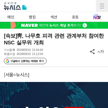
메인
랭킹
섹션
포토
[속보]靑, 나무호 피격 관련 관계부처 참여한
NSC 실무위 개최
기사등록
2026/05/10 21:04:40
가
가
최종수정
2026/05/10 21:12:04
구글에서 선호하는 매체로 추가
[서울=뉴시스]