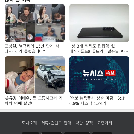
표창원, 남규리에 15년 만에 사
"창 3개 띄워도 답답함 없
과…"제가 틀렸습니다"
네"…'폴드8 울트라', 일주일 써보
니
英유명 여배우, 큰 교통사고서 기
[속보]뉴욕증시 상승 마감…S&P
아차 덕에 살았다
0.6% 나스닥 1.3%↑
회사소개
제휴/컨텐츠 판매
약관·정책
고충처리