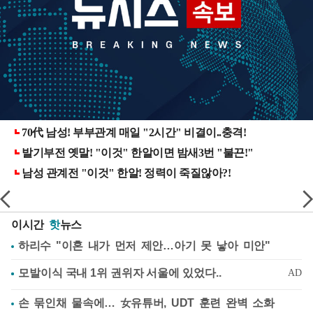
이시간
핫
뉴스
하리수 "이혼 내가 먼저 제안…아기 못 낳아 미안"
손 묶인채 물속에… 女유튜버, UDT 훈련 완벽 소화