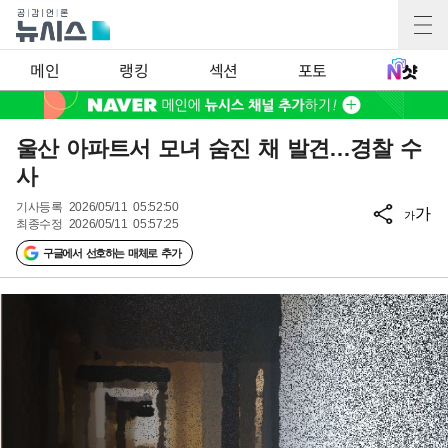
메인
랭킹
섹션
포토
울산 아파트서 모녀 숨진 채 발견…경찰 수
사
기사등록
2026/05/11 05:52:50
가
가
최종수정
2026/05/11 05:57:25
구글에서 선호하는 매체로 추가