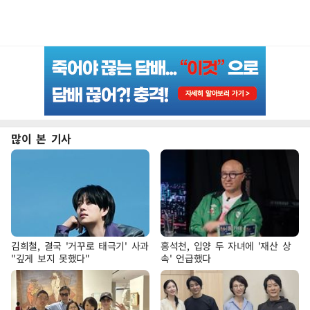
많이 본 기사
김희철, 결국 '거꾸로 태극기' 사과
홍석천, 입양 두 자녀에 '재산 상
"깊게 보지 못했다"
속' 언급했다