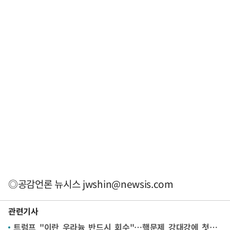
◎공감언론 뉴시스
jwshin@newsis.com
관련기사
트럼프 "이란 우라늄 반드시 회수"…핵문제 강대강에 첫발도 못 떼