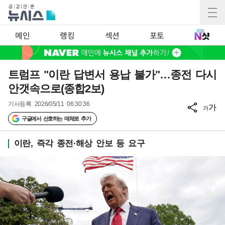
메인
랭킹
섹션
포토
트럼프 "이란 답변서 용납 불가"…종전 다시
안갯속으로(종합2보)
기사등록
2026/05/11 06:30:36
가
가
구글에서 선호하는 매체로 추가
이란, 즉각 종전·해상 안보 등 요구