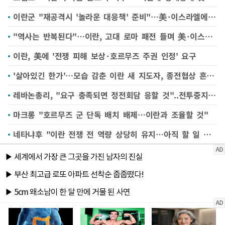
이란군 "재공격시 '놀라운 대응책' 준비"…美·이스라엘에 경고
"역사는 반복된다"…이란, 고대 로마 패전 들며 美·이스라엘 경고
이란, 美에 '전쟁 피해 보상·호르무즈 주권 인정' 요구
'살아있긴 한가'…모습 감춘 이란 새 지도자, 종전협상 흔든다
레바논총리, "요구 충족되면 정전회담 응할 것"..전투중지 강조
마크롱 "호르무즈 군 단독 배치 배제…이란과 조율할 것"
네타냐후 "이란 전쟁 전 역량 상당히 유지…아직 할 일 남아"