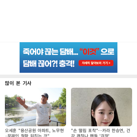
많이 본 기사
오세훈 "용산공원 아파트, 노무현
"손 떨림 포착"…카라 한승연, 건
·문재인 철학 뒤집는 것"
강 괜찮나 팬들 '걱정'