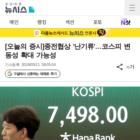
메인
랭킹
섹션
포토
[오늘의 증시]종전협상 '난기류'…코스피 변
동성 확대 가능성
기사등록
2026/05/11 08:05:04
가
가
구글에서 선호하는 매체로 추가