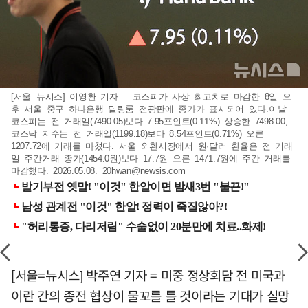
[서울=뉴시스] 이영환 기자 = 코스피가 사상 최고치로 마감한 8일 오
후 서울 중구 하나은행 딜링룸 전광판에 종가가 표시되어 있다.이날
코스피는 전 거래일(7490.05)보다 7.95포인트(0.11%) 상승한 7498.00,
코스닥 지수는 전 거래일(1199.18)보다 8.54포인트(0.71%) 오른
1207.72에 거래를 마쳤다. 서울 외환시장에서 원·달러 환율은 전 거래
일 주간거래 종가(1454.0원)보다 17.7원 오른 1471.7원에 주간 거래를
마감했다. 2026.05.08.
20hwan@newsis.com
[서울=뉴시스] 박주연 기자 = 미중 정상회담 전 미국과
이란 간의 종전 협상이 물꼬를 틀 것이라는 기대가 실망