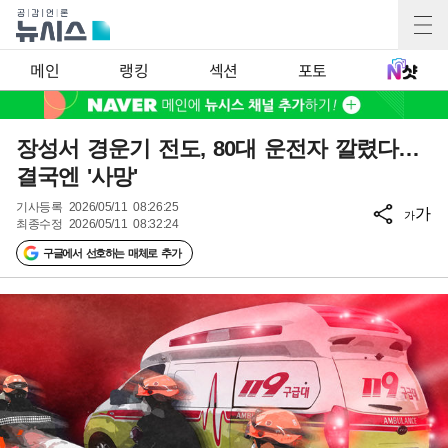
메인
랭킹
섹션
포토
장성서 경운기 전도, 80대 운전자 깔렸다…
결국엔 '사망'
기사등록
2026/05/11 08:26:25
가
가
최종수정
2026/05/11 08:32:24
구글에서 선호하는 매체로 추가