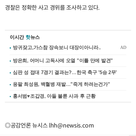
경찰은 정확한 사고 경위를 조사하고 있다.
이시간
핫
뉴스
방은희, 어머니 고독사에 오열 "이틀 만에 발견"
심판 성 접대 7경기 결과는?…한국 축구 '5승 2무'
응팔 최성원, 백혈병 재발…"죽게 하려는건가"
홍서범♥조갑경, 아들 불륜 사과 후 근황
◎공감언론 뉴시스
lhh@newsis.com