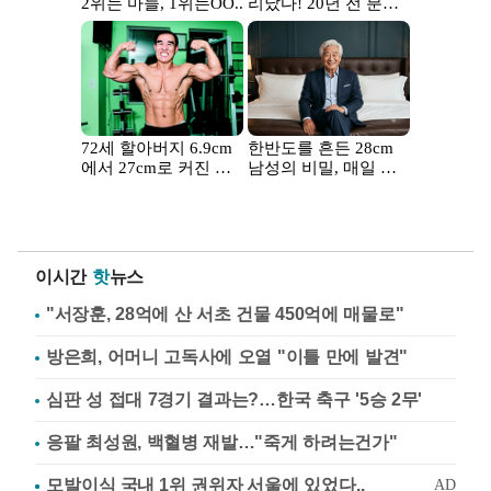
이시간
핫
뉴스
"서장훈, 28억에 산 서초 건물 450억에 매물로"
방은희, 어머니 고독사에 오열 "이틀 만에 발견"
심판 성 접대 7경기 결과는?…한국 축구 '5승 2무'
응팔 최성원, 백혈병 재발…"죽게 하려는건가"