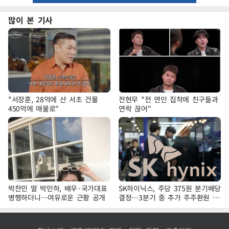
많이 본 기사
"서장훈, 28억에 산 서초 건물
전현무 "전 연인 집착에 친구들과
450억에 매물로"
연락 끊어"
박찬민 딸 박민하, 배우·국가대표
SK하이닉스, 주당 375원 분기배당
병행하더니…여유로운 근황 공개
결정…3분기 중 추가 주주환원 발
표