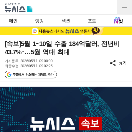
메인
랭킹
섹션
포토
[속보]5월 1~10일 수출 184억달러, 전년비
43.7%↑…5월 역대 최대
기사등록
2026/05/11 09:00:00
가
가
최종수정
2026/05/11 09:02:25
구글에서 선호하는 매체로 추가