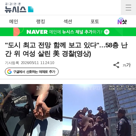
메인
랭킹
섹션
포토
"도시 최고 전망 함께 보고 있다"…58층 난
간 위 여성 살린 美 경찰(영상)
기사등록
2026/05/11 11:24:10
가
가
구글에서 선호하는 매체로 추가