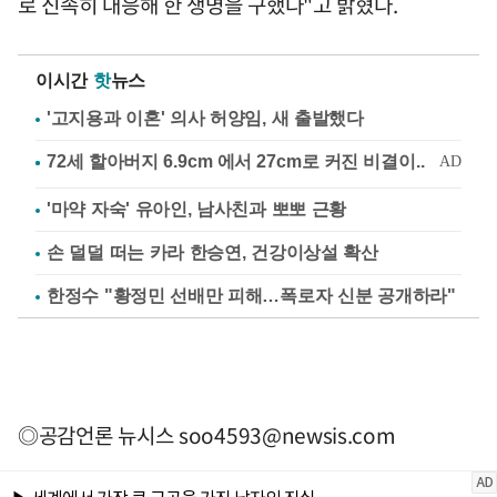
로 신속히 대응해 한 생명을 구했다"고 밝혔다.
이시간
핫
뉴스
'고지용과 이혼' 의사 허양임, 새 출발했다
'마약 자숙' 유아인, 남사친과 뽀뽀 근황
손 덜덜 떠는 카라 한승연, 건강이상설 확산
한정수 "황정민 선배만 피해…폭로자 신분 공개하라"
◎공감언론 뉴시스
soo4593@newsis.com