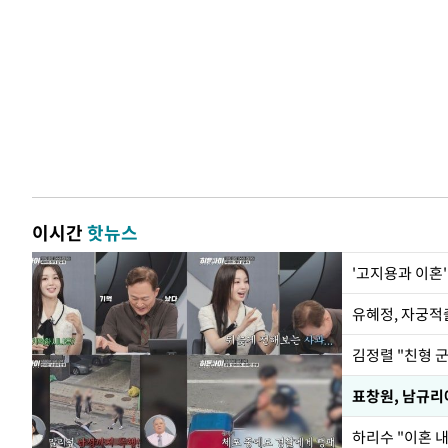
이시간
핫뉴스
'고지용과 이혼'
유혜정, 자궁적
김정렬 "친형 
하리수 "이혼 