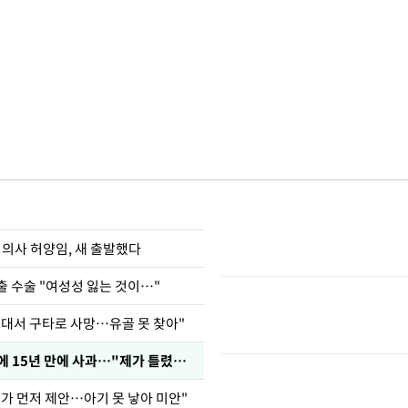
 의사 허양임, 새 출발했다
출 수술 "여성성 잃는 것이…"
군대서 구타로 사망…유골 못 찾아"
표창원, 남규리에 15년 만에 사과…"제가 틀렸습니다"
내가 먼저 제안…아기 못 낳아 미안"