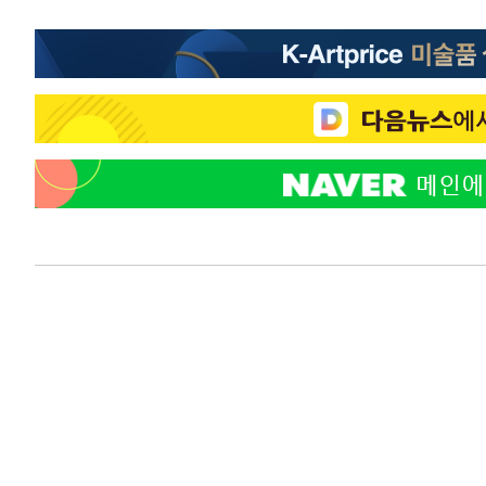
10분 전 >
온열질환 사망자 3명 늘어…누적 환자 3000명 돌파
1시간 전 >
강릉에 시간당 81.4㎜ 물폭탄…도로 잠기고 담벼락 붕괴
2시간 전 >
백운산서 80년근 천종산삼 9뿌리 발견…감정가 1.3억원
3시간 전 >
선재도서 해루질 나섰다 실종 60대, 닷새 만에 숨진 채 발견
4시간 전 >
남자 농구, 나고야 아시안게임서 '홈팀' 일본과 한일전
4시간 전 >
여수 오동도 해상서 모터보트 전복…1명 사망·1명 실종
5시간 전 >
극한폭염 한풀 꺾이지만…'낮 최고 35도' 무더위, 열대야 계
날씨]
6시간 전 >
축구협회 "압수수색·성접대 논란 사과…쇄신의 기회로 삼겠
6시간 전 >
[속보]'압수수색·성접대 논란' 축구협회 "실망과 걱정 안겨드
9시간 전 >
'최고 37도' 폭염 지속…강원동해안 최대 150㎜ 비
11시간 전 >
[속보]뉴욕증시 상승 마감…S&P 0.6% 나스닥 1.3%↑