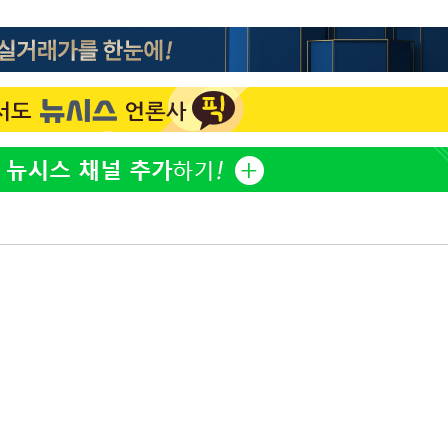
김희철, 거꾸로 걸린 광복
1
태극기 현수막에 "X돌았네
"손 떨림 포착"…카라 한
2
팬들 '걱정'
차가원 "○○○ 까면 주변
3
미반환 속 녹취 폭로 파장
용산어린이정원 앞 즐비한 
4
속[다음주
시스Pic]
다"
[속보]이강인 "감독님이 
려 죄송"
5
많은 트로피 원해 아틀레티
[속보]김민석, 與 전대 
6
45.42%로 1위… 정청래 
[속보]與최고위원 제주·
7
선원·최민희·서미화·한민