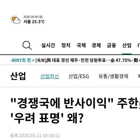
2026.08.09 (일)
서울 25.3℃
11시간 전 >
[속보]뉴욕증시 상승 마감…S&P 0.6% 나스닥 1.3%↑
-17815초 전 >
이란 "호르무즈 재개방 합의 근접…美 배상 선행돼야"
-8862초 전 >
[속보]與최고위원 제주·인천 순회경선…박선원·최민희·
실시간
정치
국제
경제
금융
산업
민수·김용 순
-8815초 전 >
[속보]김민석, 與 전대 당원투표 누적 득표율 45.42%로 
래 44.56%
-8097초 전 >
[속보]與 대표 경선 제주·인천 당원투표…金 47.75%·鄭 4
宋 10.17%
-7631초 전 >
이강인 "아틀레티코 이적 기뻐…등번호 7번 의미보단 팀 위
산업
산업최신
산업/ESG
유통/생활경제
-7566초 전 >
[속보]與 당대표 경선, 제주·인천 권리당원 투표 김민석 승
-1340초 전 >
낮 최고 35도 '무더위'…동해안 시간당 30㎜ '강한 비'[내
-610초 전 >
[속보]이강인 "감독님이 원하는 마음 느꼈고, 많은 트로피 
"경쟁국에 반사이익" 주한
티코 이적"
-392초 전 >
수도권 40도 육박 '펄펄'…동해안 일부 지역엔 호의주의보
'우려 표명' 왜?
10분 전 >
온열질환 사망자 3명 늘어…누적 환자 3000명 돌파
1시간 전 >
강릉에 시간당 81.4㎜ 물폭탄…도로 잠기고 담벼락 붕괴
2시간 전 >
백운산서 80년근 천종산삼 9뿌리 발견…감정가 1.3억원
등록 2026.05.11 10:10:12
3시간 전 >
선재도서 해루질 나섰다 실종 60대, 닷새 만에 숨진 채 발견