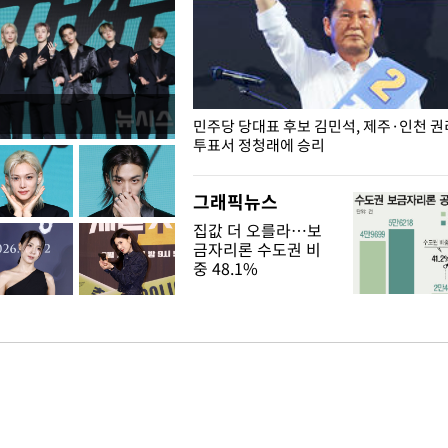
슨 일이? [뉴시스국회토pic]
민주당 당대표 후보 김민석, 제주·인천 
투표서 정청래에 승리
그래픽뉴스
집값 더 오를라…보
금자리론 수도권 비
중 48.1%