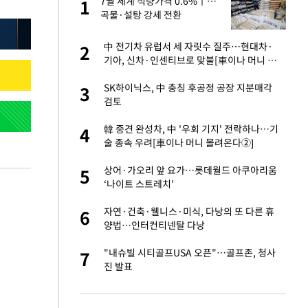
절
7월 세계 식량가격 0.6%↑…
1
1
"
곡물·설탕 강세 전환
승연, 건강 괜찮나
中 전기차 유럽서 세 자릿수 질주…현대차·
2
2
기아, 신차·인센티브로 맞불[車이나 머니 몰
려온다③]
 다 죽어"…전세금
SK하이닉스, 中 충칭 후공정 공장 지분매각
3
3
검토
근조화환, 왜?[뉴
韓 중견 완성차, 中 '우회 기지' 전락하나…기
4
4
술 종속 우려[車이나 머니 몰려온다②]
원하는 마음 느꼈고,
상어·가오리 앞 요가…롯데월드 아쿠아리움
5
5
코 이적"
‘나이트 스트레치’
당원투표 누적 득표율
자연·건축·웰니스·미식, 다낭의 또 다른 휴
6
6
44.56%
양법…인터컨티넨탈 다낭
인천 순회경선…박
"내슈빌 시티골프USA 오픈"…골프존, 청사
7
7
수·김용 순
진 발표