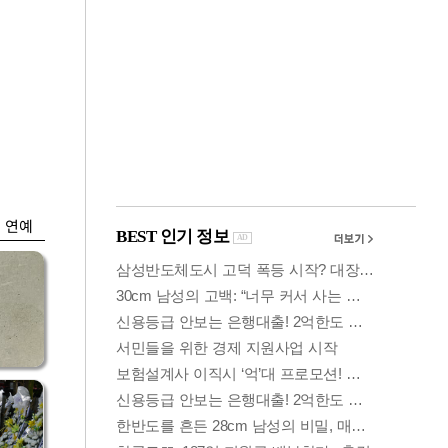
금융
시
다시 뛰는 코스닥…
'들
ETF 수익률 상위권
찍어
연예