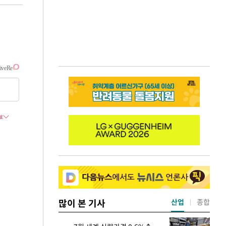
많이 본 기사
산업
종합