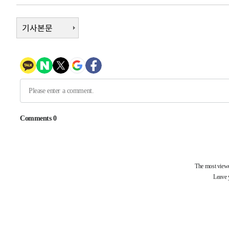
4시간 전 >
남자 농구, 나고야 아시안게임서 '홈팀' 일본과 한일전
4시간 전 >
기사본문
여수 오동도 해상서 모터보트 전복…1명 사망·1명 실종
5시간 전 >
극한폭염 한풀 꺾이지만…'낮 최고 35도' 무더위, 열대야 계
날씨]
6시간 전 >
축구협회 "압수수색·성접대 논란 사과…쇄신의 기회로 삼겠
6시간 전 >
[속보]'압수수색·성접대 논란' 축구협회 "실망과 걱정 안겨드
9시간 전 >
'최고 37도' 폭염 지속…강원동해안 최대 150㎜ 비
11시간 전 >
[속보]뉴욕증시 상승 마감…S&P 0.6% 나스닥 1.3%↑
-17815초 전 >
이란 "호르무즈 재개방 합의 근접…美 배상 선행돼야"
-8862초 전 >
[속보]與최고위원 제주·인천 순회경선…박선원·최민희·
민수·김용 순
-8815초 전 >
[속보]김민석, 與 전대 당원투표 누적 득표율 45.42%로 
래 44.56%
-8097초 전 >
[속보]與 대표 경선 제주·인천 당원투표…金 47.75%·鄭 4
宋 10.17%
-7631초 전 >
이강인 "아틀레티코 이적 기뻐…등번호 7번 의미보단 팀 위
-7566초 전 >
[속보]與 당대표 경선, 제주·인천 권리당원 투표 김민석 승
-1340초 전 >
낮 최고 35도 '무더위'…동해안 시간당 30㎜ '강한 비'[내
-610초 전 >
[속보]이강인 "감독님이 원하는 마음 느꼈고, 많은 트로피 
티코 이적"
-392초 전 >
수도권 40도 육박 '펄펄'…동해안 일부 지역엔 호의주의보