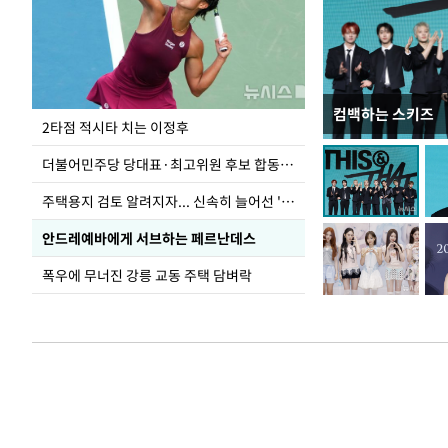
컴백하는 스키즈
이번주 국회에는 무
2타점 적시타 치는 이정후
더불어민주당 당대표·최고위원 후보 합동연설회
주택용지 검토 알려지자... 신속히 늘어선 '근조화환'
안드레예바에게 서브하는 페르난데스
폭우에 무너진 강릉 교동 주택 담벼락