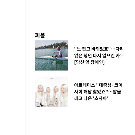
피플
"노 잡고 바뀌었죠"…다리
잃은 청년 다시 일으킨 카누
[당신 옆 장애인]
아르테미스 "대중성·코어
사이 해답 찾았죠"…알을
깨고 나온 '초자아'