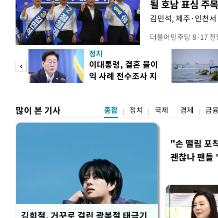
될 호남 표심 주
김민석, 제주·인천서 
더불어민주당 8·17 
보가 8일 제주·인천 지
정치
다. 앞서 정청래 후보
희망
이대통령, 결혼 불이
·울산·경남 경선에서 1
각"
익 사례 전수조사 지
제주·인천 경선에서 이기
시
만 두 후보 간 누적 득표
많이 본 기사
종합
정치
국제
경제
금
"손 떨림 포
괜찮나 팬들 
김희철, 거꾸로 걸린 광복절 태극기