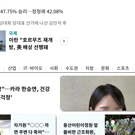
목
47.75% 승리…정청래 42.08%
전당대회 당대표 선거에 나선 김민석 후
역 순회경선에서 '누적 1위'를 탈환했
국제
경제
 우세 지역으로 점쳐졌던 충청권과 부산
이란 "호르무즈 재개
세계식량가격 다
승 1패를 주고 받은 김 후보는 이날
방, 美 배상 선행돼
상승…곡물·설탕 
며 '2승 1패'로 앞서가게 됐다. 다
야"
썩'
율 차이가 '0.86%p'에 불과
융
산업
IT·바이오
사회
수도권
지방
문화
스포츠
착"…카라 한승연, 건강
'걱정'
차가원 "○○○ 까
용산어린이정원 앞
면 주변 다 죽어"…
즐비한 근조화환,