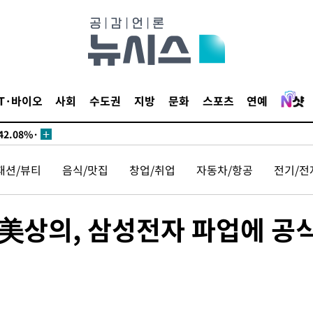
서미화·한
IT·바이오
사회
수도권
지방
문화
스포츠
연예
1위… 정청
2.08%·
해 뛸 것"
패션/뷰티
음식/맛집
창업/취업
자동차/항공
전기/전
리
일날씨]
원해 아틀레
美상의, 삼성전자 파업에 공