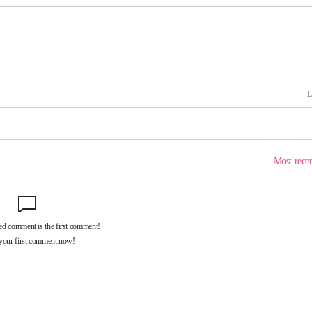
속[다음주
다"
려 죄송"
서미화·한
1위… 정청
2.08%·
해 뛸 것"
리
일날씨]
원해 아틀레