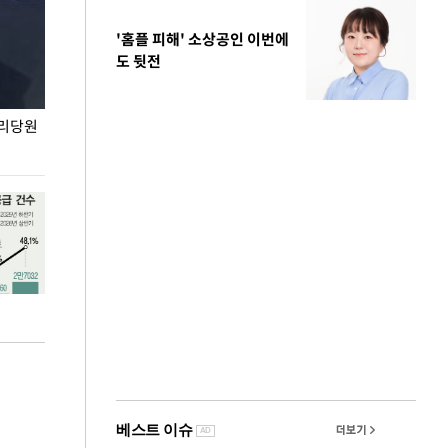
'홈플 피해' 소상공인 이번에
도 뒷전
권리당원
무더위 잊는 도심형 여름 축제 '2026 서울 바캉스
용산어린이정원 앞
페스티벌'