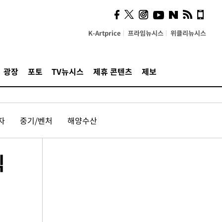
K-Artprice
프라임뉴시스
위클리뉴시스
광장
포토
TV뉴시스
제휴 콘텐츠
제보
자
중기/벤처
해양수산
식