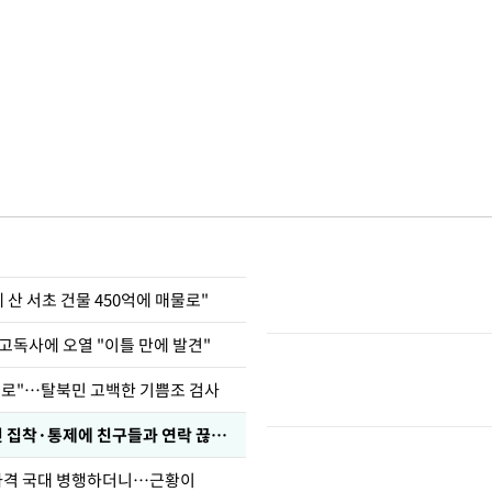
에 산 서초 건물 450억에 매물로"
고독사에 오열 "이틀 만에 발견"
뒤로"…탈북민 고백한 기쁨조 검사
전현무 "전 연인 집착·통제에 친구들과 연락 끊겨"
사격 국대 병행하더니…근황이