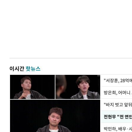
이시간
핫뉴스
"서장훈, 28억
방은희, 어머니 
"바지 벗고 앞
박민하, 배우·