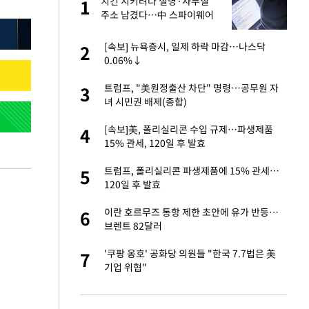
건물
치킨 시키려다 실명·사무실
1
1
주소 남겼다…中 스파이웨어
꼬리 밟혔다
친구들과 연락 끊어"
[속보] 뉴욕증시, 일제 하락 마감…나스닥
2
2
0.06%↓
련 직접 해봤습니
트럼프, "美원정출산 차단" 명령…공무원 자
3
3
'완벽 소화'
녀 시민권 배제(종합)
·국가대표 병행하더
[속보]美, 폴리실리콘 수입 규제…파생제품
4
4
15% 관세, 120일 후 발효
 속도내는 K-제약
트럼프, 폴리실리콘 파생제품에 15% 관세…
5
5
120일 후 발효
용객 제한을" vs
이란 호르무즈 통항 제한 초안에 유가 반등…
6
6
"
브렌트 82달러
하 주택은 보유·양도
'쿠팡 옹호' 공화당 의원들 "한국 7.7법은 美
7
7
기업 위협"