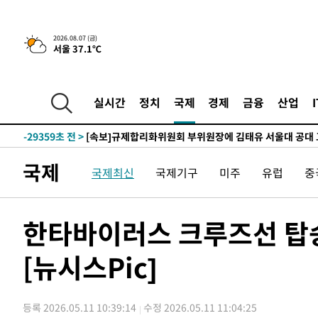
-2438초 전 >
이란, 호르무즈서 "적국 목표물들"과 대치로 남부 케슘섬
2026.08.07 (금)
서울 37.1℃
례 큰 폭발음
-31493초 전 >
[속보]종합특검, '계엄 수용공간 확보' 신용해 前교정본
-30366초 전 >
외신들도 주목한 韓축구 파문…"국민적 공분에 수사 재개
-30337초 전 >
11시간 압수수색에 성접대 파문까지…'쑥대밭' 된 축구
실시간
정치
국제
경제
금융
산업
-29359초 전 >
[속보]규제합리화위원회 부위원장에 김태유 서울대 공대
병태 후임
-25717초 전 >
[속보]국힘 윤리위, '돌려차기 발언' 진종오·서범수 징계
-21042초 전 >
[속보] 7월 중국 수출 23.9%↑ 수입 27.5%↑…무역총
국제
국제최신
국제기구
미주
유럽
중
25.3%↑
-18202초 전 >
[속보]'채상병 순직 책임' 임성근, 항소심도 징역 3년
-18068초 전 >
[속보]종합특검, '관저이전 봐주기 감사' 유병호 구속기소
-14668초 전 >
민주 콩고 에볼라환자 4천명 돌파, 4053명 발생 1850명
한타바이러스 크루즈선 탑
-13918초 전 >
[속보]'300억원대 사기 혐의' 차가원 대표 구속 송치
[뉴시스Pic]
-13112초 전 >
"미 전국적 살모네라 식중독 원인은 멕시코산 할라피뇨"--
-11625초 전 >
[속보]경찰·노동부, HL만도 평택사업장 끼임 사망 관련
-11506초 전 >
[속보]합수본, '투표율 허위 입력' 중앙·서울·경기도 선관
등록 2026.05.11 10:39:14
수정 2026.05.11 11:04:25
압수수색
-11261초 전 >
[속보]원·달러 환율, 오전 9시 1423.8원