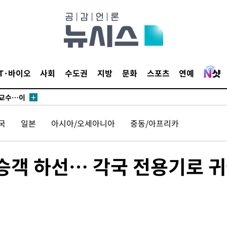
에서 두차
부장 기소
"
협회
IT·바이오
사회
수도권
지방
문화
스포츠
연예
 교수…이
 절차 개시
액
국
일본
아시아/오세아니아
중동/아프리카
 사망
승객 하선… 각국 전용기로 
 CDC
 압수수색
위 등 9곳