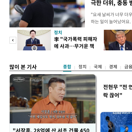
극한 더위, 충동
"요새 날씨가 너무 더
하는 일이 늘어났어요.
거나, 누가 길을 막고 
정치
(40대 직장인 A씨) 
문가
李 "국가폭력 피해자
에도 쉽게 짜증을 내거
에 사과…무거운 책
있다. 높은 기온과 습
황제
임감"
많이 본 기사
종합
정치
국제
경제
금
전현무 "전 
락 끊어"
"서장훈, 28억에 산 서초 건물 450