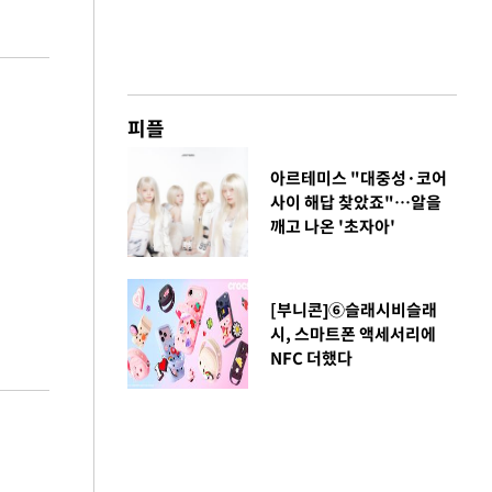
피플
아르테미스 "대중성·코어
사이 해답 찾았죠"…알을
깨고 나온 '초자아'
[부니콘]⑥슬래시비슬래
시, 스마트폰 액세서리에
NFC 더했다