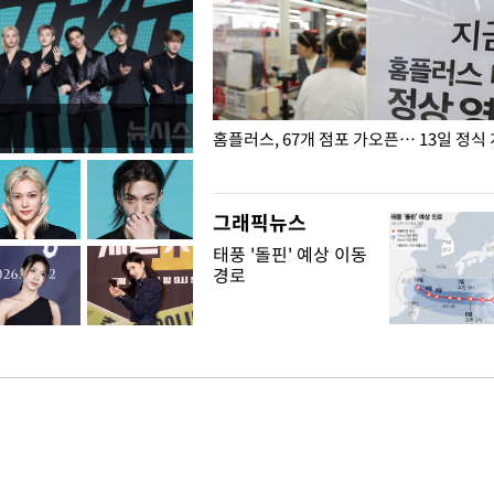
' 호명 관련 "공론화·국민여론 성
홈플러스, 67개 점포 가오픈… 13일 정식
말 빠져"
그래픽뉴스
태풍 '돌핀' 예상 이동
경로