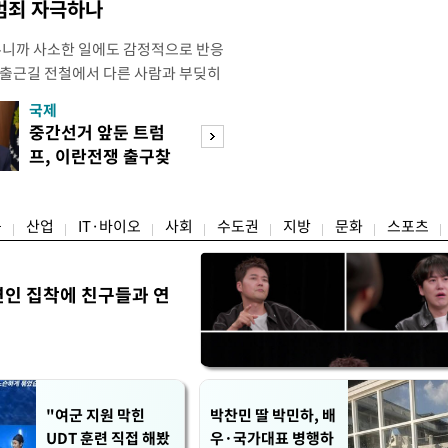
 범죄 자극하나
우니까 사소한 일에도 감정적으로 반응
 출근길 전철에서 다른 사람과 부딪히
서 있으면 짜증이 확 올라오더라고요."
국제
경제
유례없는 폭염이 이어지면서 사소한 자극
중간선거 앞둔 트럼
구윤철 "실거주 3
나 감정적으로 반응하는 사람이 늘고
프, 이란전쟁 출구찾
억 이하 주택은 
도가 불쾌감과 공격성을 높이는 데다
기 속도
담 줄어"
융
산업
IT·바이오
사회
수도권
지방
문화
스포츠
연인 집착에 친구들과 연
"여군 지원 막힌
박찬민 딸 박민하, 배
UDT 훈련 직접 해봤
우·국가대표 병행하