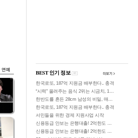
금융
0
코스피·코스닥, 동반
세부
상승 후 하락…혼조
세 계속
연예