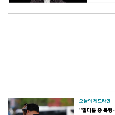
오늘의 헤드라인
"말다툼 중 폭행