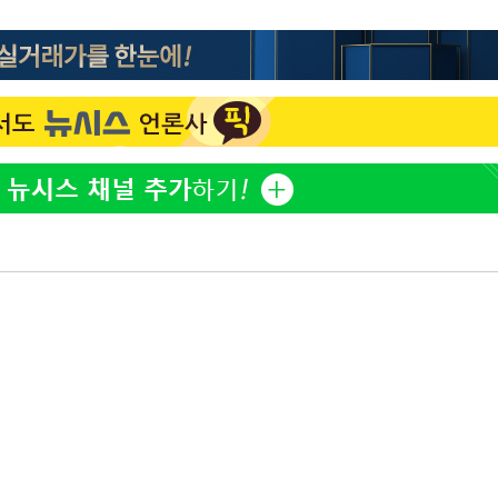
"서장훈, 28억에 산 서초 
1
450억에 매물로"
 CDC
 압수수색
전현무 "전 연인 집착에 
2
위 등 9곳
"여군 지원 막힌 UDT 훈
3
출발
다"…707 출신 女유튜버 
박찬민 딸 박민하, 배우
4
개장
니…여유로운 근황 공개
3명은 중태
"신약 찾자"…정부 과제로
5
바이오
에서 두차
"한강수영장, 문신 노출 이
6
"출입 막는 건 명백한 차별
구윤철 "실거주 30억 이
7
세 모두 완화"