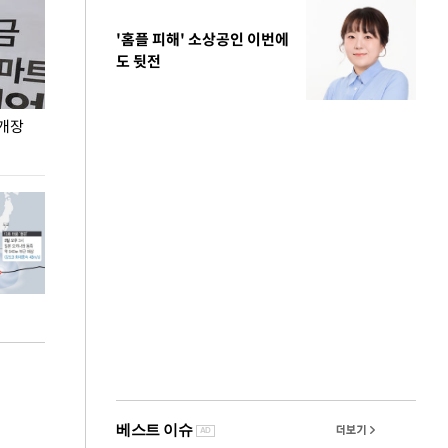
'홈플 피해' 소상공인 이번에
도 뒷전
 개장
오세훈 서울시장, 폭염 속 이동노동자 근무·휴식
지석천 뒤덮은 
환경 점검