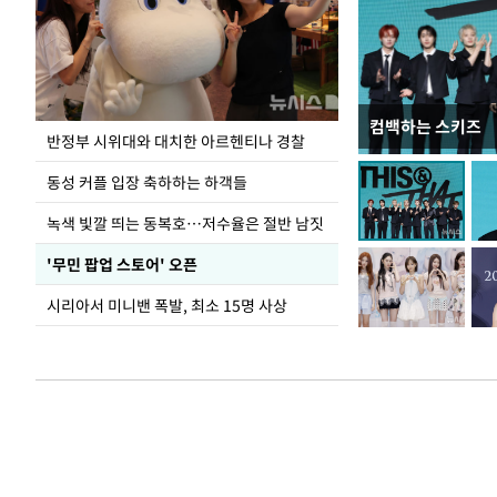
컴백하는 스키즈
정동영, 北 '조선
반정부 시위대와 대치한 아르헨티나 경찰
숙 후에 하겠다는 
동성 커플 입장 축하하는 하객들
녹색 빛깔 띄는 동복호…저수율은 절반 남짓
'무민 팝업 스토어' 오픈
시리아서 미니밴 폭발, 최소 15명 사상