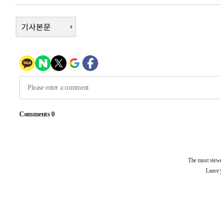
-11057초 전 >
[속보]삼성전자·SK하이닉스 동반 강보합…1%대 상승 
기사본문
-11043초 전 >
[속보]코스닥, 5.95포인트(0.74%) 상승한 807.62개장
-11011초 전 >
[속보]코스피, 6300선 재탈환…1.09% 오른 6365.07 
-8176초 전 >
시리아 다마스쿠스 교외에서 미니버스 폭발.. 14명 부상, 
-7474초 전 >
입추에도 극한더위…서울 낮 39도 '폭염중대경보'
-2438초 전 >
이란, 호르무즈서 "적국 목표물들"과 대치로 남부 케슘섬
례 큰 폭발음
-31493초 전 >
[속보]종합특검, '계엄 수용공간 확보' 신용해 前교정본
-30366초 전 >
외신들도 주목한 韓축구 파문…"국민적 공분에 수사 재개
-30337초 전 >
11시간 압수수색에 성접대 파문까지…'쑥대밭' 된 축구
-29359초 전 >
[속보]규제합리화위원회 부위원장에 김태유 서울대 공대
병태 후임
-25717초 전 >
[속보]국힘 윤리위, '돌려차기 발언' 진종오·서범수 징계
-21042초 전 >
[속보] 7월 중국 수출 23.9%↑ 수입 27.5%↑…무역총
25.3%↑
-18202초 전 >
[속보]'채상병 순직 책임' 임성근, 항소심도 징역 3년
-18068초 전 >
[속보]종합특검, '관저이전 봐주기 감사' 유병호 구속기소
-14668초 전 >
민주 콩고 에볼라환자 4천명 돌파, 4053명 발생 1850명
-13918초 전 >
[속보]'300억원대 사기 혐의' 차가원 대표 구속 송치