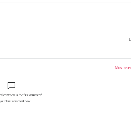
출발
개장
3명은 중태
에서 두차
부장 기소
"
협회
 교수…이
 절차 개시
액
 사망