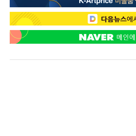
응"
-4451초 전 >
여자배구 이재영·이다영 자매, 아제르바이잔 투란VC 입단
-3704초 전 >
외국인 심판 성 접대 7경기 들여다보니…한국 축구 '5승 2
-3438초 전 >
[속보]코스닥, 2.86포인트(0.36%) 내린 798.81마감
-3391초 전 >
[속보]코스피, 6200선 약보합…0.60% 내린 6258.77에 
-3371초 전 >
[속보]원·달러 환율, 7.7원 내린 1416.1원 마감
-3260초 전 >
[속보] 노원서 40.1도 관측…서울, 2018년 이후 첫 40도
-350초 전 >
[속보]종합특검, '계엄 수용공간 확보' 신용해 前교정본부장
12분 전 >
외신들도 주목한 韓축구 파문…"국민적 공분에 수사 재개"
13분 전 >
11시간 압수수색에 성접대 파문까지…'쑥대밭' 된 축구협회
29분 전 >
[속보]규제합리화위원회 부위원장에 김태유 서울대 공대 교
후임