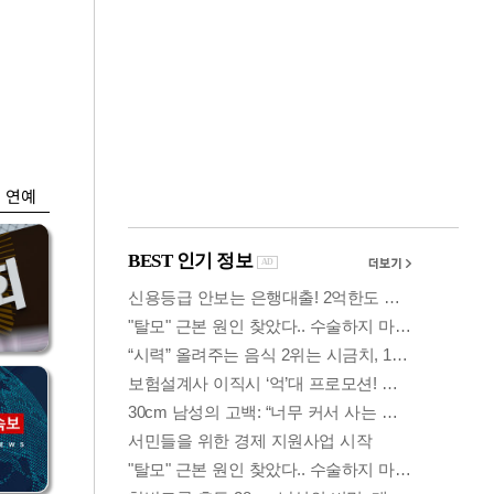
금융
…
두나무, 경찰청 '압수
 중
가상자산' 관리한다
연예