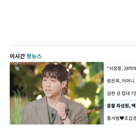
이시간
핫뉴스
"서장훈, 28억
방은희, 어머니 
심판 성 접대 7
응팔 최성원, 
홍서범♥조갑경,