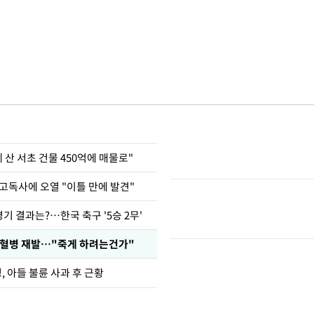
에 산 서초 건물 450억에 매물로"
고독사에 오열 "이틀 만에 발견"
경기 결과는?…한국 축구 '5승 2무'
백혈병 재발…"죽게 하려는건가"
 아들 불륜 사과 후 근황