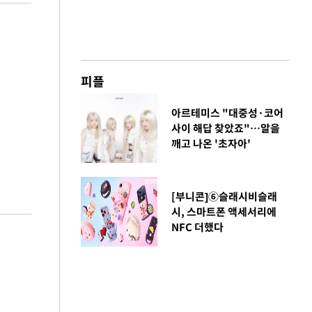
피플
아르테미스 "대중성·코어
사이 해답 찾았죠"…알을
깨고 나온 '초자아'
[부니콘]⑥슬래시비슬래
시, 스마트폰 액세서리에
NFC 더했다