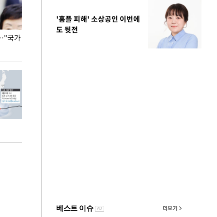
'홈플 피해' 소상공인 이번에
도 뒷전
…"국가
홈플러스, 67개 점포 가오픈… 13일 정식 개장
오세훈 서울시장,
환경 점검