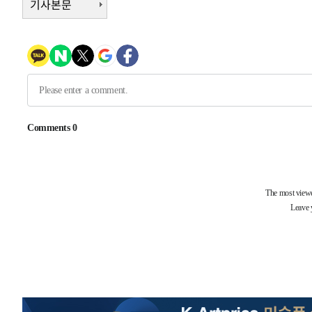
기사본문
-3371초 전 >
[속보]원·달러 환율, 7.7원 내린 1416.1원 마감
-3260초 전 >
[속보] 노원서 40.1도 관측…서울, 2018년 이후 첫 40도
-350초 전 >
[속보]종합특검, '계엄 수용공간 확보' 신용해 前교정본부장
12분 전 >
외신들도 주목한 韓축구 파문…"국민적 공분에 수사 재개"
13분 전 >
11시간 압수수색에 성접대 파문까지…'쑥대밭' 된 축구협회
29분 전 >
[속보]규제합리화위원회 부위원장에 김태유 서울대 공대 교
후임
-28288초 전 >
이강인, 폭염 속 AT마드리드 첫 훈련…80명 식사 대접까
-25427초 전 >
미 사업체 일자리, 7월에 2.3만개 순감하고 그 전 2개월 1
하향수정 (2보)
-24875초 전 >
[속보] 미 사업체, 일자리 7월에 2.3만 개 줄어…실업률은
↓
-20738초 전 >
[속보]이 대통령 "부동산 공급 기존 사고방식 매달리지 
실천"
-19823초 전 >
이란, "오만과 '중앙 단일 루트' 합의…북쪽 인바운드·남
운드는 임시"
-11391초 전 >
"낮 기온 소폭 하락"…수도권 폭염중대경보, 폭염경보로
-11355초 전 >
[속보]이 대통령, '호우피해' 안동·의성 관할 4개 면 특
선포
-11318초 전 >
[단독]중수청 지원 검사들, 정원 초과 시 낮은 계급 임용
갈 수도
-9289초 전 >
낮 최고 37도 찜통더위…곳곳 소나기·강원 많은 비[내일날
-7595초 전 >
SK하이닉스, 용인·청주 팹에 54조 투자…"AI 메모리 수요