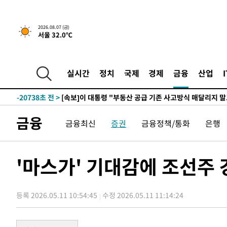
29분 전 >
[속보]규제합리화위원회 부위원장에 김태유 서울대 공대 교
2026.08.07 (금)
서울 32.0℃
후임
-28288초 전 >
이강인, 폭염 속 AT마드리드 첫 훈련…80명 식사 대접까
-25427초 전 >
미 사업체 일자리, 7월에 2.3만개 순감하고 그 전 2개월 1
하향수정 (2보)
-24875초 전 >
[속보] 미 사업체, 일자리 7월에 2.3만 개 줄어…실업률은
실시간
정치
국제
경제
금융
산업
↓
-20738초 전 >
[속보]이 대통령 "부동산 공급 기존 사고방식 매달리지 
실천"
-19823초 전 >
이란, "오만과 '중앙 단일 루트' 합의…북쪽 인바운드·남
운드는 임시"
-11391초 전 >
"낮 기온 소폭 하락"…수도권 폭염중대경보, 폭염경보로
금융
금융최신
증권
금융정책/통화
은행
-11355초 전 >
[속보]이 대통령, '호우피해' 안동·의성 관할 4개 면 특
선포
-11318초 전 >
[단독]중수청 지원 검사들, 정원 초과 시 낮은 계급 임용
갈 수도
-9289초 전 >
낮 최고 37도 찜통더위…곳곳 소나기·강원 많은 비[내일날
'마스가' 기대감에 조선주
-7595초 전 >
SK하이닉스, 용인·청주 팹에 54조 투자…"AI 메모리 수요
응"
-4451초 전 >
여자배구 이재영·이다영 자매, 아제르바이잔 투란VC 입단
등록 2026.05.11 10:54:45
수정 2026.05.11 11:14:24
-3704초 전 >
외국인 심판 성 접대 7경기 들여다보니…한국 축구 '5승 2
-3438초 전 >
[속보]코스닥, 2.86포인트(0.36%) 내린 798.81마감
-3391초 전 >
[속보]코스피, 6200선 약보합…0.60% 내린 6258.77에 