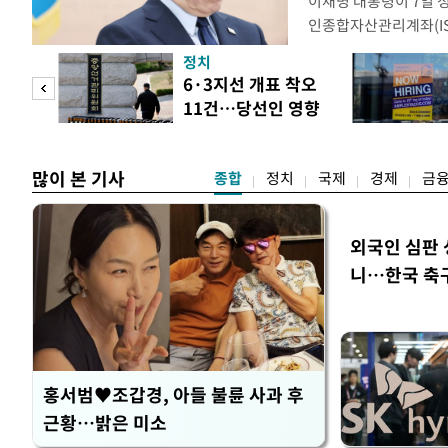
이재명 대통령이 7일 
인종합자산관리계좌(ISA
안'을 전면 재검토 할 
정치
들과의 상황 점검 회의에
 두
6·3지선 개표 착오
지법안을 둘러싼 투자자
11건…당선인 영향
았다. 이 자리에서 이 
 정도
없어
많이 본 기사
종합
정치
국제
경제
금
외국인 심판 
니…한국 축구 
홍서범♥조갑경, 아들 불륜 사과 후
근황…밝은 미소