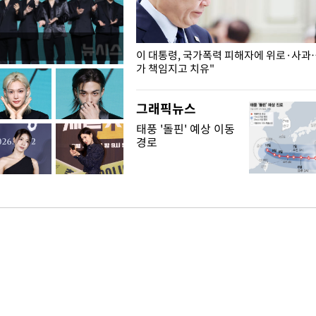
개구리밥
이 대통령, 국가폭력 피해자에 위로·사과
가 책임지고 치유"
그래픽뉴스
태풍 '돌핀' 예상 이동
경로