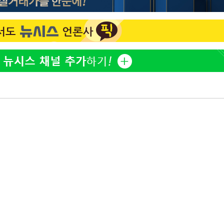
홍서범♥조갑경, 아들 불륜
1
과 후 근황…밝은 미소
무'
외국인 심판 성 접대 7
2
국 축구 '5승 2무'
마쳐
SK하이닉스, 주당 375원
3
분기 중 추가 주주환원 발
[속보]SK하이닉스, 주당 3
4
 기소
당…"3분기 중 주주환원 
與 황희 "버스 하우스 제
5
점도 있을 것"
수…이병태
최성원, 백혈병 두 번 투병
6
닌가 싶었다"
황정민 20년 팬 "내게도
7
틀리다 확신"