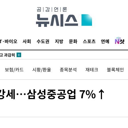
수…이병태
지(종합)
0.3만개
 4.1%로
IT·바이오
사회
수도권
지방
문화
스포츠
연예
말고 과감히
쪽 아웃바
 하향
보험/카드
시황/환율
종목분석
재테크
블록체인
별재난지역
…희망지 못
씨]
 강세…삼성중공업 7%↑
 선제 대
무'
마쳐