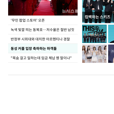
컴백하는 스키즈
지석천 뒤덮은 
'무민 팝업 스토어' 오픈
녹색 빛깔 띄는 동복호…저수율은 절반 남짓
반정부 시위대와 대치한 아르헨티나 경찰
동성 커플 입장 축하하는 하객들
"목숨 걸고 일하는데 임금 체납 웬 말이냐"