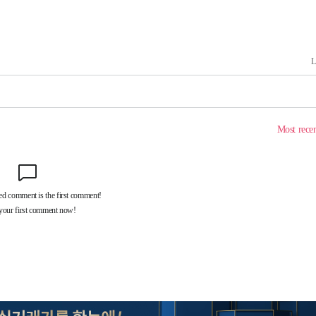
 기소
수…이병태
지(종합)
0.3만개
 4.1%로
말고 과감히
쪽 아웃바
 하향
별재난지역
…희망지 못
씨]
 선제 대