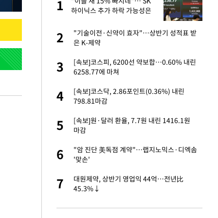
 사
"이틀 새 15% 빠지네"… SK
1
1
하이닉스 추가 하락 가능성은
경기 들여다보니…한
"기술이전·신약이 효자"…상반기 성적표 받
2
2
은 K-제약
 분기배당 결정…3
[속보]코스피, 6200선 약보합…0.60% 내린
3
3
표
6258.77에 마쳐
75원 분기 배
[속보]코스닥, 2.86포인트(0.36%) 내린
4
4
방안 확정"
798.81마감
안…이동 용이한 장
[속보]원·달러 환율, 7.7원 내린 1416.1원
5
5
마감
…"배우가 내 길 아
"암 진단 美독점 계약"…랩지노믹스·디엑솜
6
6
'맞손'
 밥 사줘…상대 주장
대원제약, 상반기 영업익 44억…전년比
7
7
45.3%↓