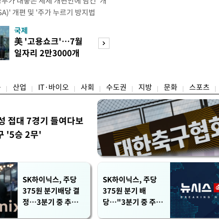
정부가 내놓은 세제 개편안에 담긴 '개
)' 개편 및 '주가 누르기 방지법
것을 지시했다. 이 대통령은 이날 참모
국제
경제
서 ISA 개편 방안 및 주가 누르기 방
美 '고용쇼크'…7월
수도권 고용 급랭
들의 반발 등에 대한 내용을 보고 받
일자리 2만3000개
전국 취업자 10명
대통령은 ISA 개편안과
감소
1명뿐
융
산업
IT·바이오
사회
수도권
지방
문화
스포츠
성 접대 7경기 들여다보
'5승 2무'
SK하이닉스, 주당
SK하이닉스, 주당
375원 분기배당 결
375원 분기 배
정…3분기 중 추가
당…"3분기 중 주주
주주환원 발표
환원 방안 확정"