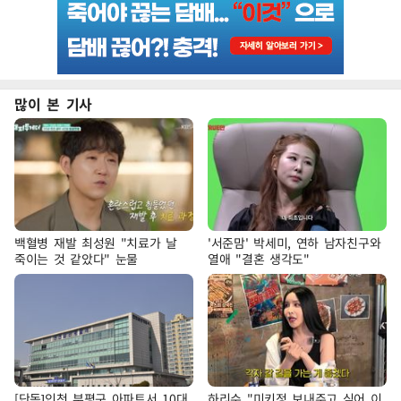
많이 본 기사
백혈병 재발 최성원 "치료가 날
'서준맘' 박세미, 연하 남자친구와
죽이는 것 같았다" 눈물
열애 "결혼 생각도"
[단독]인천 부평구 아파트서 10대
하리수 "미키정 보내주고 싶어 이