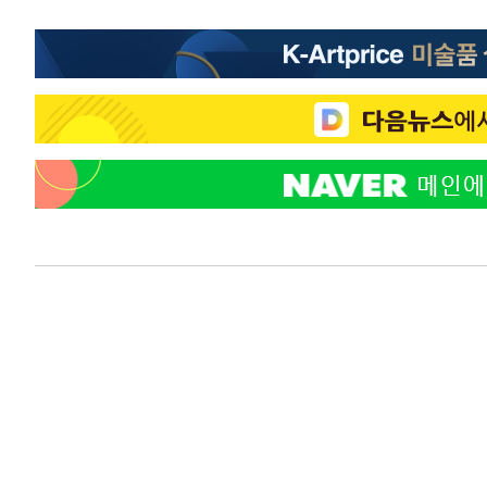
-371초 전 >
[속보]'압수수색·성접대 논란' 축구협회 "실망과 걱정 안겨
3시간 전 >
'최고 37도' 폭염 지속…강원동해안 최대 150㎜ 비
4시간 전 >
[속보]뉴욕증시 상승 마감…S&P 0.6% 나스닥 1.3%↑