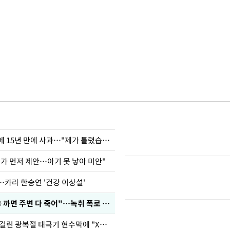
표창원, 남규리에 15년 만에 사과…"제가 틀렸습니다"
내가 먼저 제안…아기 못 낳아 미안"
…카라 한승연 '건강 이상설'
차가원 "○○○ 까면 주변 다 죽어"…녹취 폭로 파장
김희철, 거꾸로 걸린 광복절 태극기 현수막에 "X돌았네"