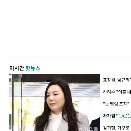
이시간
핫뉴스
하리수 "이혼 
"손 떨림 포착"