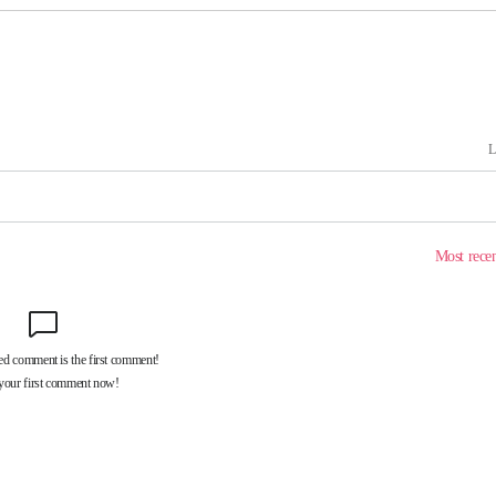
드려 죄송"
위해 뛸
승리
내일날씨]
 원해 아
보
견
계속[다음
겠다"