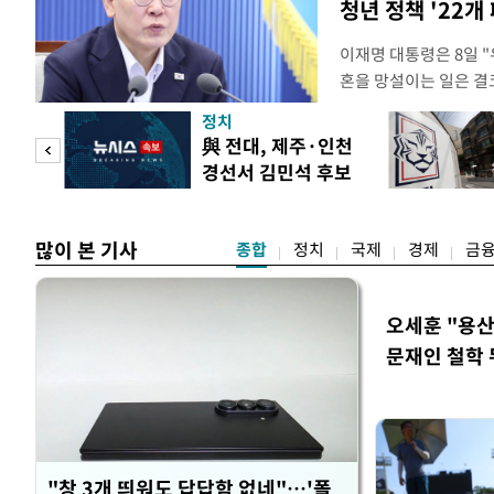
청년 정책 '22개
이재명 대통령은 8일 
혼을 망설이는 일은 결
하는 제도가 있을 경우
정치
다. 이 대통령은 이날 
 사업
與 전대, 제주·인천
로 찾은 결혼 페널티 2
경선서 김민석 후보
이 대통령은 "결혼으로 
승리
많이 본 기사
종합
정치
국제
경제
금
오세훈 "용산
문재인 철학 
"창 3개 띄워도 답답함 없네"…'폴