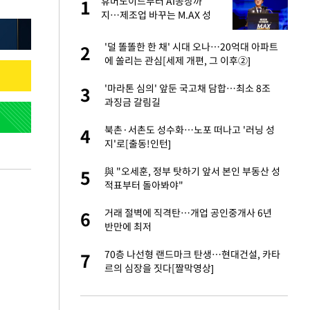
휴머노이드부터 AI공장까
1
1
주일
지…제조업 바꾸는 M.AX 성
과
 노무현·문재인 철
'덜 똘똘한 한 채' 시대 오나…20억대 아파트
2
2
에 쏠리는 관심[세제 개편, 그 이후②]
0개 구단, 훈련·휴
'마라톤 심의' 앞둔 국고채 담합…최소 8조
3
3
 안전 최우선"
과징금 갈림길
까지…제조업 바꾸는
북촌·서촌도 성수화…노포 떠나고 '러닝 성
4
4
지'로[출동!인턴]
오나…20억대 아파트
與 "오세훈, 정부 탓하기 앞서 본인 부동산 성
5
5
 그 이후②]
적표부터 돌아봐야"
초췌한 근황…충주시
거래 절벽에 직격탄…개업 공인중개사 6년
6
6
반만에 최저
채 담합…최소 8조
70층 나선형 랜드마크 탄생…현대건설, 카타
7
7
르의 심장을 짓다[짤막영상]