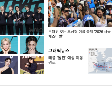
무더위 잊는 도심형 여름 축제 '2026 서울
페스티벌'
그래픽뉴스
태풍 '돌핀' 예상 이동
경로