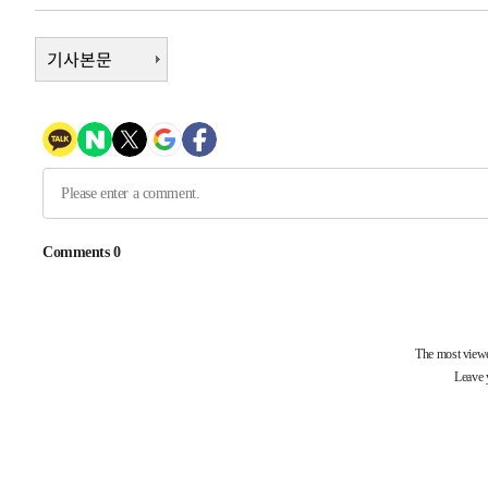
-371초 전 >
[속보]'압수수색·성접대 논란' 축구협회 "실망과 걱정 안겨
3시간 전 >
기사본문
'최고 37도' 폭염 지속…강원동해안 최대 150㎜ 비
4시간 전 >
[속보]뉴욕증시 상승 마감…S&P 0.6% 나스닥 1.3%↑
-32207초 전 >
이강인 "아틀레티코 이적 기뻐…등번호 7번 의미보단 팀 
것"
-32142초 전 >
[속보]與 당대표 경선, 제주·인천 권리당원 투표 김민석 
-25916초 전 >
낮 최고 35도 '무더위'…동해안 시간당 30㎜ '강한 비'[
-25186초 전 >
[속보]이강인 "감독님이 원하는 마음 느꼈고, 많은 트로피
틀레티코 이적"
-24968초 전 >
수도권 40도 육박 '펄펄'…동해안 일부 지역엔 호의주의
-23937초 전 >
온열질환 사망자 3명 늘어…누적 환자 3000명 돌파
-17882초 전 >
강릉에 시간당 81.4㎜ 물폭탄…도로 잠기고 담벼락 붕괴
-13989초 전 >
백운산서 80년근 천종산삼 9뿌리 발견…감정가 1.3억원
-11699초 전 >
선재도서 해루질 나섰다 실종 60대, 닷새 만에 숨진 채 발
-9233초 전 >
남자 농구, 나고야 아시안게임서 '홈팀' 일본과 한일전
-8609초 전 >
여수 오동도 해상서 모터보트 전복…1명 사망·1명 실종
-4836초 전 >
극한폭염 한풀 꺾이지만…'낮 최고 35도' 무더위, 열대야 
주 날씨]
-1854초 전 >
축구협회 "압수수색·성접대 논란 사과…쇄신의 기회로 삼