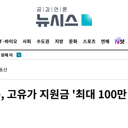
위해 뛸
승리
IT·바이오
사회
수도권
지방
문화
스포츠
연예
내일날씨]
 원해 아
보
동산
구, 고유가 지원금 '최대 100만
견
계속[다음
겠다"