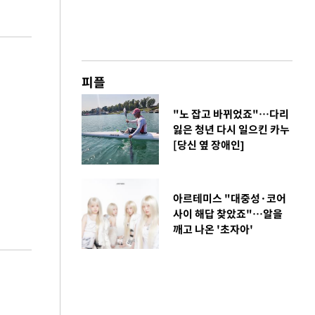
피플
"노 잡고 바뀌었죠"…다리
잃은 청년 다시 일으킨 카누
[당신 옆 장애인]
아르테미스 "대중성·코어
사이 해답 찾았죠"…알을
깨고 나온 '초자아'