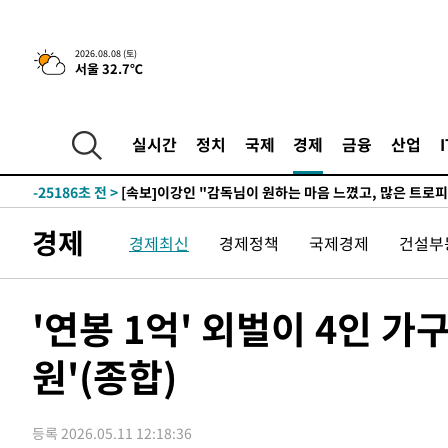
2026.08.08 (토)
서울 32.7℃
4시간 전 >
[속보]뉴욕증시 상승 마감…S&P 0.6% 나스닥 1.3%↑
-32207초 전 >
이강인 "아틀레티코 이적 기뻐…등번호 7번 의미보단 팀 
것"
-32142초 전 >
[속보]與 당대표 경선, 제주·인천 권리당원 투표 김민석 
실시간
정치
국제
경제
금융
산업
-25916초 전 >
낮 최고 35도 '무더위'…동해안 시간당 30㎜ '강한 비'[
-25186초 전 >
[속보]이강인 "감독님이 원하는 마음 느꼈고, 많은 트로피
틀레티코 이적"
-24968초 전 >
수도권 40도 육박 '펄펄'…동해안 일부 지역엔 호의주의
경제
경제최신
경제정책
국제경제
건설부
-23937초 전 >
온열질환 사망자 3명 늘어…누적 환자 3000명 돌파
-17882초 전 >
강릉에 시간당 81.4㎜ 물폭탄…도로 잠기고 담벼락 붕괴
-13989초 전 >
백운산서 80년근 천종산삼 9뿌리 발견…감정가 1.3억원
'연봉 1억' 외벌이 4인 가
-11699초 전 >
선재도서 해루질 나섰다 실종 60대, 닷새 만에 숨진 채 발
원'(종합)
-9233초 전 >
남자 농구, 나고야 아시안게임서 '홈팀' 일본과 한일전
-8609초 전 >
여수 오동도 해상서 모터보트 전복…1명 사망·1명 실종
-4836초 전 >
극한폭염 한풀 꺾이지만…'낮 최고 35도' 무더위, 열대야 
등록 2026.05.11 12:18:36
주 날씨]
-1854초 전 >
축구협회 "압수수색·성접대 논란 사과…쇄신의 기회로 삼