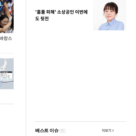
'홈플 피해' 소상공인 이번에
도 뒷전
 바캉스
용산어린이정원 앞 즐비한 근조화환, 왜?
이번주 국회에는 