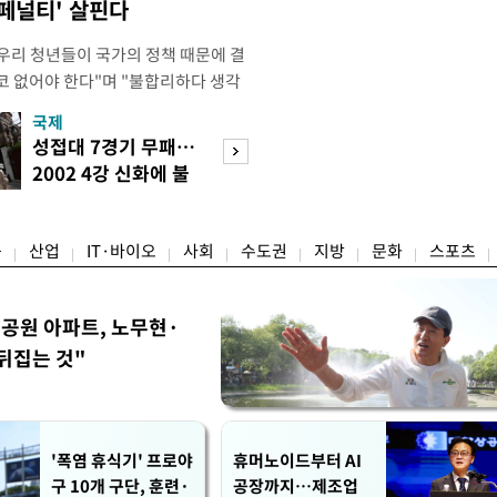
 페널티' 살핀다
"우리 청년들이 국가의 정책 때문에 결
코 없어야 한다"며 "불합리하다 생각
 편하게 말씀해주시면 좋겠다"고 했
국제
경제
오후 X(옛 트위터)에 '청년들의 목소리
성접대 7경기 무패…
세계식량가격 다
2개' 자료를 공유하며 이같이 적었다.
2002 4강 신화에 불
상승…곡물·설탕 
인해 겪을 수 있는 제도
똥
썩'
융
산업
IT·바이오
사회
수도권
지방
문화
스포츠
공원 아파트, 노무현·
뒤집는 것"
'폭염 휴식기' 프로야
휴머노이드부터 AI
구 10개 구단, 훈련·
공장까지…제조업