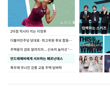
컴백하는 스키즈
청와대 일주일
2타점 적시타 치는 이정후
더불어민주당 당대표·최고위원 후보 합동연설회
주택용지 검토 알려지자... 신속히 늘어선 '근조화환'
안드레예바에게 서브하는 페르난데스
폭우에 무너진 강릉 교동 주택 담벼락