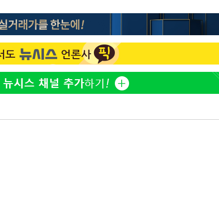
"창 3개 띄워도 답답함 없
1
네"…'폴드8 울트라', 일
드려 죄송"
써보니
오세훈 "용산공원 아파트,
2
학 뒤집는 것"
'폭염 휴식기' 프로야구 1
3
식 병행…"야외 훈련 해도
휴머노이드부터 AI공장
4
M.AX 성과
'덜 똘똘한 한 채' 시대 
5
에 쏠리는 관심[세제 개편,
'리센느 논란' 김선태, 
6
장 "다시 돌아올 생각?"
'마라톤 심의' 앞둔 국고
7
과징금 갈림길